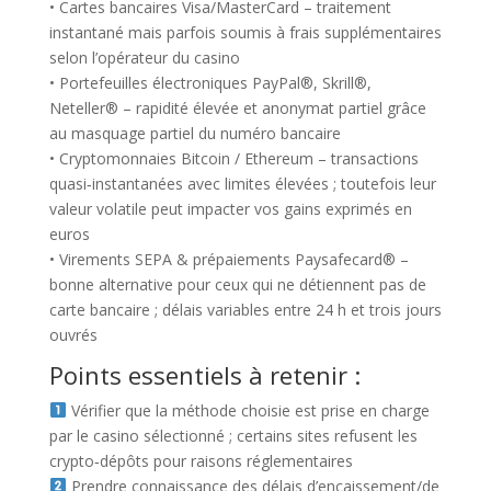
• Cartes bancaires Visa/MasterCard – traitement
instantané mais parfois soumis à frais supplémentaires
selon l’opérateur du casino
• Portefeuilles électroniques PayPal®, Skrill®,
Neteller® – rapidité élevée et anonymat partiel grâce
au masquage partiel du numéro bancaire
• Cryptomonnaies Bitcoin / Ethereum – transactions
quasi‑instantanées avec limites élevées ; toutefois leur
valeur volatile peut impacter vos gains exprimés en
euros
• Virements SEPA & prépaiements Paysafecard® –
bonne alternative pour ceux qui ne détiennent pas de
carte bancaire ; délais variables entre 24 h et trois jours
ouvrés
Points essentiels à retenir :
Vérifier que la méthode choisie est prise en charge
par le casino sélectionné ; certains sites refusent les
crypto‑dépôts pour raisons réglementaires
Prendre connaissance des délais d’encaissement/de