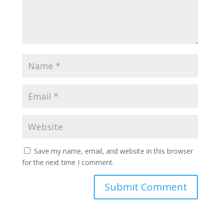
Save my name, email, and website in this browser
for the next time I comment.