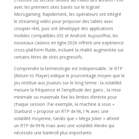
avec les premiers sites basés sur le logiciel
Microgaming. Rapidement, les opérateurs ont intégré
le streaming vidéo pour proposer des tables avec
croupier réel, puis ont développé des applications
mobiles compatibles iOS et Android. Aujourd’hui, les
nouveaux casinos en ligne 2026 offrent une expérience
cross‑platform fluide, incluant la réalité augmentée sur
certains titres de slots progressifs.
Comprendre la terminologie est indispensable : le RTP
(Return to Player) indique le pourcentage moyen que le
jeu restitue aux joueurs sur le long terme ; la volatilité
mesure la fréquence et l’amplitude des gains ; la mise
minimale ou maximale fixe les limites d’entrée pour
chaque session. Par exemple, la machine à sous «
Starburst » propose un RTP de 96,1 % avec une
volatilité moyenne, tandis que « Mega Joker » atteint
un RTP de 99 % mais avec une volatilité élevée qui
nécessite une bankroll plus importante.