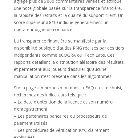
agrège plus de 5 000 commentaires vérifiés et attribue
une note globale basée sur la transparence financière,
la rapidité des retraits et la qualité du support client. Un
score supérieur à 8/10 indique généralement un
opérateur digne de confiance.
La transparence financière se manifeste par la
disponibilité publique d’audits RNG réalisés par des tiers
indépendants comme eCOGRA ou iTech Labs. Ces
rapports détaillent la distribution aléatoire des résultats
et permettent aux joueurs d’assurer qu’aucune
manipulation n’est présente dans les algorithmes.
Sur la page « À propos » ou dans la FAQ du site choisi,
recherchez des indicateurs tels que :
– La date d’obtention de la licence et son numéro
d’enregistrement
– Les partenaires bancaires ou processeurs de
paiement utilisés
– Les procédures de vérification KYC clairement
expliquées