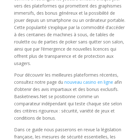
vers des plateformes qui promettent des graphismes
immersifs, des bonus généreux et la possibilité de
jouer depuis un smartphone ou un ordinateur portable.
Cette popularité s’explique par la commodité d’accéder
à des centaines de machines à sous, de tables de
roulette ou de parties de poker sans quitter son salon,
ainsi que par l’émergence de nouvelles licences qui
offrent plus de transparence et de protection aux
usagers.
Pour découvrir les meilleures plateformes récentes,
consultez notre page du
nouveau casino en ligne
afin
d’obtenir des avis impartiaux et des bonus exclusifs.
Basketnews.Net se positionne comme un
comparateur indépendant qui teste chaque site selon
des critères rigoureux : sécurité, variété de jeux et
conditions de bonus.
Dans ce guide nous passerons en revue la législation
française, les mesures de sécurité essentielles, les