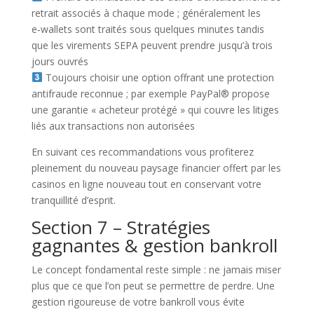
retrait associés à chaque mode ; généralement les
e‑wallets sont traités sous quelques minutes tandis
que les virements SEPA peuvent prendre jusqu’à trois
jours ouvrés
Toujours choisir une option offrant une protection
antifraude reconnue ; par exemple PayPal® propose
une garantie « acheteur protégé » qui couvre les litiges
liés aux transactions non autorisées
En suivant ces recommandations vous profiterez
pleinement du nouveau paysage financier offert par les
casinos en ligne nouveau tout en conservant votre
tranquillité d’esprit.
Section 7 – Stratégies
gagnantes & gestion bankroll
Le concept fondamental reste simple : ne jamais miser
plus que ce que l’on peut se permettre de perdre. Une
gestion rigoureuse de votre bankroll vous évite