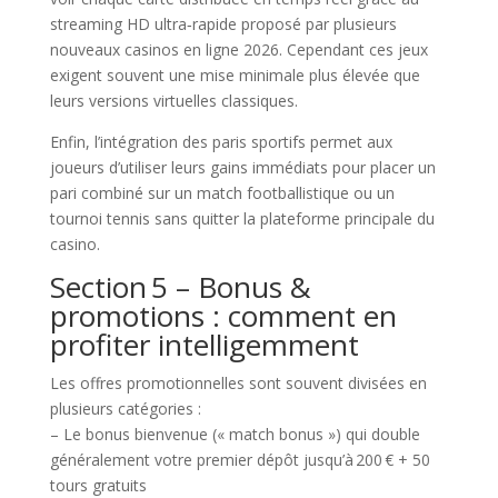
streaming HD ultra‑rapide proposé par plusieurs
nouveaux casinos en ligne 2026. Cependant ces jeux
exigent souvent une mise minimale plus élevée que
leurs versions virtuelles classiques.
Enfin, l’intégration des paris sportifs permet aux
joueurs d’utiliser leurs gains immédiats pour placer un
pari combiné sur un match footballistique ou un
tournoi tennis sans quitter la plateforme principale du
casino.
Section 5 – Bonus &
promotions : comment en
profiter intelligemment
Les offres promotionnelles sont souvent divisées en
plusieurs catégories :
– Le bonus bienvenue (« match bonus ») qui double
généralement votre premier dépôt jusqu’à 200 € + 50
tours gratuits