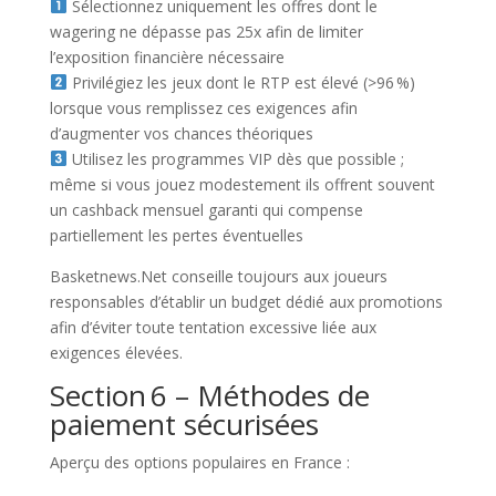
Sélectionnez uniquement les offres dont le
wagering ne dépasse pas 25x afin de limiter
l’exposition financière nécessaire
Privilégiez les jeux dont le RTP est élevé (>96 %)
lorsque vous remplissez ces exigences afin
d’augmenter vos chances théoriques
Utilisez les programmes VIP dès que possible ;
même si vous jouez modestement ils offrent souvent
un cashback mensuel garanti qui compense
partiellement les pertes éventuelles
Basketnews.Net conseille toujours aux joueurs
responsables d’établir un budget dédié aux promotions
afin d’éviter toute tentation excessive liée aux
exigences élevées.
Section 6 – Méthodes de
paiement sécurisées
Aperçu des options populaires en France :