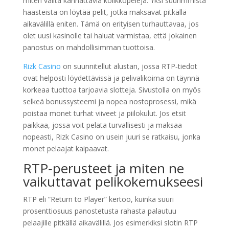
miten valita kannattavia kolikkopelejä. Yksi suurimmista
haasteista on löytää pelit, jotka maksavat pitkällä
aikavälillä eniten. Tämä on erityisen turhauttavaa, jos
olet uusi kasinolle tai haluat varmistaa, että jokainen
panostus on mahdollisimman tuottoisa.
Rizk Casino
on suunnitellut alustan, jossa RTP‑tiedot
ovat helposti löydettävissä ja peli­valikoima on täynnä
korkeaa tuottoa tarjoavia slotteja. Sivustolla on myös
selkeä bonussysteemi ja nopea nostoprosessi, mikä
poistaa monet turhat viiveet ja piilokulut. Jos etsit
paikkaa, jossa voit pelata turvallisesti ja maksaa
nopeasti, Rizk Casino on usein juuri se ratkaisu, jonka
monet pelaajat kaipaavat.
RTP‑perusteet ja miten ne
vaikuttavat pelikokemukseesi
RTP eli “Return to Player” kertoo, kuinka suuri
prosenttiosuus panostetusta rahasta palautuu
pelaajille pitkällä aikavälillä. Jos esimerkiksi slotin RTP