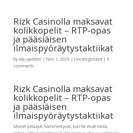
Rizk Casinolla maksavat
kolikkopelit – RTP‑opas
ja pääsiäisen
ilmaispyöräytystaktiikat
by
wp_updater
|
Nov 1, 2025
|
Uncategorized
|
0
comments
Rizk Casinolla maksavat
kolikkopelit – RTP‑opas
ja pääsiäisen
ilmaispyöräytystaktiikat
Monet pelaajat hämmentyvät, kun he eivät tiedä,