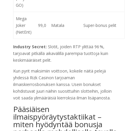
GO)
Mega
Joker
99,0
Matala
Super‑bonus pelit
(NetEnt)
Industry Secret:
Slotit, joiden RTP ylittää 96 %,
tarjoavat pitkällä aikavälillä parempia tuottoja kuin
keskimääräiset pelit.
Kun pyrit maksimiin voittoon, kokeile näitä pelejä
yhdessä Rizk Casinon tarjoaman
ilmaiskierrosbonuksen kanssa. Usein bonukset
kohdistuvat juuri näihin suosittuihin slotteihin, jolloin
voit saada ylimääräisiä kierroksia ilman lisäpanosta.
Pääsiäisen
ilmaispyöräytystaktiikat –
miten hyödyntää bonusja