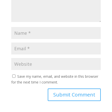
Save my name, email, and website in this browser
for the next time I comment.