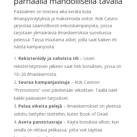
parhaalla mahdollisella tavalla
Pääsiäinen on loistava aika kerätä lisää
ilmaispyöräytyksiä ja maksimoida voitot. Rizk Casino
järjestää säännöllisesti erikoiskampanjoita, joissa
tarjotaan ylimääräisiä ilmaiskierroksia suosituissa
peleissä. Tässä muutama askel, joilla saat kaiken irti
näistä kampanjoista:
Rekisteröidy ja vahvista tili
– Usein
rekisteröitymisen jälkeen saat heti bonuksen, jossa on
10–20 ilmaiskierrosta.
Seuraa kampanjasivuja
– Rizk Casinon
“Promotions”-osio päivitetään viikoittain. Täällä näet
kaikki pääsiäisen tarjoukset.
Pelaa oikeita pelejä
– Ilmaiskierrokset on yleensä
sidottu tiettyihin slotteihin, kuten Book of Dead.
Aseta panostusraja
– Käytä bonuksia silloin, kun
sinulla on riittävä pelikassa, jotta voit täyttää