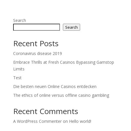
Search
Search
Recent Posts
Coronavirus disease 2019
Embrace Thrills at Fresh Casinos Bypassing Gamstop
Limits
Test
Die besten neuen Online Casinos entdecken
The ethics of online versus offline casino gambling
Recent Comments
A WordPress Commenter
on
Hello world!