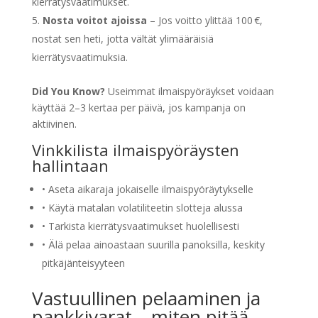
kierrätysvaatimukset.
Nosta voitot ajoissa
– Jos voitto ylittää 100 €,
nostat sen heti, jotta vältät ylimääräisiä
kierrätysvaatimuksia.
Did You Know?
Useimmat ilmaispyöräykset voidaan
käyttää 2–3 kertaa per päivä, jos kampanja on
aktiivinen.
Vinkkilista ilmaispyöräysten
hallintaan
• Aseta aikaraja jokaiselle ilmaispyöräytykselle
• Käytä matalan volatiliteetin slotteja alussa
• Tarkista kierrätysvaatimukset huolellisesti
• Älä pelaa ainoastaan suurilla panoksilla, keskity
pitkäjänteisyyteen
Vastuullinen pelaaminen ja
pankkivarat – miten pitää