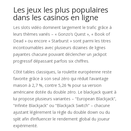
Les jeux les plus populaires
dans les casinos en ligne
Les slots vidéo dominent largement le trafic grâce à
leurs thèmes variés – « Gonzo’s Quest », « Book of
Dead » ou encore « Starburst » sont parmi les titres
incontournables avec plusieurs dizaines de lignes
payantes chacune pouvant déclencher un jackpot
progressif dépassant parfois six chiffres.
Côté tables classiques, la roulette européenne reste
favorite grâce à son seul zéro qui réduit l’avantage
maison à 2,7 %, contre 5,26 % pour sa version
américaine dotée du double zéro. Le blackjack quant à
lui propose plusieurs variantes – “European Blackjack”,
“Infinite Blackjack” ou “Blackjack Switch” – chacune
ajustant légèrement la règle du double down ou du
split afin d’influencer le rendement global du joueur
expérimenté.