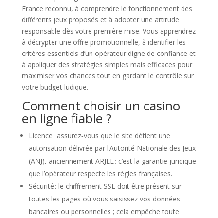
France reconnu, à comprendre le fonctionnement des
différents jeux proposés et à adopter une attitude
responsable dès votre première mise. Vous apprendrez
à décrypter une offre promotionnelle, à identifier les
critères essentiels d’un opérateur digne de confiance et
à appliquer des stratégies simples mais efficaces pour
maximiser vos chances tout en gardant le contrôle sur
votre budget ludique.
Comment choisir un casino
en ligne fiable ?
Licence : assurez‑vous que le site détient une
autorisation délivrée par l’Autorité Nationale des Jeux
(ANJ), anciennement ARJEL ; c’est la garantie juridique
que l’opérateur respecte les règles françaises.
Sécurité : le chiffrement SSL doit être présent sur
toutes les pages où vous saisissez vos données
bancaires ou personnelles ; cela empêche toute