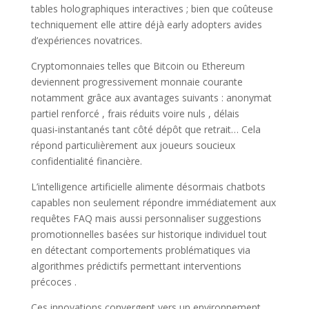
tables holographiques interactives ; bien que coûteuse
techniquement elle attire déjà early adopters avides
d’expériences novatrices.
Cryptomonnaies telles que Bitcoin ou Ethereum
deviennent progressivement monnaie courante
notamment grâce aux avantages suivants : anonymat
partiel renforcé , frais réduits voire nuls , délais
quasi‑instantanés tant côté dépôt que retrait… Cela
répond particulièrement aux joueurs soucieux
confidentialité financière.
L’intelligence artificielle alimente désormais chatbots
capables non seulement répondre immédiatement aux
requêtes FAQ mais aussi personnaliser suggestions
promotionnelles basées sur historique individuel tout
en détectant comportements problématiques via
algorithmes prédictifs permettant interventions
précoces .
Ces innovations convergent vers un environnement