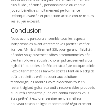
plus fluide , sécurisé , personnalisable où chaque
joueur bénéficie simultanément performance
technique avancée et protection accrue contre risques
liés au jeu excessif.
Conclusion
Nous avons parcouru ensemble tous les aspects
indispensables avant d’entamer vos parties : vérifier
licences ANJ & chiffrement SSL pour garantir fiabilité ;
décoder soigneusement offres promotionnelles afin
d’éviter rollovers abusifs ; choisir judicieusement slots
high‑RTP ou tables bénéficiant stratégie basique solide
; exploiter méthodes bankroll strictes tant au blackjack
qu’à la roulette ; enfin recourir aux solutions
technologiques mobiles voire blockchain tout en
restant vigilant grâce aux outils responsables proposés
aujourd’hui.\n\nArmé(e) de ces connaissances vous
êtes prêt(e) à explorer sereinement le meilleur
nouveau casino en ligne recommandé régulièrement