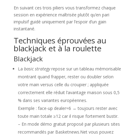
En suivant ces trois piliers vous transformez chaque
session en expérience maîtrisée plutôt qu’en pari
impulsif guidé uniquement par l’espoir d’un gain
instantané.
Techniques éprouvées au
blackjack et à la roulette
Blackjack
La
basic strategy
repose sur un tableau mémorisable
montrant quand frapper, rester ou doubler selon
votre main versus celle du croupier ; appliquée
correctement elle réduit l’avantage maison sous 0,5
% dans ses variantes européennes.
Exemple : face-up dealer=6 → toujours rester avec
toute main totale ≥12 car il risque fortement bustir.
– En mode démo gratuit proposé par plusieurs sites
recommandés par Basketnews.Net vous pouvez