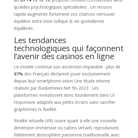
qu’aides psychologiques spécialisées . Un recours
rapide augmente fortement vos chances retrouver
équilibre entre loisir ludique & vie quotidienne
équilibrée .
Les tendances
technologiques qui façonnent
l’avenir des casinos en ligne
Le mobile continue son ascension imparable : plus de
67%
des Français déclarent jouer exclusivement
depuis leur smartphone selon Une étude interne
réalisée par Basketnews.Net fin‑2023 . Les
plateformes investissent donc lourdement dans UI
responsive adaptée aux petits écrans sans sacrifier
graphismes ni fluidité.
Réalité virtuelle (VR) ouvre quant à elle une nouvelle
dimension immersive où salons virtuels reproduisent
fidèlement atmosphère parisienne traditionnelle avec