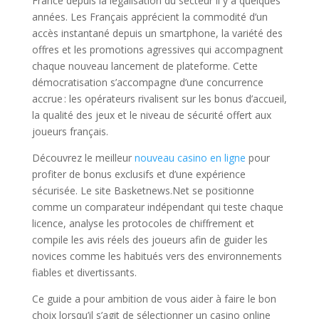
France depuis la légalisation du secteur il y a quelques
années. Les Français apprécient la commodité d’un
accès instantané depuis un smartphone, la variété des
offres et les promotions agressives qui accompagnent
chaque nouveau lancement de plateforme. Cette
démocratisation s’accompagne d’une concurrence
accrue : les opérateurs rivalisent sur les bonus d’accueil,
la qualité des jeux et le niveau de sécurité offert aux
joueurs français.
Découvrez le meilleur
nouveau casino en ligne
pour
profiter de bonus exclusifs et d’une expérience
sécurisée. Le site Basketnews.Net se positionne
comme un comparateur indépendant qui teste chaque
licence, analyse les protocoles de chiffrement et
compile les avis réels des joueurs afin de guider les
novices comme les habitués vers des environnements
fiables et divertissants.
Ce guide a pour ambition de vous aider à faire le bon
choix lorsqu’il s’agit de sélectionner un casino online