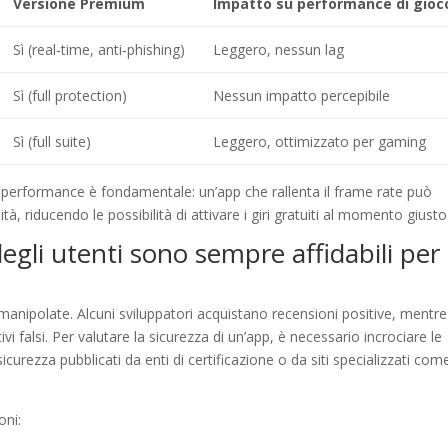
Versione Premium
Impatto su performance di gioc
Sì (real‑time, anti‑phishing)
Leggero, nessun lag
Sì (full protection)
Nessun impatto percepibile
Sì (full suite)
Leggero, ottimizzato per gaming
le performance è fondamentale: un’app che rallenta il frame rate può
tà, riducendo le possibilità di attivare i giri gratuiti al momento giusto
degli utenti sono sempre affidabili per
anipolate. Alcuni sviluppatori acquistano recensioni positive, mentre
falsi. Per valutare la sicurezza di un’app, è necessario incrociare le
icurezza pubblicati da enti di certificazione o da siti specializzati com
oni: