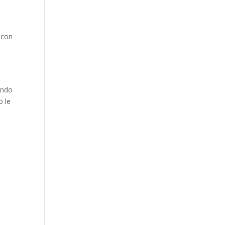
a
e con
ando
o le