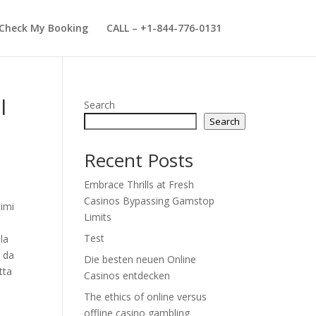
Check My Booking
CALL – +1-844-776-0131
l
Search
Search
Recent Posts
Embrace Thrills at Fresh
Casinos Bypassing Gamstop
timi
Limits
Test
la
a da
Die besten neuen Online
tta
Casinos entdecken
The ethics of online versus
offline casino gambling