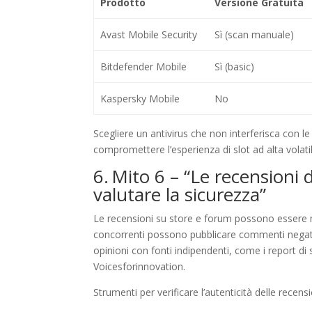
Prodotto
Versione Gratuita
Avast Mobile Security
Sì (scan manuale)
Bitdefender Mobile
Sì (basic)
Kaspersky Mobile
No
Scegliere un antivirus che non interferisca con 
compromettere l’esperienza di slot ad alta volatili
6. Mito 6 – “Le recensioni 
valutare la sicurezza”
Le recensioni su store e forum possono essere m
concorrenti possono pubblicare commenti negativi 
opinioni con fonti indipendenti, come i report di s
Voicesforinnovation.
Strumenti per verificare l’autenticità delle recensi