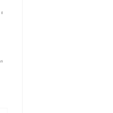
Il
us