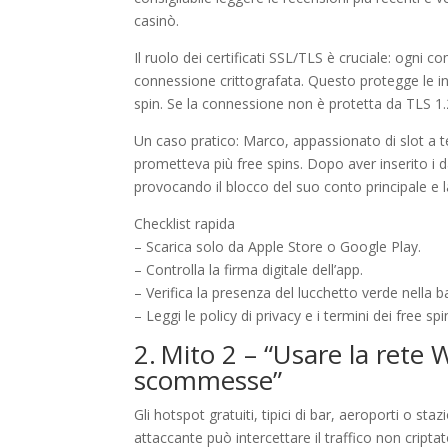
casinò.
Il ruolo dei certificati SSL/TLS è cruciale: ogni 
connessione crittografata. Questo protegge le in
spin. Se la connessione non è protetta da TLS 1.2 
Un caso pratico: Marco, appassionato di slot a te
prometteva più free spins. Dopo aver inserito i dat
provocando il blocco del suo conto principale e la p
Checklist rapida
– Scarica solo da Apple Store o Google Play.
– Controlla la firma digitale dell’app.
– Verifica la presenza del lucchetto verde nella b
– Leggi le policy di privacy e i termini dei free spi
2. Mito 2 – “Usare la rete 
scommesse”
Gli hotspot gratuiti, tipici di bar, aeroporti o st
attaccante può intercettare il traffico non cripta