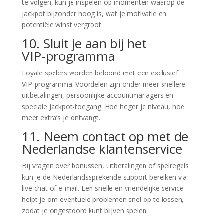
te volgen, kun je inspelen op momenten waarop de
jackpot bijzonder hoog is, wat je motivatie en
potentiële winst vergroot.
10. Sluit je aan bij het
VIP‑programma
Loyale spelers worden beloond met een exclusief
VIP‑programma. Voordelen zijn onder meer snellere
uitbetalingen, persoonlijke accountmanagers en
speciale jackpot‑toegang. Hoe hoger je niveau, hoe
meer extra’s je ontvangt.
11. Neem contact op met de
Nederlandse klantenservice
Bij vragen over bonussen, uitbetalingen of spelregels
kun je de Nederlandssprekende support bereiken via
live chat of e‑mail. Een snelle en vriendelijke service
helpt je om eventuele problemen snel op te lossen,
zodat je ongestoord kunt blijven spelen.