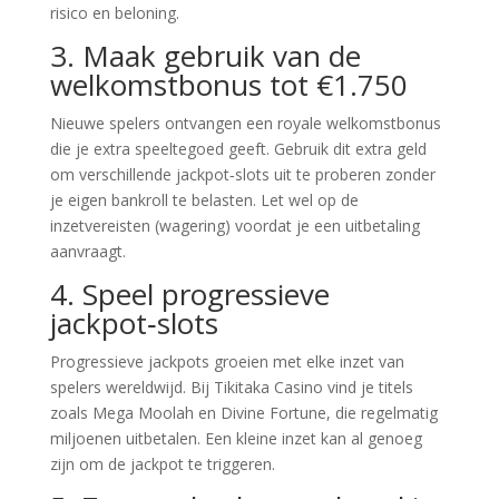
risico en beloning.
3. Maak gebruik van de
welkomstbonus tot €1.750
Nieuwe spelers ontvangen een royale welkomstbonus
die je extra speeltegoed geeft. Gebruik dit extra geld
om verschillende jackpot‑slots uit te proberen zonder
je eigen bankroll te belasten. Let wel op de
inzetvereisten (wagering) voordat je een uitbetaling
aanvraagt.
4. Speel progressieve
jackpot‑slots
Progressieve jackpots groeien met elke inzet van
spelers wereldwijd. Bij Tikitaka Casino vind je titels
zoals Mega Moolah en Divine Fortune, die regelmatig
miljoenen uitbetalen. Een kleine inzet kan al genoeg
zijn om de jackpot te triggeren.