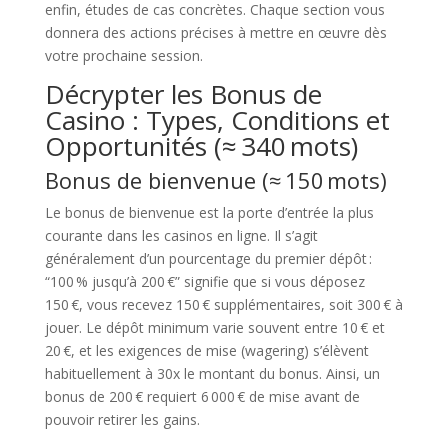
enfin, études de cas concrètes. Chaque section vous
donnera des actions précises à mettre en œuvre dès
votre prochaine session.
Décrypter les Bonus de
Casino : Types, Conditions et
Opportunités (≈ 340 mots)
Bonus de bienvenue (≈ 150 mots)
Le bonus de bienvenue est la porte d’entrée la plus
courante dans les casinos en ligne. Il s’agit
généralement d’un pourcentage du premier dépôt :
“100 % jusqu’à 200 €” signifie que si vous déposez
150 €, vous recevez 150 € supplémentaires, soit 300 € à
jouer. Le dépôt minimum varie souvent entre 10 € et
20 €, et les exigences de mise (wagering) s’élèvent
habituellement à 30x le montant du bonus. Ainsi, un
bonus de 200 € requiert 6 000 € de mise avant de
pouvoir retirer les gains.