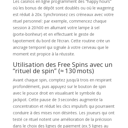
Les casinos en ligne programment des “happy hours”
où les bonus de dépôt sont doublés ou où le wagering
est réduit à 20x. Synchronisez ces créneaux avec votre
rituel personnel : par exemple, commencez chaque
session à 20 h00 en allumant votre lampe à sel
(porte‑bonheur) et en effectuant le geste de
tapotement du bord de l’écran. Cette routine crée un
ancrage temporel qui signale à votre cerveau que le
moment est propice à la réussite.
Utilisation des Free Spins avec un
“rituel de spin” (≈ 130 mots)
Avant chaque spin, comptez jusqu’à trois en respirant
profondément, puis appuyez sur le bouton de spin
avec le pouce droit en visualisant le symbole du
jackpot. Cette pause de 3 secondes augmente la
concentration et réduit les clics impulsifs qui pourraient
conduire à des mises non désirées. Les joueurs qui ont
testé ce rituel notent une amélioration de la précision
dans le choix des lignes de paiement (ex. 5 lignes au