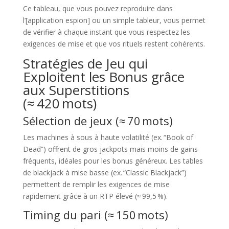
Ce tableau, que vous pouvez reproduire dans
l’[application espion] ou un simple tableur, vous permet
de vérifier à chaque instant que vous respectez les
exigences de mise et que vos rituels restent cohérents.
Stratégies de Jeu qui
Exploitent les Bonus grâce
aux Superstitions
(≈ 420 mots)
Sélection de jeux (≈ 70 mots)
Les machines à sous à haute volatilité (ex. “Book of
Dead”) offrent de gros jackpots mais moins de gains
fréquents, idéales pour les bonus généreux. Les tables
de blackjack à mise basse (ex. “Classic Blackjack”)
permettent de remplir les exigences de mise
rapidement grâce à un RTP élevé (≈ 99,5 %).
Timing du pari (≈ 150 mots)