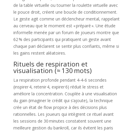
de la table virtuelle ou tourner la roulette virtuelle avec
le pouce droit, créent une boucle de conditionnement.
Le geste agit comme un déclencheur mental, rappelant
au cerveau que le moment est « préparé ». Une étude
informelle menée par un forum de joueurs montre que
62 % des participants qui pratiquent un geste avant
chaque pari déclarent se sentir plus confiants, même si
les gains restent aléatoires.
Rituels de respiration et
visualisation (≈ 130 mots)
La respiration profonde pendant 4‑4‑6 secondes
(inspirer 4, retenir 4, expirer 6) réduit le stress et
améliore la concentration. Couplée à une visualisation
du gain (imaginer le crédit qui s’ajoute), la technique
crée un état de flow propice à des décisions plus
rationnelles. Les joueurs qui intègrent ce rituel avant
les sessions de 30 minutes constatent souvent une
meilleure gestion du bankroll, car ils évitent les paris