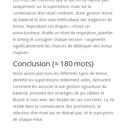
uniquement sur la superstition, mais sur la
combinaison d’un rituel cohérent, d’une gestion stricte
du bankroll et d’un suivi méthodique des exigences de
bonus. Reproduire ces étapes—choisir un
porte‑bonheur, établir un rituel de respiration, planifier
le timing et consigner chaque session—augmente
significativement les chances de débloquer des bonus
majeurs.
Conclusion (≈ 180 mots)
Nous avons parcouru les différents types de bonus,
identifié les superstitions réellement utiles, démontré
comment les associer à une gestion rigoureuse du
bankroll, présenté des stratégies de jeu ciblées et
illustré le tout avec des études de cas concrètes. La clé
réside dans la connaissance des promotions, la
sélection d’un rituel qui ne distrait pas, et le suivi précis
de chaque mise.