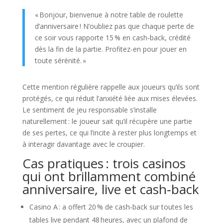
« Bonjour, bienvenue à notre table de roulette
d’anniversaire ! N’oubliez pas que chaque perte de
ce soir vous rapporte 15 % en cash‑back, crédité
dès la fin de la partie. Profitez-en pour jouer en
toute sérénité. »
Cette mention régulière rappelle aux joueurs qu’ils sont
protégés, ce qui réduit l’anxiété liée aux mises élevées.
Le sentiment de jeu responsable s’installe
naturellement : le joueur sait qu’il récupère une partie
de ses pertes, ce qui l’incite à rester plus longtemps et
à interagir davantage avec le croupier.
Cas pratiques : trois casinos
qui ont brillamment combiné
anniversaire, live et cash‑back
Casino A : a offert 20 % de cash‑back sur toutes les
tables live pendant 48 heures, avec un plafond de