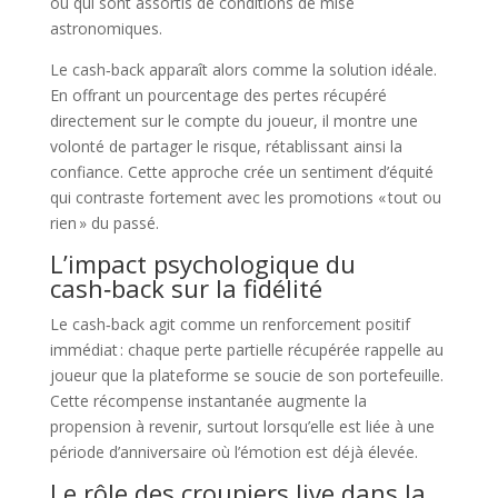
ou qui sont assortis de conditions de mise
astronomiques.
Le cash‑back apparaît alors comme la solution idéale.
En offrant un pourcentage des pertes récupéré
directement sur le compte du joueur, il montre une
volonté de partager le risque, rétablissant ainsi la
confiance. Cette approche crée un sentiment d’équité
qui contraste fortement avec les promotions « tout ou
rien » du passé.
L’impact psychologique du
cash‑back sur la fidélité
Le cash‑back agit comme un renforcement positif
immédiat : chaque perte partielle récupérée rappelle au
joueur que la plateforme se soucie de son portefeuille.
Cette récompense instantanée augmente la
propension à revenir, surtout lorsqu’elle est liée à une
période d’anniversaire où l’émotion est déjà élevée.
Le rôle des croupiers live dans la