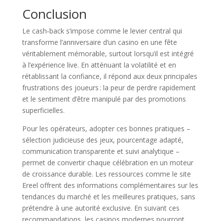
Conclusion
Le cash‑back s’impose comme le levier central qui
transforme l’anniversaire d’un casino en une fête
véritablement mémorable, surtout lorsqu’il est intégré
à l’expérience live. En atténuant la volatilité et en
rétablissant la confiance, il répond aux deux principales
frustrations des joueurs : la peur de perdre rapidement
et le sentiment d’être manipulé par des promotions
superficielles.
Pour les opérateurs, adopter ces bonnes pratiques –
sélection judicieuse des jeux, pourcentage adapté,
communication transparente et suivi analytique –
permet de convertir chaque célébration en un moteur
de croissance durable. Les ressources comme le site
Ereel offrent des informations complémentaires sur les
tendances du marché et les meilleures pratiques, sans
prétendre à une autorité exclusive. En suivant ces
recommandations, les casinos modernes pourront