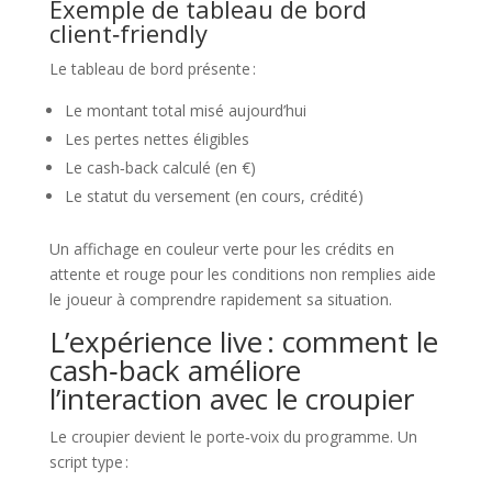
Exemple de tableau de bord
client‑friendly
Le tableau de bord présente :
Le montant total misé aujourd’hui
Les pertes nettes éligibles
Le cash‑back calculé (en €)
Le statut du versement (en cours, crédité)
Un affichage en couleur verte pour les crédits en
attente et rouge pour les conditions non remplies aide
le joueur à comprendre rapidement sa situation.
L’expérience live : comment le
cash‑back améliore
l’interaction avec le croupier
Le croupier devient le porte‑voix du programme. Un
script type :