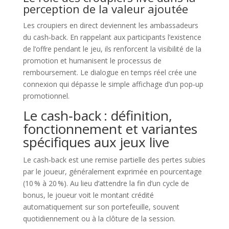
perception de la valeur ajoutée
Les croupiers en direct deviennent les ambassadeurs
du cash‑back. En rappelant aux participants l’existence
de l’offre pendant le jeu, ils renforcent la visibilité de la
promotion et humanisent le processus de
remboursement. Le dialogue en temps réel crée une
connexion qui dépasse le simple affichage d’un pop‑up
promotionnel.
Le cash‑back : définition,
fonctionnement et variantes
spécifiques aux jeux live
Le cash‑back est une remise partielle des pertes subies
par le joueur, généralement exprimée en pourcentage
(10 % à 20 %). Au lieu d’attendre la fin d’un cycle de
bonus, le joueur voit le montant crédité
automatiquement sur son portefeuille, souvent
quotidiennement ou à la clôture de la session.