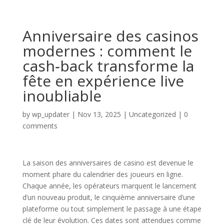
Anniversaire des casinos
modernes : comment le
cash‑back transforme la
fête en expérience live
inoubliable
by
wp_updater
|
Nov 13, 2025
|
Uncategorized
|
0
comments
La saison des anniversaires de casino est devenue le
moment phare du calendrier des joueurs en ligne.
Chaque année, les opérateurs marquent le lancement
d’un nouveau produit, le cinquième anniversaire d’une
plateforme ou tout simplement le passage à une étape
clé de leur évolution. Ces dates sont attendues comme