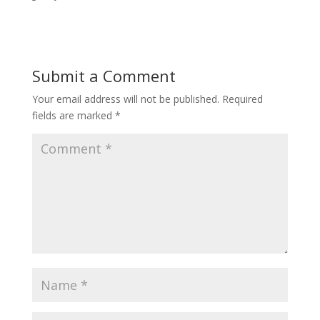
Submit a Comment
Your email address will not be published.
Required
fields are marked
*