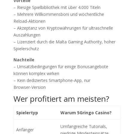
Vorteile
– Riesige Spielbibliothek mit über 4.000 Titeln
– Mehrere Willkommensboni und wöchentliche
Reload‑Aktionen
– Akzeptanz von Kryptowährungen für ultraschnelle
Auszahlungen
– Lizenziert durch die Malta Gaming Authority, hoher
Spielerschutz
Nachteile
– Umsatzbedingungen für einige Bonusangebote
können komplex wirken
– Kein dediziertes Smartphone‑App, nur
Browser‑Version
Wer profitiert am meisten?
Spielertyp
Warum 5Gringo Casino?
Umfangreiche Tutorials,
Anfänger
niedrige Mindesteinsätze