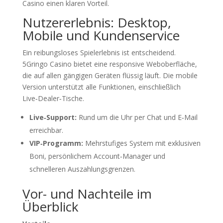
Casino einen klaren Vorteil.
Nutzererlebnis: Desktop,
Mobile und Kundenservice
Ein reibungsloses Spielerlebnis ist entscheidend.
5Gringo Casino bietet eine responsive Weboberfläche,
die auf allen gängigen Geräten flüssig läuft. Die mobile
Version unterstützt alle Funktionen, einschließlich
Live‑Dealer‑Tische.
Live‑Support:
Rund um die Uhr per Chat und E‑Mail
erreichbar.
VIP‑Programm:
Mehrstufiges System mit exklusiven
Boni, persönlichem Account‑Manager und
schnelleren Auszahlungsgrenzen.
Vor- und Nachteile im
Überblick