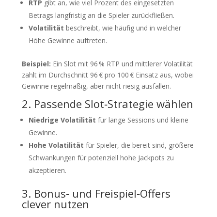
RTP
gibt an, wie viel Prozent des eingesetzten
Betrags langfristig an die Spieler zurückfließen.
Volatilität
beschreibt, wie häufig und in welcher
Höhe Gewinne auftreten.
Beispiel:
Ein Slot mit 96 % RTP und mittlerer Volatilität
zahlt im Durchschnitt 96 € pro 100 € Einsatz aus, wobei
Gewinne regelmäßig, aber nicht riesig ausfallen.
2. Passende Slot‑Strategie wählen
Niedrige Volatilität
für lange Sessions und kleine
Gewinne.
Hohe Volatilität
für Spieler, die bereit sind, größere
Schwankungen für potenziell hohe Jackpots zu
akzeptieren.
3. Bonus‑ und Freispiel‑Offers
clever nutzen