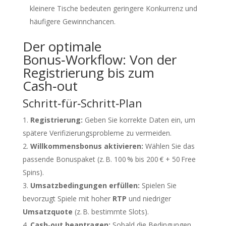
kleinere Tische bedeuten geringere Konkurrenz und
häufigere Gewinnchancen.
Der optimale
Bonus‑Workflow: Von der
Registrierung bis zum
Cash‑out
Schritt‑für‑Schritt‑Plan
Registrierung:
Geben Sie korrekte Daten ein, um
spätere Verifizierungsprobleme zu vermeiden.
Willkommensbonus aktivieren:
Wählen Sie das
passende Bonuspaket (z. B. 100 % bis 200 € + 50 Free
Spins).
Umsatzbedingungen erfüllen:
Spielen Sie
bevorzugt Spiele mit hoher
RTP
und niedriger
Umsatzquote
(z. B. bestimmte Slots).
Cash‑out beantragen:
Sobald die Bedingungen