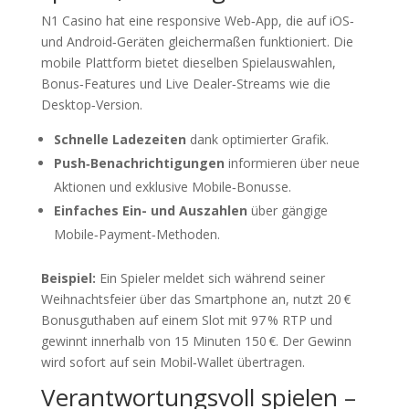
N1 Casino hat eine responsive Web‑App, die auf iOS‑
und Android‑Geräten gleichermaßen funktioniert. Die
mobile Plattform bietet dieselben Spielauswahlen,
Bonus‑Features und Live Dealer‑Streams wie die
Desktop‑Version.
Schnelle Ladezeiten
dank optimierter Grafik.
Push‑Benachrichtigungen
informieren über neue
Aktionen und exklusive Mobile‑Bonusse.
Einfaches Ein- und Auszahlen
über gängige
Mobile‑Payment‑Methoden.
Beispiel:
Ein Spieler meldet sich während seiner
Weihnachtsfeier über das Smartphone an, nutzt 20 €
Bonusguthaben auf einem Slot mit 97 % RTP und
gewinnt innerhalb von 15 Minuten 150 €. Der Gewinn
wird sofort auf sein Mobil‑Wallet übertragen.
Verantwortungsvoll spielen –