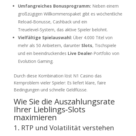
Umfangreiches Bonusprogramm:
Neben einem
großzügigen Willkommenspaket gibt es wöchentliche
Reload‑Bonusse, Cashback und ein
Treuelevel‑System, das aktive Spieler belohnt.
Vielfältige Spielauswahl:
Über 4.000 Titel von
mehr als 50 Anbietern, darunter
Slots
, Tischspiele
und ein beeindruckendes
Live Dealer
‑Portfolio von
Evolution Gaming.
Durch diese Kombination löst N1 Casino das
Kernproblem vieler Spieler: Es liefert klare, faire
Bedingungen und schnelle Geldflüsse.
Wie Sie die Auszahlungsrate
Ihrer Lieblings‑Slots
maximieren
1. RTP und Volatilität verstehen