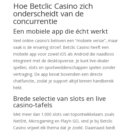
Hoe Betclic Casino zich
onderscheidt van de
concurrentie
Een mobiele app die écht werkt
Veel online casino’s beloven een “mobiele versie”, maar
vaak is de ervaring stroef. Betclic Casino heeft een
mobiele app voor zowel iOS als Android die naadloos
integreert met de desktopversie. Je kunt live‑dealer
spellen, slots en sportweddenschappen spelen zonder
vertraging. De app bevat bovendien een directe
chatfunctie, zodat je support altijd binnen handbereik
hebt.
Brede selectie van slots en live
casino‑tafels
Met meer dan 1.000 slots van topontwikkelaars zoals
NetEnt, Microgaming en Play’n GO, vind je bij Betclic
Casino vrijwel elk thema dat je zoekt. Daarnaast biedt