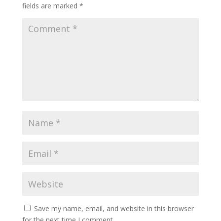
fields are marked
*
Save my name, email, and website in this browser
for the next time I comment.