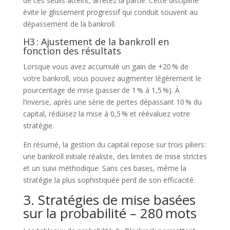
de ces seuils atteint, arrêtez la partie. Cette discipline
évite le glissement progressif qui conduit souvent au
dépassement de la bankroll.
H3 : Ajustement de la bankroll en
fonction des résultats
Lorsque vous avez accumulé un gain de +20 % de
votre bankroll, vous pouvez augmenter légèrement le
pourcentage de mise (passer de 1 % à 1,5 %). À
l’inverse, après une série de pertes dépassant 10 % du
capital, réduisez la mise à 0,5 % et réévaluez votre
stratégie.
En résumé, la gestion du capital repose sur trois piliers :
une bankroll initiale réaliste, des limites de mise strictes
et un suivi méthodique. Sans ces bases, même la
stratégie la plus sophistiquée perd de son efficacité.
3. Stratégies de mise basées
sur la probabilité – 280 mots