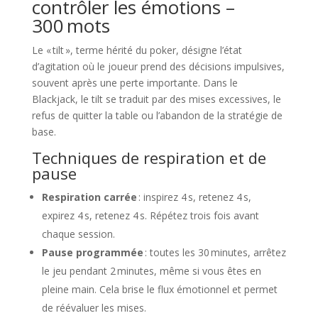
contrôler les émotions –
300 mots
Le « tilt », terme hérité du poker, désigne l’état
d’agitation où le joueur prend des décisions impulsives,
souvent après une perte importante. Dans le
Blackjack, le tilt se traduit par des mises excessives, le
refus de quitter la table ou l’abandon de la stratégie de
base.
Techniques de respiration et de
pause
Respiration carrée
: inspirez 4 s, retenez 4 s,
expirez 4 s, retenez 4 s. Répétez trois fois avant
chaque session.
Pause programmée
: toutes les 30 minutes, arrêtez
le jeu pendant 2 minutes, même si vous êtes en
pleine main. Cela brise le flux émotionnel et permet
de réévaluer les mises.