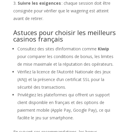
Suivre les exigences
: chaque session doit être
consignée pour vérifier que le wagering est atteint
avant de retirer.
Astuces pour choisir les meilleurs
casinos français
Consultez des sites d’information comme
Kiwip
pour comparer les conditions de bonus, les limites
de mise maximale et la réputation des opérateurs.
Vérifiez la licence de l’Autorité Nationale des Jeux
(ANJ) et la présence d’un certificat SSL pour la
sécurité des transactions.
Privilégiez les plateformes qui offrent un support
client disponible en français et des options de
paiement mobile (Apple Pay, Google Pay), ce qui
facilite le jeu sur smartphone.
En suivant ces recommandations, les bonus