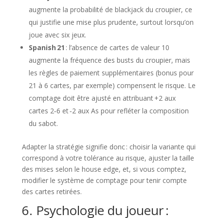
augmente la probabilité de blackjack du croupier, ce
qui justifie une mise plus prudente, surtout lorsqu’on
joue avec six jeux.
Spanish 21
: l’absence de cartes de valeur 10
augmente la fréquence des busts du croupier, mais
les règles de paiement supplémentaires (bonus pour
21 à 6 cartes, par exemple) compensent le risque. Le
comptage doit être ajusté en attribuant +2 aux
cartes 2‑6 et ‑2 aux As pour refléter la composition
du sabot.
Adapter la stratégie signifie donc : choisir la variante qui
correspond à votre tolérance au risque, ajuster la taille
des mises selon le house edge, et, si vous comptez,
modifier le système de comptage pour tenir compte
des cartes retirées.
6. Psychologie du joueur :