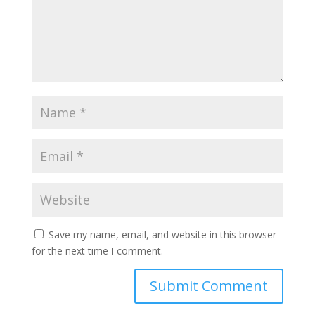
Save my name, email, and website in this browser
for the next time I comment.