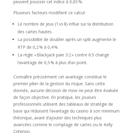
peuvent pousser cet indice à 0,65 %.
Plusieurs facteurs modifient ce calcul :
Le nombre de jeux (1 vs 8) influe sur la distribution
des cartes hautes.
La possibilité de doubler après un split augmente le
RTP de 0,2 % à 0,4 %.
La règle « Blackjack paie 3:2 » contre 6:5 change
l’avantage de 0,5 % à plus d’un point.
Connaître précisément cet avantage constitue le
premier pilier de la gestion du risque. Sans cette
donnée, aucune décision de mise ne peut être évaluée
de façon objective. En pratique, les joueurs
professionnels utilisent des tableaux de stratégie de
base qui réduisent l’avantage du casino à son minimum
théorique, avant d’ajouter des techniques plus
avancées comme le comptage de cartes ou le Kelly
Criterion.