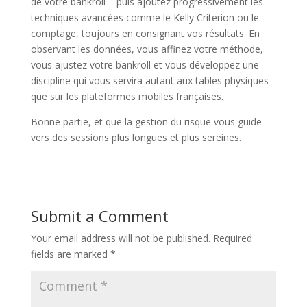
de votre bankroll – puis ajoutez progressivement les
techniques avancées comme le Kelly Criterion ou le
comptage, toujours en consignant vos résultats. En
observant les données, vous affinez votre méthode,
vous ajustez votre bankroll et vous développez une
discipline qui vous servira autant aux tables physiques
que sur les plateformes mobiles françaises.
Bonne partie, et que la gestion du risque vous guide
vers des sessions plus longues et plus sereines.
Submit a Comment
Your email address will not be published.
Required
fields are marked
*