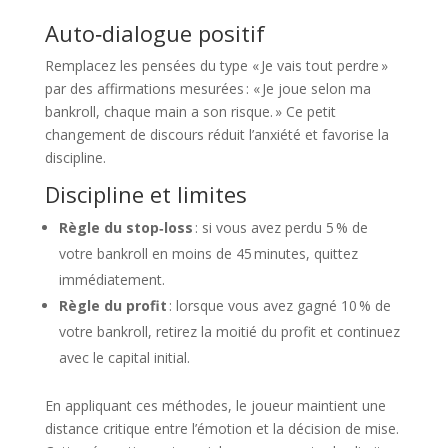
Auto‑dialogue positif
Remplacez les pensées du type « Je vais tout perdre »
par des affirmations mesurées : « Je joue selon ma
bankroll, chaque main a son risque. » Ce petit
changement de discours réduit l’anxiété et favorise la
discipline.
Discipline et limites
Règle du stop‑loss
: si vous avez perdu 5 % de
votre bankroll en moins de 45 minutes, quittez
immédiatement.
Règle du profit
: lorsque vous avez gagné 10 % de
votre bankroll, retirez la moitié du profit et continuez
avec le capital initial.
En appliquant ces méthodes, le joueur maintient une
distance critique entre l’émotion et la décision de mise.