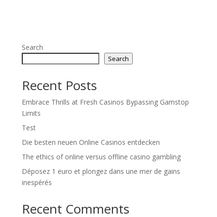
Search
Search
Recent Posts
Embrace Thrills at Fresh Casinos Bypassing Gamstop
Limits
Test
Die besten neuen Online Casinos entdecken
The ethics of online versus offline casino gambling
Déposez 1 euro et plongez dans une mer de gains
inespérés
Recent Comments