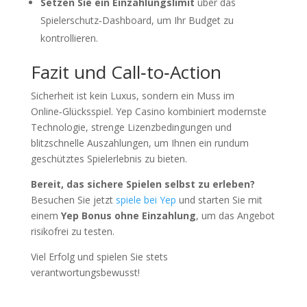
Setzen Sie ein Einzahlungslimit
über das
Spielerschutz‑Dashboard, um Ihr Budget zu
kontrollieren.
Fazit und Call‑to‑Action
Sicherheit ist kein Luxus, sondern ein Muss im
Online‑Glücksspiel. Yep Casino kombiniert modernste
Technologie, strenge Lizenzbedingungen und
blitzschnelle Auszahlungen, um Ihnen ein rundum
geschütztes Spielerlebnis zu bieten.
Bereit, das sichere Spielen selbst zu erleben?
Besuchen Sie jetzt
spiele bei Yep
und starten Sie mit
einem
Yep Bonus ohne Einzahlung
, um das Angebot
risikofrei zu testen.
Viel Erfolg und spielen Sie stets
verantwortungsbewusst!