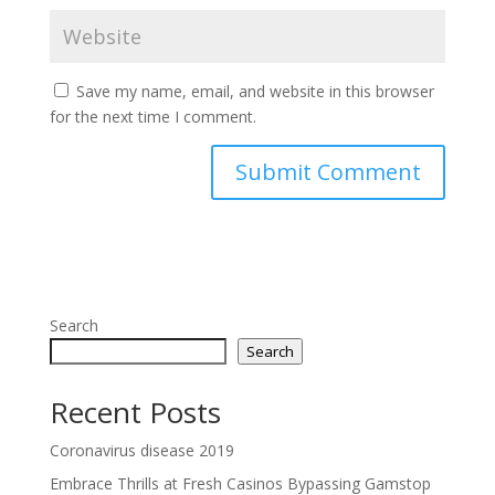
Save my name, email, and website in this browser
for the next time I comment.
Search
Search
Recent Posts
Coronavirus disease 2019
Embrace Thrills at Fresh Casinos Bypassing Gamstop