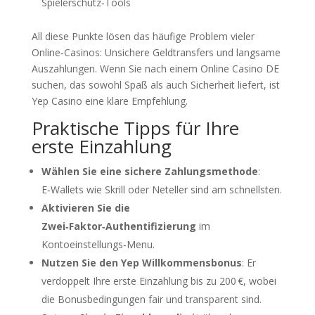
Spielerschutz‑Tools
All diese Punkte lösen das häufige Problem vieler
Online‑Casinos: Unsichere Geldtransfers und langsame
Auszahlungen. Wenn Sie nach einem Online Casino DE
suchen, das sowohl Spaß als auch Sicherheit liefert, ist
Yep Casino eine klare Empfehlung.
Praktische Tipps für Ihre
erste Einzahlung
Wählen Sie eine sichere Zahlungsmethode
:
E‑Wallets wie Skrill oder Neteller sind am schnellsten.
Aktivieren Sie die
Zwei‑Faktor‑Authentifizierung
im
Kontoeinstellungs‑Menu.
Nutzen Sie den Yep Willkommensbonus
: Er
verdoppelt Ihre erste Einzahlung bis zu 200 €, wobei
die Bonusbedingungen fair und transparent sind.