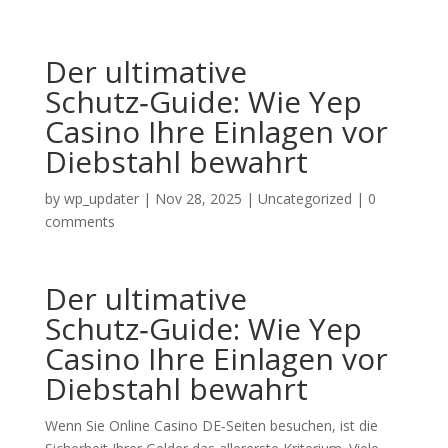
Der ultimative
Schutz‑Guide: Wie Yep
Casino Ihre Einlagen vor
Diebstahl bewahrt
by
wp_updater
|
Nov 28, 2025
|
Uncategorized
|
0
comments
Der ultimative
Schutz‑Guide: Wie Yep
Casino Ihre Einlagen vor
Diebstahl bewahrt
Wenn Sie Online Casino DE‑Seiten besuchen, ist die