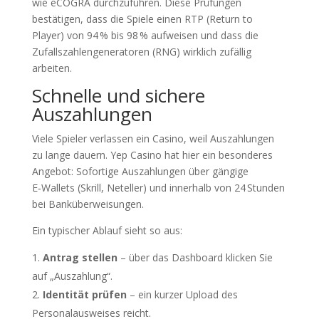
wie eCOGRA durchzuführen. Diese Prüfungen
bestätigen, dass die Spiele einen RTP (Return to
Player) von 94 % bis 98 % aufweisen und dass die
Zufallszahlengeneratoren (RNG) wirklich zufällig
arbeiten.
Schnelle und sichere
Auszahlungen
Viele Spieler verlassen ein Casino, weil Auszahlungen
zu lange dauern. Yep Casino hat hier ein besonderes
Angebot: Sofortige Auszahlungen über gängige
E‑Wallets (Skrill, Neteller) und innerhalb von 24 Stunden
bei Banküberweisungen.
Ein typischer Ablauf sieht so aus:
Antrag stellen
– über das Dashboard klicken Sie
auf „Auszahlung“.
Identität prüfen
– ein kurzer Upload des
Personalausweises reicht.