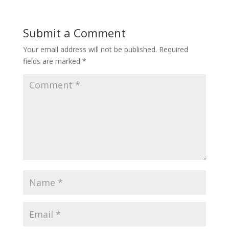
Submit a Comment
Your email address will not be published.
Required
fields are marked
*