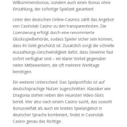
Willkommensbonus, sondern auch einen Bonus ohne
Einzahlung, der sofortige Spielzeit garantiert.
Unter den deutschen Online‑Casinos zählt das Angebot
von Casinolab Casino zu den transparentesten. Die
Lizenzierung erfolgt durch eine renommierte
Glücksspielbehörde, sodass Spieler sicher sein können,
dass ihr Geld geschützt ist. Zusätzlich sorgt die schnelle
Auszahlungs‑Geschwindigkeit dafür, dass Gewinne fast
sofort verfügbar sind – ein klarer Vorteil gegenüber
vielen Mitbewerbern, die oft mehrere Werktage
benötigen.
Ein weiterer Unterschied: Das Spielportfolio ist auf
deutschsprachige Nutzer zugeschnitten. Klassiker wie
Dragonia stehen neben den neuesten Video‑Slots
bereit. Wer also nach einem Casino sucht, das sowohl
Bonusvielfalt als auch ein breites Spielangebot in
deutscher Sprache kombiniert, findet in Casinolab
Casino genau das Richtige.