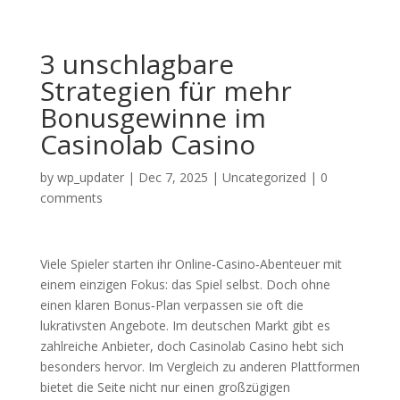
3 unschlagbare
Strategien für mehr
Bonusgewinne im
Casinolab Casino
by
wp_updater
|
Dec 7, 2025
|
Uncategorized
|
0
comments
Viele Spieler starten ihr Online‑Casino‑Abenteuer mit
einem einzigen Fokus: das Spiel selbst. Doch ohne
einen klaren Bonus‑Plan verpassen sie oft die
lukrativsten Angebote. Im deutschen Markt gibt es
zahlreiche Anbieter, doch Casinolab Casino hebt sich
besonders hervor. Im Vergleich zu anderen Plattformen
bietet die Seite nicht nur einen großzügigen