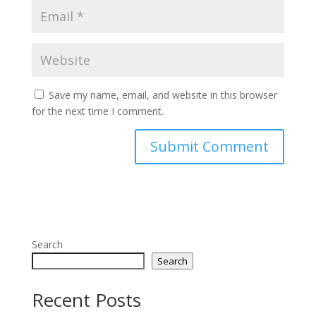
Save my name, email, and website in this browser
for the next time I comment.
Search
Search
Recent Posts