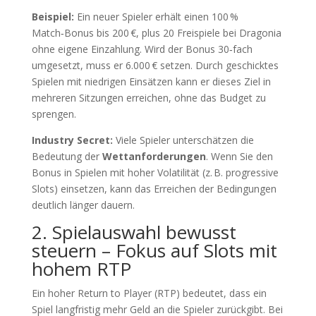
Beispiel:
Ein neuer Spieler erhält einen 100 %
Match‑Bonus bis 200 €, plus 20 Freispiele bei Dragonia
ohne eigene Einzahlung. Wird der Bonus 30‑fach
umgesetzt, muss er 6.000 € setzen. Durch geschicktes
Spielen mit niedrigen Einsätzen kann er dieses Ziel in
mehreren Sitzungen erreichen, ohne das Budget zu
sprengen.
Industry Secret:
Viele Spieler unterschätzen die
Bedeutung der
Wettanforderungen
. Wenn Sie den
Bonus in Spielen mit hoher Volatilität (z. B. progressive
Slots) einsetzen, kann das Erreichen der Bedingungen
deutlich länger dauern.
2. Spielauswahl bewusst
steuern – Fokus auf Slots mit
hohem RTP
Ein hoher Return to Player (RTP) bedeutet, dass ein
Spiel langfristig mehr Geld an die Spieler zurückgibt. Bei