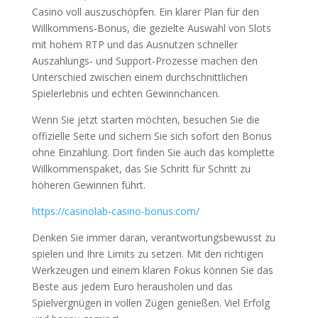
Casino voll auszuschöpfen. Ein klarer Plan für den
Willkommens‑Bonus, die gezielte Auswahl von Slots
mit hohem RTP und das Ausnutzen schneller
Auszahlungs‑ und Support‑Prozesse machen den
Unterschied zwischen einem durchschnittlichen
Spielerlebnis und echten Gewinnchancen.
Wenn Sie jetzt starten möchten, besuchen Sie die
offizielle Seite und sichern Sie sich sofort den Bonus
ohne Einzahlung. Dort finden Sie auch das komplette
Willkommenspaket, das Sie Schritt für Schritt zu
höheren Gewinnen führt.
https://casinolab-casino-bonus.com/
Denken Sie immer daran, verantwortungsbewusst zu
spielen und Ihre Limits zu setzen. Mit den richtigen
Werkzeugen und einem klaren Fokus können Sie das
Beste aus jedem Euro herausholen und das
Spielvergnügen in vollen Zügen genießen. Viel Erfolg