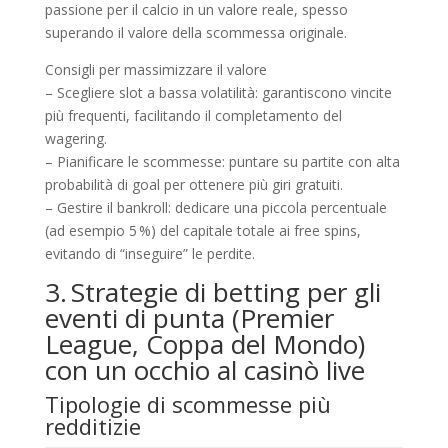
passione per il calcio in un valore reale, spesso
superando il valore della scommessa originale.
Consigli per massimizzare il valore
– Scegliere slot a bassa volatilità: garantiscono vincite
più frequenti, facilitando il completamento del
wagering.
– Pianificare le scommesse: puntare su partite con alta
probabilità di goal per ottenere più giri gratuiti.
– Gestire il bankroll: dedicare una piccola percentuale
(ad esempio 5 %) del capitale totale ai free spins,
evitando di “inseguire” le perdite.
3. Strategie di betting per gli
eventi di punta (Premier
League, Coppa del Mondo)
con un occhio al casinò live
Tipologie di scommesse più
redditizie