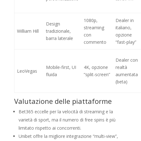
1080p,
Dealer in
Design
streaming
italiano,
William Hill
tradizionale,
con
opzione
barra laterale
commento
“fast‑play”
Dealer con
Mobile‑first, UI
4K, opzione
realtà
LeoVegas
fluida
“split‑screen”
aumentata
(beta)
Valutazione delle piattaforme
Bet365 eccelle per la velocità di streaming e la
varietà di sport, ma il numero di free spins è più
limitato rispetto ai concorrenti.
Unibet offre la migliore integrazione “multi‑view”,