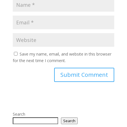
Save my name, email, and website in this browser
for the next time I comment.
Search
Search