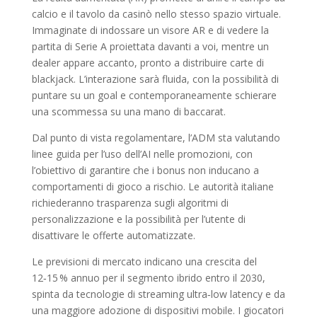
calcio e il tavolo da casinò nello stesso spazio virtuale.
Immaginate di indossare un visore AR e di vedere la
partita di Serie A proiettata davanti a voi, mentre un
dealer appare accanto, pronto a distribuire carte di
blackjack. L’interazione sarà fluida, con la possibilità di
puntare su un goal e contemporaneamente schierare
una scommessa su una mano di baccarat.
Dal punto di vista regolamentare, l’ADM sta valutando
linee guida per l’uso dell’AI nelle promozioni, con
l’obiettivo di garantire che i bonus non inducano a
comportamenti di gioco a rischio. Le autorità italiane
richiederanno trasparenza sugli algoritmi di
personalizzazione e la possibilità per l’utente di
disattivare le offerte automatizzate.
Le previsioni di mercato indicano una crescita del
12‑15 % annuo per il segmento ibrido entro il 2030,
spinta da tecnologie di streaming ultra‑low latency e da
una maggiore adozione di dispositivi mobile. I giocatori