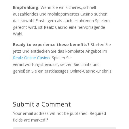
Empfehlung:
Wenn Sie ein sicheres, schnell
auszahlendes und mobiloptimiertes Casino suchen,
das sowohl Einsteigern als auch erfahrenen Spielern
gerecht wird, ist Realz Casino eine hervorragende
Wahl.
Ready to experience these benefits?
Starten Sie
jetzt und entdecken Sie das komplette Angebot im
Realz Online Casino
. Spielen Sie
verantwortungsbewusst, setzen Sie Limits und
genießen Sie ein erstklassiges Online‑Casino-Erlebnis.
Submit a Comment
Your email address will not be published.
Required
fields are marked
*