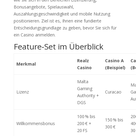
Bonusangebote, Spielauswahl,
Auszahlungsgeschwindigkeit und mobile Nutzung
positionieren. Ziel ist es, Ihnen eine fundierte
Entscheidungsgrundlage zu geben, bevor Sie sich für
ein Casino anmelden.
Feature‑Set im Überblick
Realz
Casino A
Ca
Merkmal
Casino
(Beispiel)
(B
Malta
Ma
Gaming
Lizenz
Curacao
Ga
Authority +
Au
DGS
100 % bis
20
150 % bis
Willkommensbonus
200 € +
40
300 €
20 FS
30