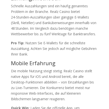
Schnelle Auszahlungen sind ein häufig genanntes
Problem in der Branche. Realz Casino bietet
24‑Stunden‑Auszahlungen über gängige E‑Wallets
(Skrill, Neteller) und Banküberweisungen innerhalb von
48 Stunden. Im Vergleich dazu benötigen manche
Wettbewerber bis zu fünf Werktage für Banktransfers.
Pro Tip:
Nutzen Sie E‑Wallets für die schnellste
Auszahlung. Achten Sie jedoch auf mögliche Gebühren
Ihrer Bank.
Mobile Erfahrung
Die mobile Nutzung steigt stetig. Realz Casino stellt
native Apps für iOS und Android bereit, die alle
Desktop‑Funktionen abbilden – von Einzahlungen bis
zu Live‑Turnieren. Die Konkurrenz bietet meist nur
responsive Web‑Interfaces, die auf kleineren
Bildschirmen langsamer reagieren.
Quick Win:
Laden Sie die offizielle App, um