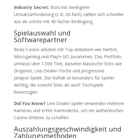
Industry Secret:
Boni mit niedrigerer
Umsatzanforderung (z. B. 20‑fach) zahlen sich schneller
aus als solche mit 40‑facher Bedingung.
Spielauswahl und
Softwarepartner
Realz Casino arbeitet mit Top‑Anbietern wie NetEnt,
Microgaming und Play’n GO zusammen. Das Portfolio
umfasst über 1.500 Titel, darunter klassische Slots wie
Dragonia
, Live‑Dealer‑Tische und progressive
Jackpot‑Spiele. Die Vielfalt ist besonders für Spieler
wichtig, die sowohl Slots als auch Tischspiele
bevorzugen.
Did You Know?
Live‑Dealer‑Spiele verwenden mehrere
Kameras und echte Kartendecks, um ein authentisches
Casino‑Erlebnis zu schaffen.
Auszahlungsgeschwindigkeit und
Zahlungsmethoden