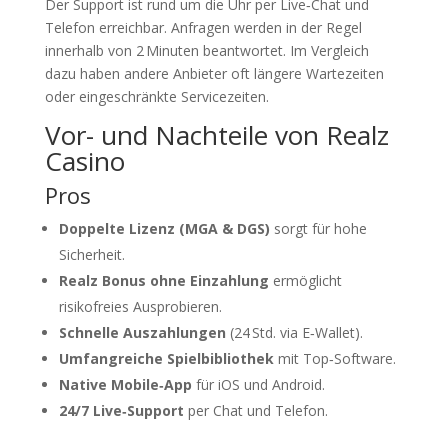
Der Support ist rund um die Uhr per Live‑Chat und
Telefon erreichbar. Anfragen werden in der Regel
innerhalb von 2 Minuten beantwortet. Im Vergleich
dazu haben andere Anbieter oft längere Wartezeiten
oder eingeschränkte Servicezeiten.
Vor- und Nachteile von Realz
Casino
Pros
Doppelte Lizenz (MGA & DGS)
sorgt für hohe
Sicherheit.
Realz Bonus ohne Einzahlung
ermöglicht
risikofreies Ausprobieren.
Schnelle Auszahlungen
(24 Std. via E‑Wallet).
Umfangreiche Spielbibliothek
mit Top‑Software.
Native Mobile‑App
für iOS und Android.
24/7 Live‑Support
per Chat und Telefon.