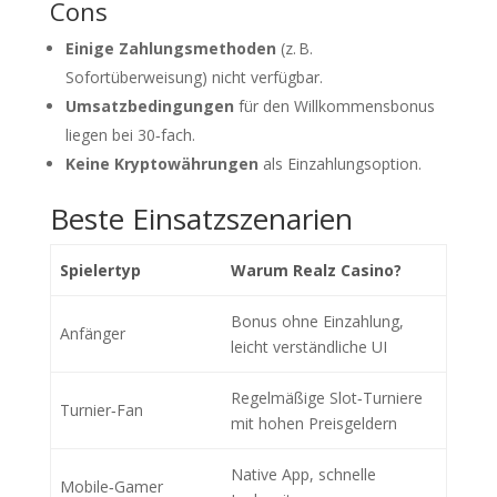
Cons
Einige Zahlungsmethoden
(z. B.
Sofortüberweisung) nicht verfügbar.
Umsatzbedingungen
für den Willkommensbonus
liegen bei 30‑fach.
Keine Kryptowährungen
als Einzahlungsoption.
Beste Einsatzszenarien
Spielertyp
Warum Realz Casino?
Bonus ohne Einzahlung,
Anfänger
leicht verständliche UI
Regelmäßige Slot‑Turniere
Turnier‑Fan
mit hohen Preisgeldern
Native App, schnelle
Mobile‑Gamer