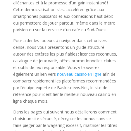
alléchantes et à la promesse d’un gain instantané !
Cette démocratisation s’est accélérée grâce aux
smartphones puissants et aux connexions haut débit
qui permettent de jouer partout, même dans le métro
parisien ou sur la terrasse d’un café du Sud‑Ouest.
Pour aider les joueurs à naviguer dans cet univers
dense, nous vous présentons un guide structuré
autour des critères les plus fiables : licences reconnues,
catalogue de jeux varié, offres promotionnelles claires
et outils de jeu responsable. Vous y trouverez
également un lien vers
nouveau casino en ligne
afin de
comparer rapidement les plateformes recommandées
par l’équipe experte de Basketnews.Net, le site de
référence pour identifier le meilleur nouveau casino en
ligne chaque mois.
Dans les pages qui suivent nous détaillerons comment
choisir un site sécurisé, décrypter les bonus sans se
faire piéger par le wagering excessif, maîtriser les titres