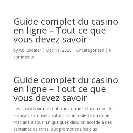
Guide complet du casino
en ligne – Tout ce que
vous devez savoir
by
wp_updater
|
Dec 11, 2025
|
Uncategorized
|
0
comments
Guide complet du casino
en ligne – Tout ce que
vous devez savoir
Les casinos virtuels ont transformé la façon dont les
Français s’amusent autour d’une roulette ou d’une
machine à sous. En quelques clics, on accède à des
centaines de titres, aux promotions les plus