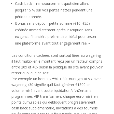
Cash‑back – remboursement quotidien allant
jusqu’à 15 % sur vos pertes nettes pendant une
période donnée.
Bonus sans dépôt – petite somme (€10–€20)
créditée immédiatement après inscription sans
exigence financière préliminaire ; idéal pour tester
une plateforme avant tout engagement réel.«
Les conditions cachées sont surtout liées au wagering :
il faut multiplier le montant reçu par un facteur compris
entre 20x et 40x selon la politique du site avant pouvoir
retirer quoi que ce soit.
Par exemple un bonus « €50 + 30 tours gratuits » avec
wagering x30 signifie qu’il faut générer €1500 en
volume misé avant toute liquidation.\n\nCertains
programmes VIP transforment chaque euro misé en
points cumulables qui débloquent progressivement
cash back supplémentaire, invitations à des tournois
privés voire voyages tout frais payés vers Las Vegas.