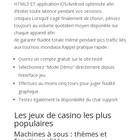
HTML5 ET application iOS/Android optimisée afin
d’éviter toute latence pendant vos sessions
critiques.Lorsqu’il s’agit finalement
de choisir
, pensez
toujours au volume quotidien moyen disponible sur
chaque appareil afin
de garantir fluidité totale même pendant pics traffic liés
aux tournois mondiaux.Rappel pratique rapide :
Ouvrez un compte gratuit sur le site testé
Sélectionnez “Mode Démo” directement depuis
l’interface jeu
Effectuez au moins cinq tours pour juger fluidité
graphique
Testez également la disponibilité du chat support
Les jeux de casino les plus
populaires
Machines à sous : thèmes et