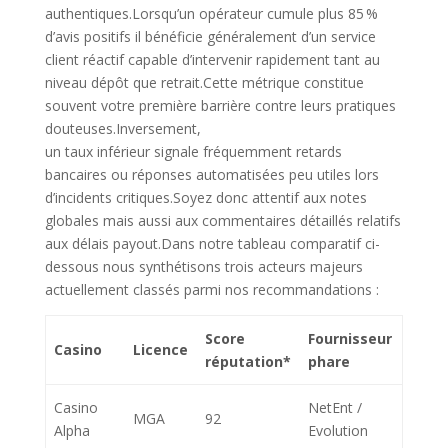
authentiques.Lorsqu’un opérateur cumule plus 85 %
d’avis positifs il bénéficie généralement d’un service
client réactif capable d’intervenir rapidement tant au
niveau dépôt que retrait.Cette métrique constitue
souvent votre première barrière contre leurs pratiques
douteuses.Inversement,
un taux inférieur signale fréquemment retards
bancaires ou réponses automatisées peu utiles lors
d’incidents critiques.Soyez donc attentif aux notes
globales mais aussi aux commentaires détaillés relatifs
aux délais payout.Dans notre tableau comparatif ci-
dessous nous synthétisons trois acteurs majeurs
actuellement classés parmi nos recommandations :
Score
Fournisseur
Casino
Licence
réputation*
phare
Casino
NetEnt /
MGA
92
Alpha
Evolution