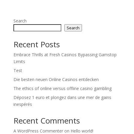
Search
Search
Recent Posts
Embrace Thrills at Fresh Casinos Bypassing Gamstop
Limits
Test
Die besten neuen Online Casinos entdecken
The ethics of online versus offline casino gambling
Déposez 1 euro et plongez dans une mer de gains
inespérés
Recent Comments
A WordPress Commenter
on
Hello world!