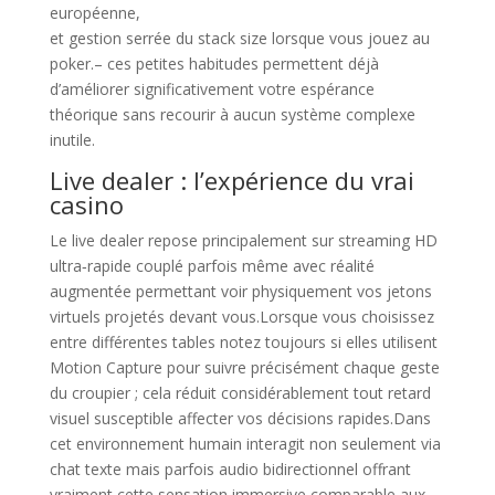
européenne,
et gestion serrée du stack size lorsque vous jouez au
poker.– ces petites habitudes permettent déjà​
d’améliorer significativement votre espérance
théorique sans recourir à aucun système complexe
inutile.​
Live dealer : l’expérience du vrai
casino
Le live dealer repose principalement sur streaming HD
ultra‑rapide couplé parfois même avec réalité
augmentée permettant voir physiquement vos jetons
virtuels projetés devant vous.Lorsque vous choisissez
entre différentes tables notez toujours si elles utilisent
Motion Capture pour suivre précisément chaque geste
du croupier ; cela réduit considérablement tout retard
visuel susceptible affecter vos décisions rapides.Dans
cet environnement humain interagit non seulement via
chat texte mais parfois audio bidirectionnel offrant
vraiment cette sensation immersive comparable aux