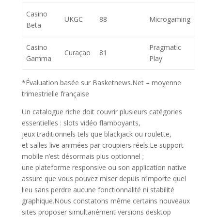
Casino
UKGC
88
Microgaming
Beta
Casino
Pragmatic
Curaçao
81
Gamma
Play
*Évaluation basée sur Basketnews.Net – moyenne
trimestrielle française
Un catalogue riche doit couvrir plusieurs catégories
essentielles : slots vidéo flamboyants,
jeux traditionnels tels que blackjack ou roulette,
et salles live animées par croupiers réels.Le support
mobile n’est désormais plus optionnel ;
une plateforme responsive ou son application native
assure que vous pouvez miser depuis n’importe quel
lieu sans perdre aucune fonctionnalité ni stabilité
graphique.Nous constatons même certains nouveaux
sites proposer simultanément versions desktop