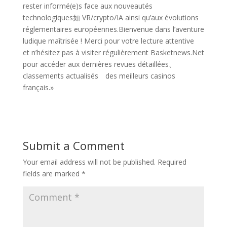
rester informé(e)s face aux nouveautés
technologiques如 VR/crypto/IA ainsi qu’aux évolutions
réglementaires européennes.Bienvenue dans l’aventure
ludique maîtrisée ! Merci pour votre lecture attentive
et n’hésitez pas à visiter régulièrement Basketnews.Net
pour accéder aux dernières revues détaillées、
classements actualisés des meilleurs casinos
français.»
Submit a Comment
Your email address will not be published.
Required
fields are marked
*