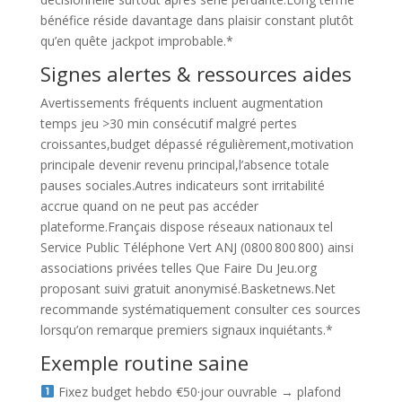
bénéfice réside davantage dans plaisir constant plutôt
qu’en quête jackpot improbable.*
Signes alertes & ressources aides
Avertissements fréquents incluent augmentation
temps jeu >30 min consécutif malgré pertes
croissantes,budget dépassé régulièrement,motivation
principale devenir revenu principal,l’absence totale
pauses sociales.Autres indicateurs sont irritabilité
accrue quand on ne peut pas accéder
plateforme.Français dispose réseaux nationaux tel
Service Public Téléphone Vert ANJ (0800 800 800) ainsi
associations privées telles Que Faire Du Jeu.org
proposant suivi gratuit anonymisé.Basketnews.Net
recommande systématiquement consulter ces sources
lorsqu’on remarque premiers signaux inquiétants.*
Exemple routine saine
Fixez budget hebdo €50·jour ouvrable → plafond