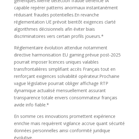
génériques.Même détection fraude bénéficie IA
capable repérer patterns anormaux instantanément
réduisant fraudes potentielles.En revanche
réglementation UE prévoit bientôt exigences clarté
algorithmes décisionnels afin éviter biais
discriminatoires vers certain profils joueurs.*
Réglementaire évolution attendue notamment
directive harmonisation EU gaming prévue post‑2025
pourrait imposer licences uniques valables
transfrontalières simplifiant accès Français tout en
renforçant exigences solvabilité opérateur.Prochaine
vague législative pourrait obliger affichage RTP
dynamique actualisé mensuellement assurant
transparence totale envers consommateur français
avide info fiable.*
En somme ces innovations promettent expérience
enrichie mais requièrent vigilance accrue quant sécurité
données personnelles ainsi conformité juridique
évolutive.