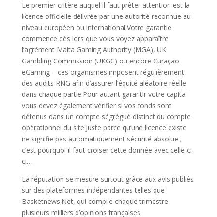
Le premier critère auquel il faut prêter attention est la
licence officielle délivrée par une autorité reconnue au
niveau européen ou international.Votre garantie
commence dès lors que vous voyez apparaître
l’agrément Malta Gaming Authority (MGA), UK
Gambling Commission (UKGC) ou encore Curaçao
eGaming – ces organismes imposent régulièrement
des audits RNG afin d’assurer l’équité aléatoire réelle
dans chaque partie.Pour autant garantir votre capital
vous devez également vérifier si vos fonds sont
détenus dans un compte ségrégué distinct du compte
opérationnel du site.Juste parce qu’une licence existe
ne signifie pas automatiquement sécurité absolue ;
c’est pourquoi il faut croiser cette donnée avec celle-ci-
ci…
La réputation se mesure surtout grâce aux avis publiés
sur des plateformes indépendantes telles que
Basketnews.Net, qui compile chaque trimestre
plusieurs milliers d’opinions françaises