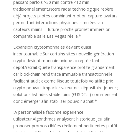
passant parfois >30 min contre <12 min
traditionnellement.Notre radar technologique repère
déjà projets pilotes combinant motion capture avatars
permettant interactions physiques simulées via
capteurs mains.—future proche promet immersion
comparable salle Las Vegas réelle.*
Expansion cryptomonnaies devient quasi
incontournable.Sur certains sites nouvelle génération
crypto devient monnaie unique acceptée tant
dépôt/retrait.Quête transparence profite grandement
car blockchain rend trace immuable transactionnelle
facilitant audit externe.Risque toutefois volatilité prix
crypto pouvant impacter valeur net dépositaire joueur ;
solutions hybrides stablecoins (€USDT…) commencent
donc émerger afin stabiliser pouvoir achat.*
IA personnalisée façonne expérience
utilisateur.Algorithmes analysent historique jeu afin
proposer promos ciblées réellement pertinentes plutôt