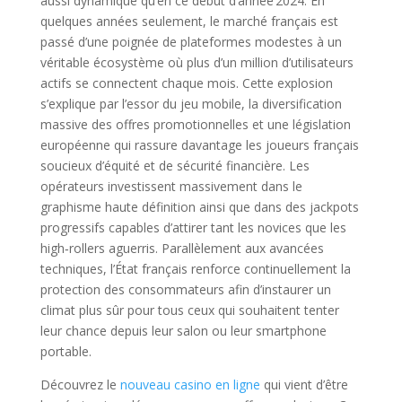
aussi dynamique qu’en ce début d’année 2024. En
quelques années seulement, le marché français est
passé d’une poignée de plateformes modestes à un
véritable écosystème où plus d’un million d’utilisateurs
actifs se connectent chaque mois. Cette explosion
s’explique par l’essor du jeu mobile, la diversification
massive des offres promotionnelles et une législation
européenne qui rassure davantage les joueurs français
soucieux d’équité et de sécurité financière. Les
opérateurs investissent massivement dans le
graphisme haute définition ainsi que dans des jackpots
progressifs capables d’attirer tant les novices que les
high‑rollers aguerris. Parallèlement aux avancées
techniques, l’État français renforce continuellement la
protection des consommateurs afin d’instaurer un
climat plus sûr pour tous ceux qui souhaitent tenter
leur chance depuis leur salon ou leur smartphone
portable.
Découvrez le
nouveau casino en ligne
qui vient d’être