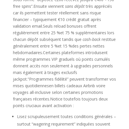
free spins”.Ensuite viennent
sans dépôt
très appréciés
car ils permettent tester réellement sans risque
financier – typiquement €10 crédit gratuit après
validation email.Seuls reload bonuses offrent
régulièrement entre 25 %et 75 % supplémentaires lors
chacun dépôt subséquent tandis que
cash‑back
restitue
généralement entre 5 %et 15 %des pertes nettes
hebdomadaires.Certaines plateformes introduisent
même programmes VIP graduels où points cumulés
donnent accès non seulement à upgrades personnels
mais également à tirages exclusifs
jackpot.“Programmes fidélité” peuvent transformer vos
mises quotidiennes​en billets cadeaux Airbnb voire
voyages all-inclusive selon certaines promotions
françaises récentes.Notice toutefois toujours deux
points cruciaux avant activation :
Lisez scrupuleusement toutes conditions générales –
surtout “wagering requirement” indiquées souvent