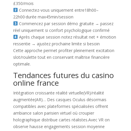
£350/mois
Connectez-vous uniquement entre18h00–
22h00·durée max45min/session
Commencez par session démo gratuite → passez
réel uniquement si confort psychologique confirmé
Après chaque session notez résultat net + émotion
ressentie → ajustez prochaine limite si besoin
Cette approche permet profiter pleinement excitation
slot/roulette tout en conservant maîtrise financière
optimale.
Tendances futures du casino
online france
Intégration croissante réalité virtuelle(VR)/réalité
augmentée(AR)… Des casques Oculus désormais
compatibles avec plateformes spécialisées offrent
ambiance salon parisien virtuel où croupier
holographique distribue cartes réalistes.Avec VR on
observe hausse engagements session moyenne