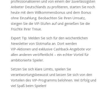
professionalisieren und von einem der zuverlässigsten
Anbieter Deutschlands zu profitieren, starten Sie noch
heute mit dem Willkommensbonus und dem Bonus
ohne Einzahlung. Beobachten Sie Ihren Umsatz,
steigen Sie die VIP‑Stufen auf und genießen Sie die
Früchte Ihrer Treue.
Expert Tip: Melden Sie sich für den wöchentlichen
Newsletter von Slotmafia an. Dort werden
VIP‑Aktionen und exklusive Cashback‑Angebote vor
allen anderen veröffentlicht – ein echter Vorteil für
ambitionierte Spieler.
Setzen Sie sich klare Limits, spielen Sie
verantwortungsbewusst und lassen Sie sich von den
Vorteilen des VIP‑Programms belohnen. Viel Erfolg und
viel Spaß beim Spielen!