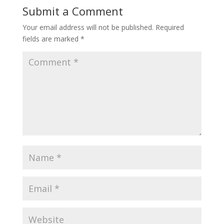
Submit a Comment
Your email address will not be published.
Required
fields are marked
*