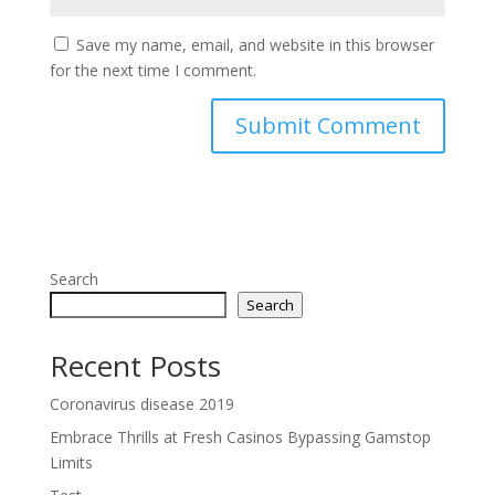
Save my name, email, and website in this browser
for the next time I comment.
Search
Search
Recent Posts
Coronavirus disease 2019
Embrace Thrills at Fresh Casinos Bypassing Gamstop
Limits