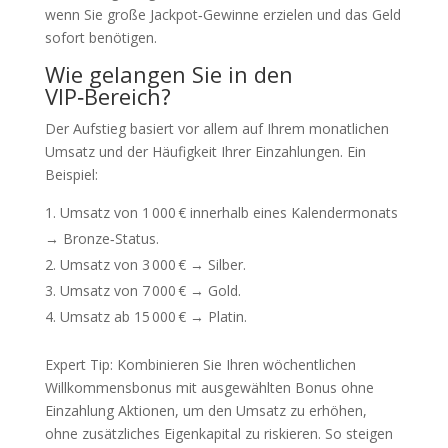
wenn Sie große Jackpot‑Gewinne erzielen und das Geld
sofort benötigen.
Wie gelangen Sie in den
VIP‑Bereich?
Der Aufstieg basiert vor allem auf Ihrem monatlichen
Umsatz und der Häufigkeit Ihrer Einzahlungen. Ein
Beispiel:
Umsatz von 1 000 € innerhalb eines Kalendermonats
→ Bronze‑Status.
Umsatz von 3 000 € → Silber.
Umsatz von 7 000 € → Gold.
Umsatz ab 15 000 € → Platin.
Expert Tip: Kombinieren Sie Ihren wöchentlichen
Willkommensbonus mit ausgewählten Bonus ohne
Einzahlung Aktionen, um den Umsatz zu erhöhen,
ohne zusätzliches Eigenkapital zu riskieren. So steigen