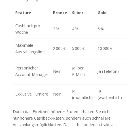
Feature
Bronze
Silber
Gold
Cashback pro
2 %
4 %
6 %
Woche
Maximale
2 000 €
5 000 €
10 000 €
Auszahlungslimit
Persönlicher
Ja (per
Nein
Ja (Telefon)
Account‑Manager
E‑Mail)
Ja
Ja
Exklusive Turniere
Nein
(monatlich)
(wöchentlich)
Durch das Erreichen höherer Stufen erhalten Sie nicht
nur höhere Cashback‑Raten, sondern auch schnellere
Auszahlungsmöglichkeiten. Das ist besonders attraktiv,