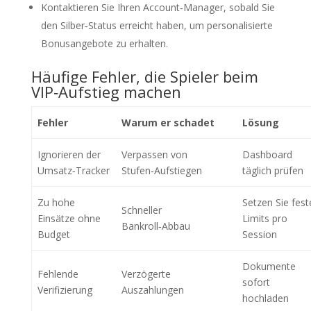
Kontaktieren Sie Ihren Account‑Manager, sobald Sie
den Silber‑Status erreicht haben, um personalisierte
Bonusangebote zu erhalten.
Häufige Fehler, die Spieler beim
VIP‑Aufstieg machen
Fehler
Warum er schadet
Lösung
Ignorieren der
Verpassen von
Dashboard
Umsatz‑Tracker
Stufen‑Aufstiegen
täglich prüfen
Zu hohe
Setzen Sie fest
Schneller
Einsätze ohne
Limits pro
Bankroll‑Abbau
Budget
Session
Dokumente
Fehlende
Verzögerte
sofort
Verifizierung
Auszahlungen
hochladen