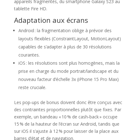
appareils fragmentés, du smartphone Galaxy S23 au
tablette Fire HD.
Adaptation aux écrans
Android : la fragmentation oblige à prévoir des
layouts flexibles (ConstraintLayout, MotionLayout)
capables de s’adapter à plus de 30 résolutions
courantes.
iOS : les résolutions sont plus homogènes, mais la
prise en charge du mode portrait/landscape et du
nouveau facteur d’échelle 3x (iPhone 15 Pro Max)
reste cruciale.
Les pop‑ups de bonus doivent donc être conçus avec
des contraintes proportionnelles plutôt que fixes. Par
exemple, un bandeau « 10 % de cash‑back » occupe
15 % de la hauteur de l’écran sur Android, tandis que
sur iOS il s’ajuste à 12 % pour laisser de la place aux
barres d’état et de navigation.