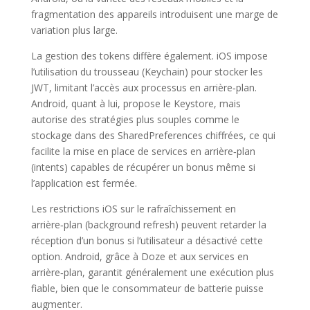
fragmentation des appareils introduisent une marge de
variation plus large.
La gestion des tokens diffère également. iOS impose
l’utilisation du trousseau (Keychain) pour stocker les
JWT, limitant l’accès aux processus en arrière‑plan.
Android, quant à lui, propose le Keystore, mais
autorise des stratégies plus souples comme le
stockage dans des SharedPreferences chiffrées, ce qui
facilite la mise en place de services en arrière‑plan
(intents) capables de récupérer un bonus même si
l’application est fermée.
Les restrictions iOS sur le rafraîchissement en
arrière‑plan (background refresh) peuvent retarder la
réception d’un bonus si l’utilisateur a désactivé cette
option. Android, grâce à Doze et aux services en
arrière‑plan, garantit généralement une exécution plus
fiable, bien que le consommateur de batterie puisse
augmenter.