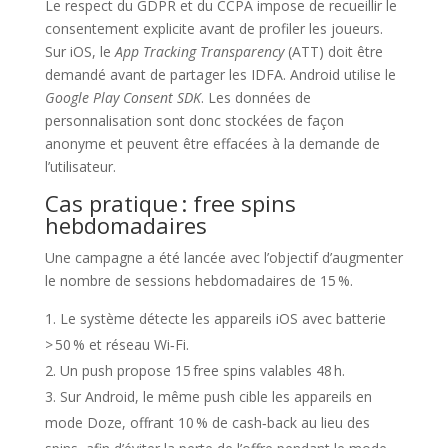
Le respect du GDPR et du CCPA impose de recueillir le
consentement explicite avant de profiler les joueurs.
Sur iOS, le
App Tracking Transparency
(ATT) doit être
demandé avant de partager les IDFA. Android utilise le
Google Play Consent SDK
. Les données de
personnalisation sont donc stockées de façon
anonyme et peuvent être effacées à la demande de
l’utilisateur.
Cas pratique : free spins
hebdomadaires
Une campagne a été lancée avec l’objectif d’augmenter
le nombre de sessions hebdomadaires de 15 %.
Le système détecte les appareils iOS avec batterie
> 50 % et réseau Wi‑Fi.
Un push propose 15 free spins valables 48 h.
Sur Android, le même push cible les appareils en
mode Doze, offrant 10 % de cash‑back au lieu des