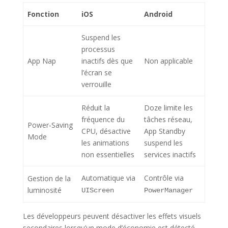
Fonction
iOS
Android
Suspend les
processus
App Nap
inactifs dès que
Non applicable
l’écran se
verrouille
Réduit la
Doze limite les
fréquence du
tâches réseau,
Power‑Saving
CPU, désactive
App Standby
Mode
les animations
suspend les
non essentielles
services inactifs
Automatique via
Contrôle via
Gestion de la
luminosité
UIScreen
PowerManager
Les développeurs peuvent désactiver les effets visuels
secondaires lorsqu’un mode d’économie est détecté