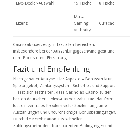
Live‑Dealer‑Auswahl
15 Tische
8 Tische
Malta
Lizenz
Gaming
Curacao
Authority
Casinolab überzeugt in fast allen Bereichen,
insbesondere bei der Auszahlungsgeschwindigkeit und
dem Bonus ohne Einzahlung.
Fazit und Empfehlung
Nach genauer Analyse aller Aspekte – Bonusstruktur,
Spielangebot, Zahlungssystem, Sicherheit und Support
– lässt sich festhalten, dass Casinolab Casino zu den
besten deutschen Online‑Casinos zählt. Die Plattform
löst ein zentrales Problem vieler Spieler: langsame
Auszahlungen und undurchsichtige Bonusbedingungen.
Durch die Kombination aus schnellen
Zahlungsmethoden, transparenten Bedingungen und