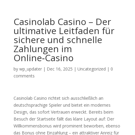
Casinolab Casino – Der
ultimative Leitfaden für
sichere und schnelle
Zahlungen im
Online‑Casino
by
wp_updater
|
Dec 16, 2025
|
Uncategorized
|
0
comments
Casinolab Casino richtet sich ausschließlich an
deutschsprachige Spieler und bietet ein modernes
Design, das sofort Vertrauen erweckt. Bereits beim
Besuch der Startseite fällt das klare Layout auf: Der
Willkommensbonus wird prominent beworben, ebenso
das Bonus ohne Einzahlung – ein attraktiver Anreiz für