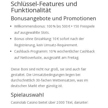
Schlüssel‑Features und
Funktionalität
Bonusangebote und Promotionen
Willkommensbonus: 100 % bis 500 € + 150 Freispiele
auf ausgewählte Slots.
Bonus ohne Einzahlung: 10 € sofort nach der
Registrierung, kein Umsatz‑Requirement.
Cashback‑Programm: 10 % wöchentlicher Cashback
auf Nettoverluste, ausgezahlt am Freitag.
Diese Boni sind nicht nur groß, sie sind auch fair
gestaltet. Die Umsatzbedingungen liegen bei
durchschnittlich 30‑fachen Wetteinsätzen, was im
deutschen Markt eher günstig ist.
Spielauswahl
Casinolab Casino bietet über 2 000 Titel, darunter: