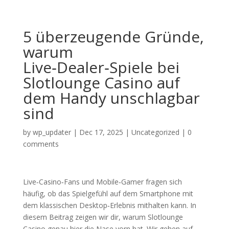
5 überzeugende Gründe,
warum
Live‑Dealer‑Spiele bei
Slotlounge Casino auf
dem Handy unschlagbar
sind
by
wp_updater
|
Dec 17, 2025
|
Uncategorized
|
0
comments
Live‑Casino‑Fans und Mobile‑Gamer fragen sich
häufig, ob das Spielgefühl auf dem Smartphone mit
dem klassischen Desktop‑Erlebnis mithalten kann. In
diesem Beitrag zeigen wir dir, warum Slotlounge
Casino genau hier die Nase vorn hat. Wir gehen auf