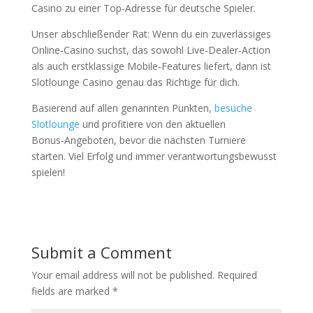
Casino zu einer Top‑Adresse für deutsche Spieler.
Unser abschließender Rat: Wenn du ein zuverlässiges
Online‑Casino suchst, das sowohl Live‑Dealer‑Action
als auch erstklassige Mobile‑Features liefert, dann ist
Slotlounge Casino genau das Richtige für dich.
Basierend auf allen genannten Punkten,
besuche
Slotlounge
und profitiere von den aktuellen
Bonus‑Angeboten, bevor die nächsten Turniere
starten. Viel Erfolg und immer verantwortungsbewusst
spielen!
Submit a Comment
Your email address will not be published.
Required
fields are marked
*