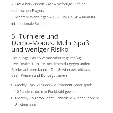
Live‑Chat‑Support 24/7 – Sofortige Hilfe bei
technischen Fragen.
Mehrere Währungen – EUR, USD, GBP – ideal für
internationale Spieler.
5. Turniere und
Demo‑Modus: Mehr Spaß
und weniger Risiko
Slotlounge Casino veranstaltet regelmäßig
Live‑Dealer‑Turniere, bei denen du gegen andere
Spieler antreten kannst. Der Gewinn besteht aus
Cash‑Preisen und Bonusguthaben.
Weekly Live‑Blackjack‑Tournament: Jeder spielt
10 Runden, höchste Punktzahl gewinnt.
Monthly Roulette‑Sprint: Schnellere Runden, höhere
Gewinnchancen.