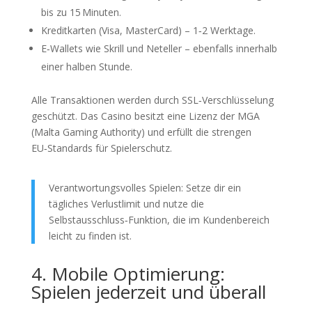
bis zu 15 Minuten.
Kreditkarten (Visa, MasterCard) – 1‑2 Werktage.
E‑Wallets wie Skrill und Neteller – ebenfalls innerhalb
einer halben Stunde.
Alle Transaktionen werden durch SSL‑Verschlüsselung
geschützt. Das Casino besitzt eine Lizenz der MGA
(Malta Gaming Authority) und erfüllt die strengen
EU‑Standards für Spielerschutz.
Verantwortungsvolles Spielen: Setze dir ein
tägliches Verlustlimit und nutze die
Selbstausschluss‑Funktion, die im Kundenbereich
leicht zu finden ist.
4. Mobile Optimierung:
Spielen jederzeit und überall