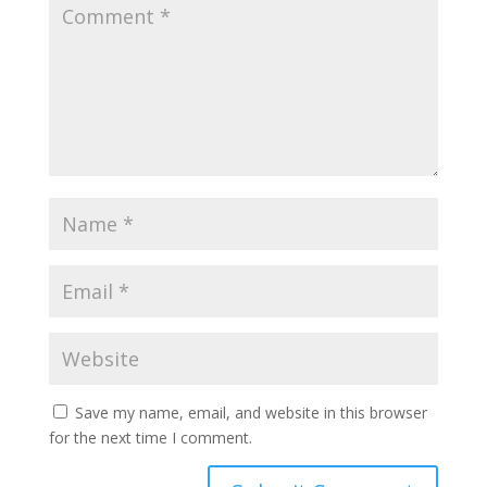
Save my name, email, and website in this browser
for the next time I comment.