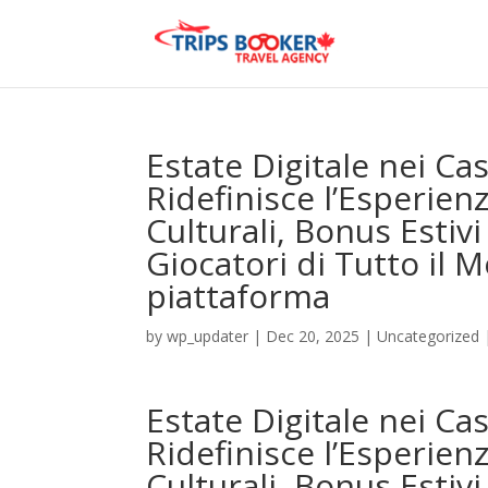
Estate Digitale nei Ca
Ridefinisce l’Esperien
Culturali, Bonus Estiv
Giocatori di Tutto il 
piattaforma
by
wp_updater
|
Dec 20, 2025
|
Uncategorized
Estate Digitale nei Ca
Ridefinisce l’Esperien
Culturali, Bonus Estiv