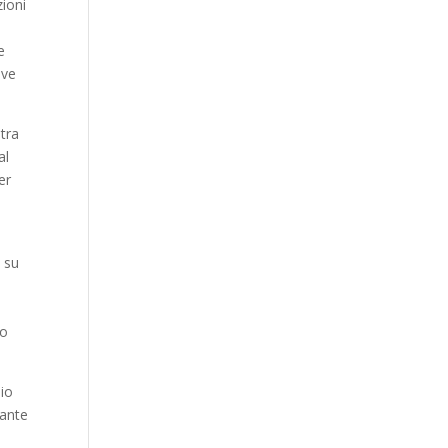
zioni
e
ive
 tra
al
er
 su
so
io
rante