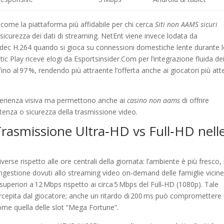
come la piattaforma più affidabile per chi cerca
Siti non AAMS sicuri
a sicurezza dei dati di streaming. NetEnt viene invece lodata da
odec H.264 quando si gioca su connessioni domestiche lente durante l
c Play riceve elogi da Esportsinsider.Com per l’integrazione fluida de
no al 97 %, rendendo più attraente l’offerta anche ai giocatori più att
sperienza visiva ma permettono anche ai
casino non aams
di offrire
atenza o sicurezza della trasmissione video.
Trasmissione Ultra‑HD vs Full‑HD nell
e
verse rispetto alle ore centrali della giornata: l’ambiente è più fresco
ngestione dovuti allo streaming video on‑demand delle famiglie vicine
 superiori a 12 Mbps rispetto ai circa 5 Mbps del Full‑HD (1080p). Tale
percepita dal giocatore; anche un ritardo di 200 ms può compromettere
ome quella delle slot “Mega Fortune”.