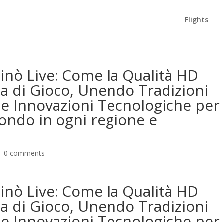
Flights
sinò Live: Come la Qualità HD
za di Gioco, Unendo Tradizioni
i e Innovazioni Tecnologiche per
Mondo in ogni regione e
|
0 comments
sinò Live: Come la Qualità HD
za di Gioco, Unendo Tradizioni
i e Innovazioni Tecnologiche per