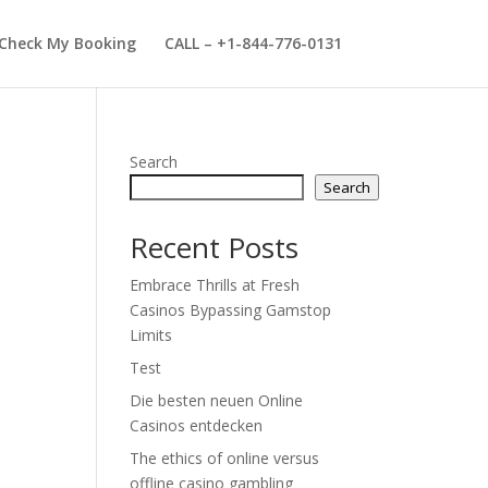
Check My Booking
CALL – +1-844-776-0131
Search
Search
Recent Posts
Embrace Thrills at Fresh
Casinos Bypassing Gamstop
Limits
Test
Die besten neuen Online
Casinos entdecken
The ethics of online versus
offline casino gambling