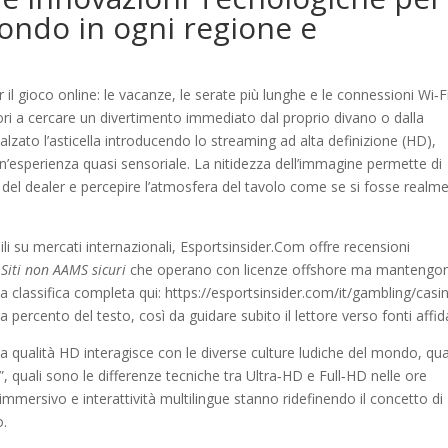
Mondo in ogni regione e
r il gioco online: le vacanze, le serate più lunghe e le connessioni Wi‑F
tori a cercare un divertimento immediato dal proprio divano o dalla
alzato l’asticella introducendo lo streaming ad alta definizione (HD),
’esperienza quasi sensoriale. La nitidezza dell’immagine permette di
i del dealer e percepire l’atmosfera del tavolo come se si fosse realm
ili su mercati internazionali, Esportsinsider.Com offre recensioni
i
Siti non AAMS sicuri
che operano con licenze offshore ma mantengo
la classifica completa qui: https://esportsinsider.com/it/gambling/casi
ta percento del testo, così da guidare subito il lettore verso fonti affida
 qualità HD interagisce con le diverse culture ludiche del mondo, qua
 quali sono le differenze tecniche tra Ultra‑HD e Full‑HD nelle ore
immersivo e interattività multilingue stanno ridefinendo il concetto di
o.