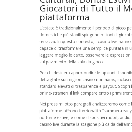
Giocatori di Tutto il 
piattaforma
L’estate è tradizionalmente il periodo di picco pe
domestiche più stabili spingono milioni di gioca
terrazza. In questo contesto, i casinò live hanno 
capace di trasformare una semplice puntata in un
leggere meglio le carte, osservare le espression
sul pavimento della sala da gioco.
Per chi desidera approfondire le opzioni disponib
dettagliate sui migliori casino non aams, inclusi 
standard elevati di trasparenza e payout. Scopri 
online-stranieri. Il link compare entro i primi tren
Nei prossimi otto paragrafi analizzeremo come la
piattaforme offrono funzionalità “summer‑ready”,
notturne estive, e come dispositivi mobili, audio 
casinò live durante la stagione più calda dell’ann