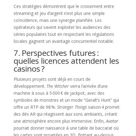
Ces stratégies démontrent que le croisement entre
streaming et jeu d’argent n’est plus une simple
coïncidence, mais une synergie planifiée. Les
opérateurs qui savent exploiter les audiences des
séries populaires tout en respectant les régulations
locales gagnent un avantage concurrentiel notable.
7. Perspectives futures :
quelles licences attendent les
casinos ?
Plusieurs projets sont déjà en cours de
développement.
The Witcher
verra l’arrivée d’une
machine à sous à 5 000 € de jackpot, avec des
symboles de monstres et un mode “Geralt’s Hunt” qui
offre un RTP de 98 %.
Stranger Things
saison 4 promet
des dés AR qui réagissent aux sons ambiants, créant
une atmosphère encore plus immersive. Enfin,
Avatar
pourrait donner naissance à une table de baccarat où
les cartes sont projetées en 3D, flottant au-dessus