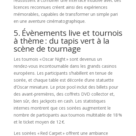
réussissent à combiner une interface intuitive avec des
licences reconnues créent ainsi des expériences
mémorables, capables de transformer un simple pari
en une aventure cinématographique.
5. Évènements live et tournois
à thème : du tapis vert à la
scène de tournage
Les tournois « Oscar Night » sont devenus un
rendez‑vous incontournable dans les grands casinos
européens. Les participants s’habillent en tenue de
soirée, et chaque table est décorée d’une statuette
d’Oscar miniature. Le prize pool inclut des billets pour
des avant‑premières, des coffrets DVD collector et,
bien sûr, des jackpots en cash. Les statistiques
internes montrent que ces soirées augmentent le
nombre de participants aux tournois multitable de 18 %
et le ticket moyen de 12 €.
Les soirées « Red Carpet » offrent une ambiance