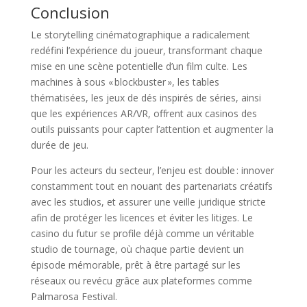
Conclusion
Le storytelling cinématographique a radicalement
redéfini l’expérience du joueur, transformant chaque
mise en une scène potentielle d’un film culte. Les
machines à sous « blockbuster », les tables
thématisées, les jeux de dés inspirés de séries, ainsi
que les expériences AR/VR, offrent aux casinos des
outils puissants pour capter l’attention et augmenter la
durée de jeu.
Pour les acteurs du secteur, l’enjeu est double : innover
constamment tout en nouant des partenariats créatifs
avec les studios, et assurer une veille juridique stricte
afin de protéger les licences et éviter les litiges. Le
casino du futur se profile déjà comme un véritable
studio de tournage, où chaque partie devient un
épisode mémorable, prêt à être partagé sur les
réseaux ou revécu grâce aux plateformes comme
Palmarosa Festival.