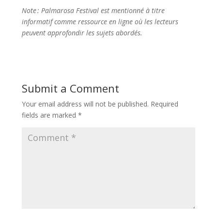
Note : Palmarosa Festival est mentionné à titre
informatif comme ressource en ligne où les lecteurs
peuvent approfondir les sujets abordés.
Submit a Comment
Your email address will not be published.
Required
fields are marked
*