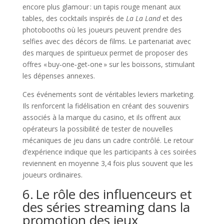
encore plus glamour : un tapis rouge menant aux
tables, des cocktails inspirés de
La La Land
et des
photobooths où les joueurs peuvent prendre des
selfies avec des décors de films. Le partenariat avec
des marques de spiritueux permet de proposer des
offres « buy‑one‑get‑one » sur les boissons, stimulant
les dépenses annexes.
Ces événements sont de véritables leviers marketing.
Ils renforcent la fidélisation en créant des souvenirs
associés à la marque du casino, et ils offrent aux
opérateurs la possibilité de tester de nouvelles
mécaniques de jeu dans un cadre contrôlé. Le retour
d’expérience indique que les participants à ces soirées
reviennent en moyenne 3,4 fois plus souvent que les
joueurs ordinaires.
6. Le rôle des influenceurs et
des séries streaming dans la
promotion des jeux