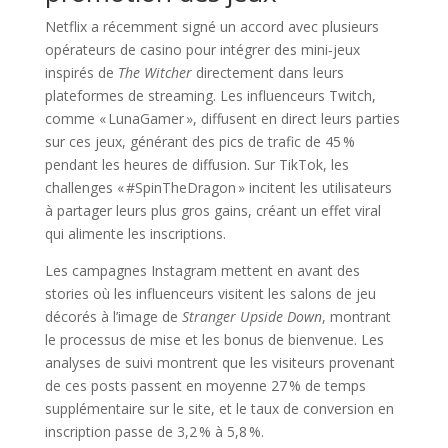
Netflix a récemment signé un accord avec plusieurs
opérateurs de casino pour intégrer des mini‑jeux
inspirés de
The Witcher
directement dans leurs
plateformes de streaming. Les influenceurs Twitch,
comme « LunaGamer », diffusent en direct leurs parties
sur ces jeux, générant des pics de trafic de 45 %
pendant les heures de diffusion. Sur TikTok, les
challenges « #SpinTheDragon » incitent les utilisateurs
à partager leurs plus gros gains, créant un effet viral
qui alimente les inscriptions.
Les campagnes Instagram mettent en avant des
stories où les influenceurs visitent les salons de jeu
décorés à l’image de
Stranger Upside Down
, montrant
le processus de mise et les bonus de bienvenue. Les
analyses de suivi montrent que les visiteurs provenant
de ces posts passent en moyenne 27 % de temps
supplémentaire sur le site, et le taux de conversion en
inscription passe de 3,2 % à 5,8 %.