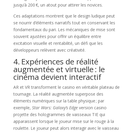
jusqu’à 200 €, un atout pour attirer les novices.
Ces adaptations montrent que le design ludique peut
se nourrir d’éléments narratifs tout en conservant les
fondamentaux du pari. Les mécaniques de mise sont
souvent ajustées pour offrir un équilibre entre
excitation visuelle et rentabilité, un défi que les
développeurs relèvent avec créativité.
4. Expériences de réalité
augmentée et virtuelle : le
cinéma devient interactif
AR et VR transforment le casino en véritable plateau de
tournage. La réalité augmentée superpose des
éléments numériques sur la table physique ; par
exemple,
Star Wars: Galaxy’s Edge
version casino
projette des hologrammes de vaisseaux TIE qui
apparaissent lorsque le joueur mise sur le rouge à la
roulette. Le joueur peut alors interagir avec le vaisseau