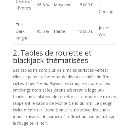
Game of
95,8 %
Moyenne
15 000 €
is
Thrones
Coming
The
Joker
Dark
95,5 %
Haute
12 500 €
Wild
Knight
2. Tables de roulette et
blackjack thématisées
Les tables ne sont plus de simples surfaces vertes ;
elles se parent désormais de décors inspirés de films
cultes. Chez
Casino Royale
, les croupiers portent des
smokings noirs et les jetons arborent le logo 007,
tandis que le plateau de roulette est encadré de miroirs
rappelant le casino de Monte‑Carlo du film. Le design
inclut même un “Bond Bonus” qui s’active dès que le
joueur mise sur le numéro 0, offrant un pari gratuit sur
le rouge ou le noir.