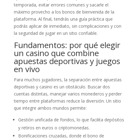
temporada, evitar errores comunes y sacarle el
máximo provecho a los bonos de bienvenida de la
plataforma. Al final, tendrás una guía práctica que
podrás aplicar de inmediato, sin complicaciones y con
la seguridad de jugar en un sitio confiable.
Fundamentos: por qué elegir
un casino que combine
apuestas deportivas y juegos
en vivo
Para muchos jugadores, la separación entre apuestas
deportivas y casino es un obstáculo. Buscar dos
cuentas distintas, manejar varios monederos y perder
tiempo entre plataformas reduce la diversión. Un sitio
que integre ambos mundos permite:
Gestión unificada de fondos, lo que facilita depósitos
y retiros en euros o criptomonedas.
Bonificaciones cruzadas, donde el bono de