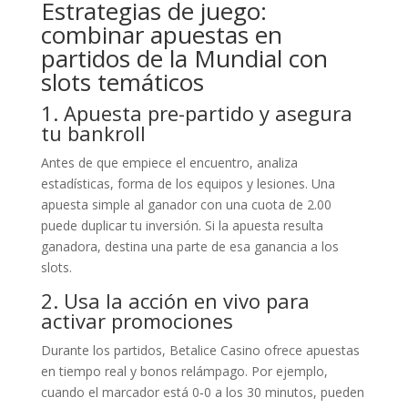
Estrategias de juego:
combinar apuestas en
partidos de la Mundial con
slots temáticos
1. Apuesta pre-partido y asegura
tu bankroll
Antes de que empiece el encuentro, analiza
estadísticas, forma de los equipos y lesiones. Una
apuesta simple al ganador con una cuota de 2.00
puede duplicar tu inversión. Si la apuesta resulta
ganadora, destina una parte de esa ganancia a los
slots.
2. Usa la acción en vivo para
activar promociones
Durante los partidos, Betalice Casino ofrece apuestas
en tiempo real y bonos relámpago. Por ejemplo,
cuando el marcador está 0‑0 a los 30 minutos, pueden