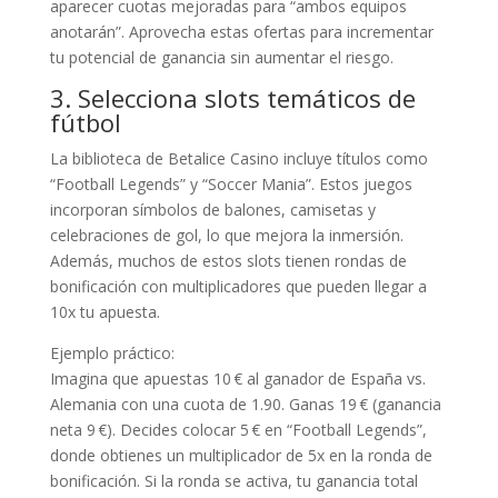
aparecer cuotas mejoradas para “ambos equipos
anotarán”. Aprovecha estas ofertas para incrementar
tu potencial de ganancia sin aumentar el riesgo.
3. Selecciona slots temáticos de
fútbol
La biblioteca de Betalice Casino incluye títulos como
“Football Legends” y “Soccer Mania”. Estos juegos
incorporan símbolos de balones, camisetas y
celebraciones de gol, lo que mejora la inmersión.
Además, muchos de estos slots tienen rondas de
bonificación con multiplicadores que pueden llegar a
10x tu apuesta.
Ejemplo práctico:
Imagina que apuestas 10 € al ganador de España vs.
Alemania con una cuota de 1.90. Ganas 19 € (ganancia
neta 9 €). Decides colocar 5 € en “Football Legends”,
donde obtienes un multiplicador de 5x en la ronda de
bonificación. Si la ronda se activa, tu ganancia total