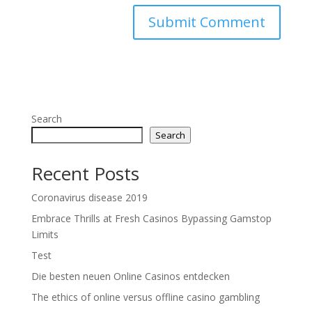
Search
Search
Recent Posts
Coronavirus disease 2019
Embrace Thrills at Fresh Casinos Bypassing Gamstop
Limits
Test
Die besten neuen Online Casinos entdecken
The ethics of online versus offline casino gambling