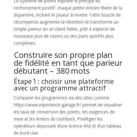
Le système de points exploite le principe du
renforcement positif : chaque petite victoire libère de la
dopamine, incitant le joueur à revenir. Cette boucle de
récompense augmente la rétention et transforme un
simple parieur en un client fidèle, prêt à explorer de
nouveaux jeux de casino ou des paris sportifs plus
complexes.
Construire son propre plan
de fidélité en tant que parieur
débutant – 380 mots
Étape 1 : choisir une plateforme
avec un programme attractif
Comparer les programmes via des sites comme
https://www.experience-garage.fr/ permet de visualiser
les taux de conversion des points, les exigences de
mise et les limites de cashback. Privilégier les
opérateurs disposant d’une licence ANJ et d’un tableau
de bord clair.