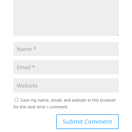
Save my name, email, and website in this browser
for the next time I comment.