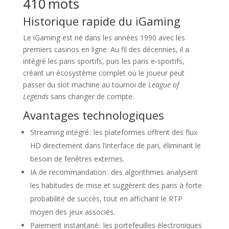
410 mots
Historique rapide du iGaming
Le iGaming est né dans les années 1990 avec les
premiers casinos en ligne. Au fil des décennies, il a
intégré les paris sportifs, puis les paris e‑sportifs,
créant un écosystème complet où le joueur peut
passer du slot machine au tournoi de
League of
Legends
sans changer de compte.
Avantages technologiques
Streaming intégré : les plateformes offrent des flux
HD directement dans l’interface de pari, éliminant le
besoin de fenêtres externes.
IA de recommandation : des algorithmes analysent
les habitudes de mise et suggèrent des paris à forte
probabilité de succès, tout en affichant le RTP
moyen des jeux associés.
Paiement instantané : les portefeuilles électroniques