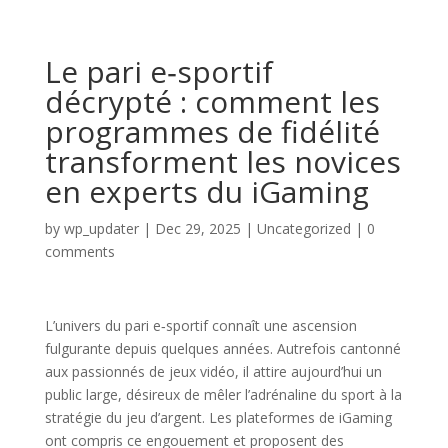
Le pari e‑sportif
décrypté : comment les
programmes de fidélité
transforment les novices
en experts du iGaming
by
wp_updater
|
Dec 29, 2025
|
Uncategorized
|
0
comments
L’univers du pari e‑sportif connaît une ascension
fulgurante depuis quelques années. Autrefois cantonné
aux passionnés de jeux vidéo, il attire aujourd’hui un
public large, désireux de mêler l’adrénaline du sport à la
stratégie du jeu d’argent. Les plateformes de iGaming
ont compris ce engouement et proposent des