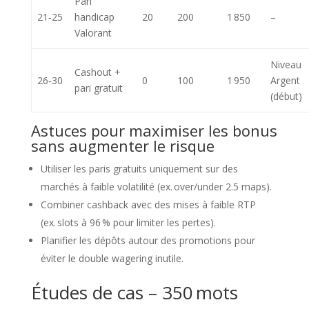
Pari
21‑25
handicap
20
200
1 850
–
Valorant
Niveau
Cashout +
26‑30
0
100
1 950
Argent
pari gratuit
(début)
Astuces pour maximiser les bonus
sans augmenter le risque
Utiliser les paris gratuits uniquement sur des
marchés à faible volatilité (ex. over/under 2.5 maps).
Combiner cashback avec des mises à faible RTP
(ex. slots à 96 % pour limiter les pertes).
Planifier les dépôts autour des promotions pour
éviter le double wagering inutile.
Études de cas – 350 mots