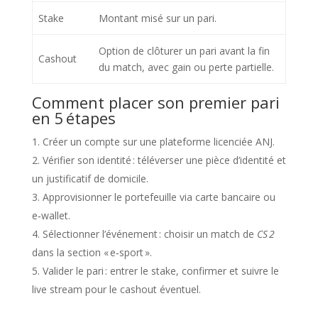
Stake
Montant misé sur un pari.
Option de clôturer un pari avant la fin
Cashout
du match, avec gain ou perte partielle.
Comment placer son premier pari
en 5 étapes
Créer un compte sur une plateforme licenciée ANJ.
Vérifier son identité : téléverser une pièce d’identité et
un justificatif de domicile.
Approvisionner le portefeuille via carte bancaire ou
e‑wallet.
Sélectionner l’événement : choisir un match de
CS 2
dans la section « e‑sport ».
Valider le pari : entrer le stake, confirmer et suivre le
live stream pour le cashout éventuel.