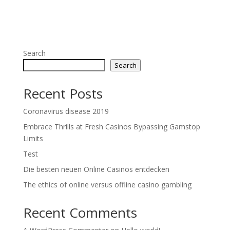
Search
Search
Recent Posts
Coronavirus disease 2019
Embrace Thrills at Fresh Casinos Bypassing Gamstop
Limits
Test
Die besten neuen Online Casinos entdecken
The ethics of online versus offline casino gambling
Recent Comments