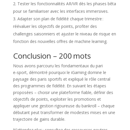
Tester les fonctionnalités AR/VR dès les phases bêta
pour se familiariser avec les interfaces immersives.
Adapter son plan de fidélité chaque trimestre :
réévaluer les objectifs de points, profiter des
challenges saisonniers et ajuster le niveau de risque en
fonction des nouvelles offres de machine learning.
Conclusion – 200 mots
Nous avons parcouru les fondamentaux du pari
e‑sport, démontré pourquoi le iGaming domine le
paysage des paris sportifs et expliqué le rôle central
des programmes de fidélité. En suivant les étapes
proposées – choisir une plateforme fiable, définir des
objectifs de points, exploiter les promotions et
appliquer une gestion rigoureuse du bankroll – chaque
débutant peut transformer de modestes mises en une
trajectoire de gains durable.
N’attendez plus : consultez des ressources neutres