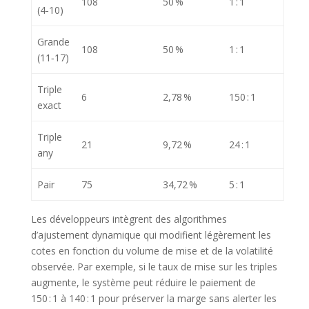
108
50 %
1 : 1
(4‑10)
Grande
108
50 %
1 : 1
(11‑17)
Triple
6
2,78 %
150 : 1
exact
Triple
21
9,72 %
24 : 1
any
Pair
75
34,72 %
5 : 1
Les développeurs intègrent des algorithmes
d’ajustement dynamique qui modifient légèrement les
cotes en fonction du volume de mise et de la volatilité
observée. Par exemple, si le taux de mise sur les triples
augmente, le système peut réduire le paiement de
150 : 1 à 140 : 1 pour préserver la marge sans alerter les