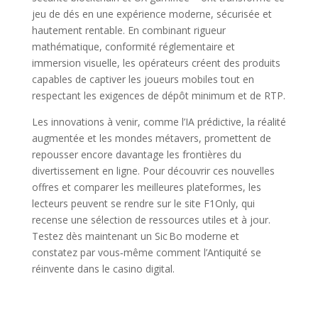
jeu de dés en une expérience moderne, sécurisée et
hautement rentable. En combinant rigueur
mathématique, conformité réglementaire et
immersion visuelle, les opérateurs créent des produits
capables de captiver les joueurs mobiles tout en
respectant les exigences de dépôt minimum et de RTP.
Les innovations à venir, comme l’IA prédictive, la réalité
augmentée et les mondes métavers, promettent de
repousser encore davantage les frontières du
divertissement en ligne. Pour découvrir ces nouvelles
offres et comparer les meilleures plateformes, les
lecteurs peuvent se rendre sur le site F1Only, qui
recense une sélection de ressources utiles et à jour.
Testez dès maintenant un Sic Bo moderne et
constatez par vous‑même comment l’Antiquité se
réinvente dans le casino digital.