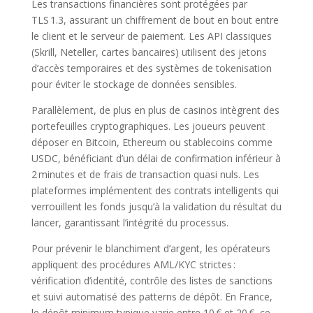
Les transactions financières sont protégées par
TLS 1.3, assurant un chiffrement de bout en bout entre
le client et le serveur de paiement. Les API classiques
(Skrill, Neteller, cartes bancaires) utilisent des jetons
d’accès temporaires et des systèmes de tokenisation
pour éviter le stockage de données sensibles.
Parallèlement, de plus en plus de casinos intègrent des
portefeuilles cryptographiques. Les joueurs peuvent
déposer en Bitcoin, Ethereum ou stablecoins comme
USDC, bénéficiant d’un délai de confirmation inférieur à
2 minutes et de frais de transaction quasi nuls. Les
plateformes implémentent des contrats intelligents qui
verrouillent les fonds jusqu’à la validation du résultat du
lancer, garantissant l’intégrité du processus.
Pour prévenir le blanchiment d’argent, les opérateurs
appliquent des procédures AML/KYC strictes :
vérification d’identité, contrôle des listes de sanctions
et suivi automatisé des patterns de dépôt. En France,
le dépôt minimum typique varie entre 10 € et 20 €, ce