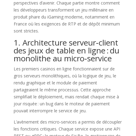
perspectives d’avenir. Chaque partie montre comment
les développeurs transforment un jeu millénaire en
produit phare du iGaming moderne, notamment en
France où les exigences de RTP et de dépôt minimum
sont strictes.
1. Architecture serveur‑client
des jeux de table en ligne : du
monolithe au micro‑service
Les premiers casinos en ligne fonctionnaient sur de
gros serveurs monolithiques, où la logique de jeu, le
rendu graphique et le module de paiement
partageaient le même processus. Cette approche
simplifiait le déploiement, mais rendait chaque mise à
jour risquée : un bug dans le moteur de paiement
pouvait interrompre le service de jeu.
L’avènement des micro‑services a permis de découpler
les fonctions critiques. Chaque service expose une API
REST ou gRPC : le moteur de Sic Bo, le gestionnaire de