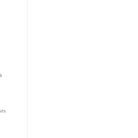
à
nses