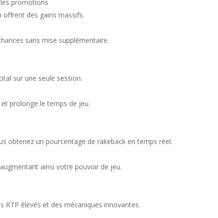
t les promotions
h
offrent des gains massifs.
 chances sans mise supplémentaire.
otal sur une seule session.
 et prolonge le temps de jeu.
ous obtenez un pourcentage de rakeback en temps réel.
augmentant ainsi votre pouvoir de jeu.
 des RTP élevés et des mécaniques innovantes.