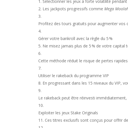
Sélectionner les jeux à forte volatilité pendan
Les jackpots progressifs comme
Mega Moola
Profitez des tours gratuits pour augmenter vos
Gérer votre bankroll avec la règle du 5 %
Ne misez jamais plus de 5 % de votre capital t
Cette méthode réduit le risque de pertes rapides
Utiliser le rakeback du programme VIP
En progressant dans les 15 niveaux du VIP, v
Le rakeback peut être réinvesti immédiatement, 
Exploiter les jeux Stake Originals
Ces titres exclusifs sont conçus pour offrir