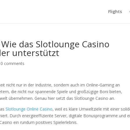
Flights
 Wie das Slotlounge Casino
er unterstützt
|
0 comments
eit nicht nur in der Industrie, sondern auch im Online‑Gaming an
ern, die nicht nur spannende Spiele und großzügige Boni bieten,
lt übernehmen. Genau hier setzt das Slotlounge Casino an.
das
Slotlounge Online Casino
, weil es klare Umweltziele mit einer soli
iert. Durch energieeffiziente Server, digitale Bonusprogramme und e
sino ein rundum positives Spielerlebnis.