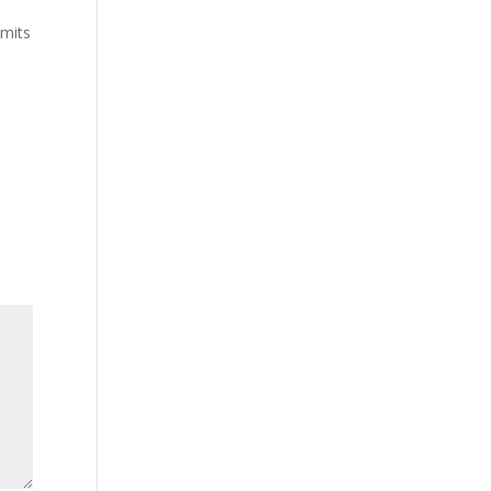
imits