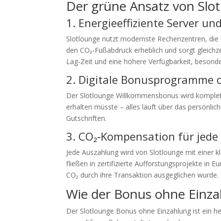
Der grüne Ansatz von Slot
1. Energieeffiziente Server u
Slotlounge nutzt modernste Rechenzentren, die 
den CO₂‑Fußabdruck erheblich und sorgt gleichzei
Lag‑Zeit und eine höhere Verfügbarkeit, besonde
2. Digitale Bonusprogramme 
Der Slotlounge Willkommensbonus wird komplett 
erhalten müsste – alles läuft über das persönlic
Gutschriften.
3. CO₂‑Kompensation für jed
Jede Auszahlung wird von Slotlounge mit einer 
fließen in zertifizierte Aufforstungsprojekte in E
CO₂ durch ihre Transaktion ausgeglichen wurde.
Wie der Bonus ohne Einz
Der Slotlounge Bonus ohne Einzahlung ist ein he