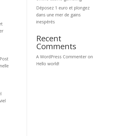
Déposez 1 euro et plongez
dans une mer de gains
inespérés
rt
er
Recent
Comments
A WordPress Commenter
on
 Post
Hello world!
nelle
l
viel