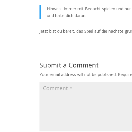
Hinweis: Immer mit Bedacht spielen und nur Ge
und halte dich daran.
Jetzt bist du bereit, das Spiel auf die nächste g
Submit a Comment
Your email address will not be published.
Requir