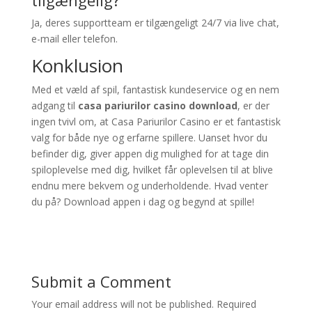
Ja, deres supportteam er tilgængeligt 24/7 via live chat,
e-mail eller telefon.
Konklusion
Med et væld af spil, fantastisk kundeservice og en nem
adgang til
casa pariurilor casino download
, er der
ingen tvivl om, at Casa Pariurilor Casino er et fantastisk
valg for både nye og erfarne spillere. Uanset hvor du
befinder dig, giver appen dig mulighed for at tage din
spiloplevelse med dig, hvilket får oplevelsen til at blive
endnu mere bekvem og underholdende. Hvad venter
du på? Download appen i dag og begynd at spille!
Submit a Comment
Your email address will not be published.
Required