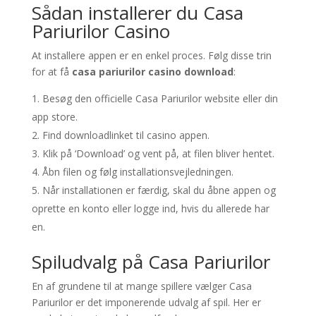
Sådan installerer du Casa
Pariurilor Casino
At installere appen er en enkel proces. Følg disse trin
for at få
casa pariurilor casino download
:
Besøg den officielle Casa Pariurilor website eller din
app store.
Find downloadlinket til casino appen.
Klik på ‘Download’ og vent på, at filen bliver hentet.
Åbn filen og følg installationsvejledningen.
Når installationen er færdig, skal du åbne appen og
oprette en konto eller logge ind, hvis du allerede har
en.
Spiludvalg på Casa Pariurilor
En af grundene til at mange spillere vælger Casa
Pariurilor er det imponerende udvalg af spil. Her er