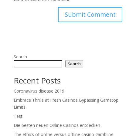
Search
Search
Recent Posts
Coronavirus disease 2019
Embrace Thrills at Fresh Casinos Bypassing Gamstop
Limits
Test
Die besten neuen Online Casinos entdecken
The ethics of online versus offline casino gambling