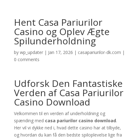
Hent Casa Pariurilor
Casino og Oplev Ægte
Spilunderholdning
by
wp_updater
|
Jan 17, 2026
|
casapariurilor-dk.com
|
0 comments
Udforsk Den Fantastiske
Verden af Casa Pariurilor
Casino Download
Velkommen til en verden af underholdning og
spænding med
casa pariurilor casino download
.
Her vil vi dykke ned i, hvad dette casino har at tilbyde,
og hvordan du kan få den bedste spiloplevelse lige fra