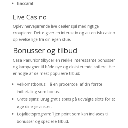
Baccarat
Live Casino
Oplev nervepirrende live dealer spil med rigtige
croupierer. Dette giver en interaktiv og autentisk casino
oplevelse lige fra din egen stue.
Bonusser og tilbud
Casa Pariurilor tilbyder en række interessante bonusser
og kampagner til både nye og eksisterende spillere. Her
er nogle af de mest populære tilbud:
Velkomstbonus: Få en procentdel af din første
indbetaling som bonus.
Gratis spins: Brug gratis spins på udvalgte slots for at
øge dine gevinster.
Lojalitetsprogram: Tjen point som kan indløses til
bonusser og specielle tilbud.