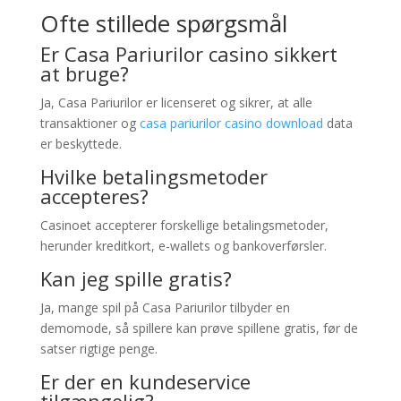
Ofte stillede spørgsmål
Er Casa Pariurilor casino sikkert
at bruge?
Ja, Casa Pariurilor er licenseret og sikrer, at alle
transaktioner og
casa pariurilor casino download
data
er beskyttede.
Hvilke betalingsmetoder
accepteres?
Casinoet accepterer forskellige betalingsmetoder,
herunder kreditkort, e-wallets og bankoverførsler.
Kan jeg spille gratis?
Ja, mange spil på Casa Pariurilor tilbyder en
demomode, så spillere kan prøve spillene gratis, før de
satser rigtige penge.
Er der en kundeservice
tilgængelig?