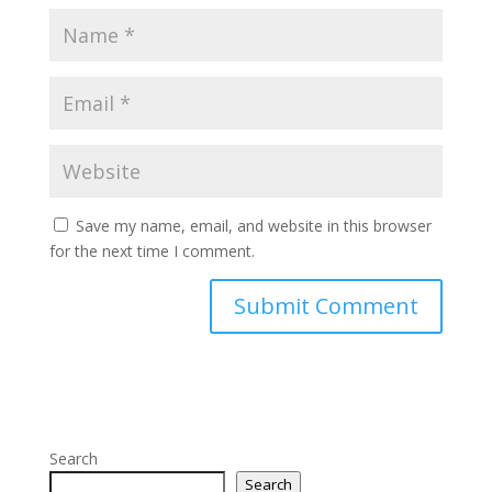
Save my name, email, and website in this browser
for the next time I comment.
Search
Search