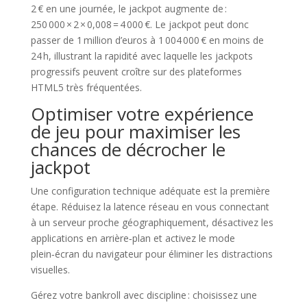
2 € en une journée, le jackpot augmente de :
250 000 × 2 × 0,008 = 4 000 €. Le jackpot peut donc
passer de 1 million d’euros à 1 004 000 € en moins de
24 h, illustrant la rapidité avec laquelle les jackpots
progressifs peuvent croître sur des plateformes
HTML5 très fréquentées.
Optimiser votre expérience
de jeu pour maximiser les
chances de décrocher le
jackpot
Une configuration technique adéquate est la première
étape. Réduisez la latence réseau en vous connectant
à un serveur proche géographiquement, désactivez les
applications en arrière‑plan et activez le mode
plein‑écran du navigateur pour éliminer les distractions
visuelles.
Gérez votre bankroll avec discipline : choisissez une