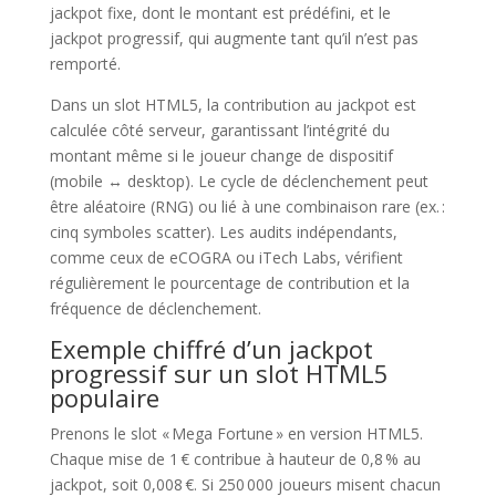
jackpot fixe, dont le montant est prédéfini, et le
jackpot progressif, qui augmente tant qu’il n’est pas
remporté.
Dans un slot HTML5, la contribution au jackpot est
calculée côté serveur, garantissant l’intégrité du
montant même si le joueur change de dispositif
(mobile ↔ desktop). Le cycle de déclenchement peut
être aléatoire (RNG) ou lié à une combinaison rare (ex. :
cinq symboles scatter). Les audits indépendants,
comme ceux de eCOGRA ou iTech Labs, vérifient
régulièrement le pourcentage de contribution et la
fréquence de déclenchement.
Exemple chiffré d’un jackpot
progressif sur un slot HTML5
populaire
Prenons le slot « Mega Fortune » en version HTML5.
Chaque mise de 1 € contribue à hauteur de 0,8 % au
jackpot, soit 0,008 €. Si 250 000 joueurs misent chacun