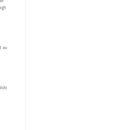
ser
high
t au
ebdo