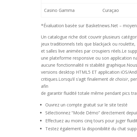
Casino Gamma
Curaçao
*Évaluation basée sur Basketnews.Net – moyenne
Un catalogue riche doit couvrir plusieurs catégor
jeux traditionnels tels que blackjack ou roulette,
et salles live animées par croupiers réels.Le sup
une plateforme responsive ou son application na
aucune fonctionnalité ni stabilité graphique.N
versions desktop HTML5 ET application iOS/Andro
critiques.Lorsqu’il s’agit finalement
de choisir
, pe
afin
de garantir fluidité totale même pendant pics tra
Ouvrez un compte gratuit sur le site testé
Sélectionnez “Mode Démo” directement depuis 
Effectuez au moins cinq tours pour juger fluid
Testez également la disponibilité du chat supp