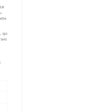
tal
u
cette
, qui
’avis
s