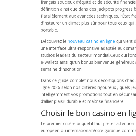
français soucieux d’équité et de sécurité financ
définition ainsi que dans des jackpots progressifs
Parallèlement aux avancées techniques, l’État f
d’instaurer un climat plus sûr pour tous ceux qu
portable.
Découvrez le
nouveau casino en ligne
qui vient 
une interface ultra‑responsive adaptée aux smar
studios leaders du secteur mondial.Ceux qui l’on
e‑wallets ainsi qu’un bonus bienvenue généreux
semaine d’inscription.​
Dans ce guide complet nous décortiquons chaque
ligne 2026 selon nos critères rigoureux , quels j
intelligemment vos promotions tout en sécurisa
d’allier plaisir durable et maîtrise financière.
Choisir le bon casino en li
Le premier critère auquel il faut prêter attention
européen ou international.Votre garantie comm