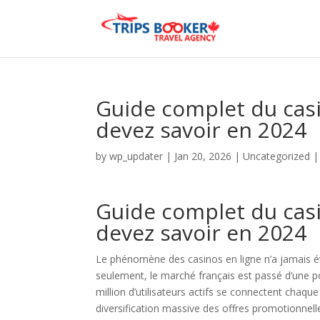
Guide complet du casi
devez savoir en 2024
by
wp_updater
|
Jan 20, 2026
|
Uncategorized
Guide complet du casi
devez savoir en 2024
Le phénomène des casinos en ligne n’a jamais é
seulement, le marché français est passé d’une 
million d’utilisateurs actifs se connectent chaque
diversification massive des offres promotionnell