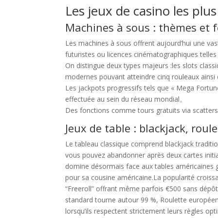
Les jeux de casino les plu
Machines à sous : thèmes et f
Les machines à sous offrent aujourd’hui une v
futuristes ou licences cinématographiques tell
On distingue deux types majeurs :les slots class
modernes pouvant atteindre cinq rouleaux ainsi 
Les jackpots progressifs tels que « Mega Fortu
effectuée au sein du réseau mondial。
Des fonctions comme tours gratuits via scatters
Jeux de table : blackjack, roul
Le tableau classique comprend blackjack traditio
vous pouvez abandonner après deux cartes initi
domine désormais face aux tables américaines g
pour sa cousine américaine.La popularité croiss
“Freeroll” offrant même parfois €500 sans dépô
standard tourne autour 99 %, Roulette européenne
lorsqu’ils respectent strictement leurs règles o