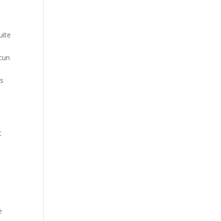
uite
acun
ès
t
e