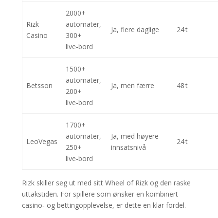
2000+
Rizk
automater,
Ja, flere daglige
24 t
Casino
300+
live‑bord
1500+
automater,
Betsson
Ja, men færre
48 t
200+
live‑bord
1700+
automater,
Ja, med høyere
LeoVegas
24 t
250+
innsatsnivå
live‑bord
Rizk skiller seg ut med sitt Wheel of Rizk og den raske
uttakstiden. For spillere som ønsker en kombinert
casino‑ og bettingopplevelse, er dette en klar fordel.