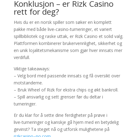
Konklusjon – er Rizk Casino
rett for deg?
Hvis du er en norsk spiller som søker en komplett
pakke med både live‑casino‑turneringer, et variert
spillbibliotek og raske uttak, er Rizk Casino et solid valg.
Plattformen kombinerer brukervennlighet, sikkerhet og
en unik lojalitetsmekanisme som gjør hver innsats mer
verdifull.
Viktige takeaways:
– Velg bord med passende innsats og få oversikt over
motstanderne.
– Bruk Wheel of Rizk for ekstra chips og økt bankroll.
– Spill ansvarlig og sett grenser før du deltar i
turneringer.
Er du klar for å sette dine ferdigheter på prøve i
live‑turneringer og kanskje gå hjem med en betydelig
gevinst? Ta steget nå og utforsk mulighetene på
rizkcasino–no.com
.