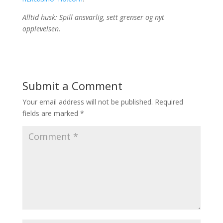
Alltid husk: Spill ansvarlig, sett grenser og nyt
opplevelsen.
Submit a Comment
Your email address will not be published.
Required
fields are marked
*