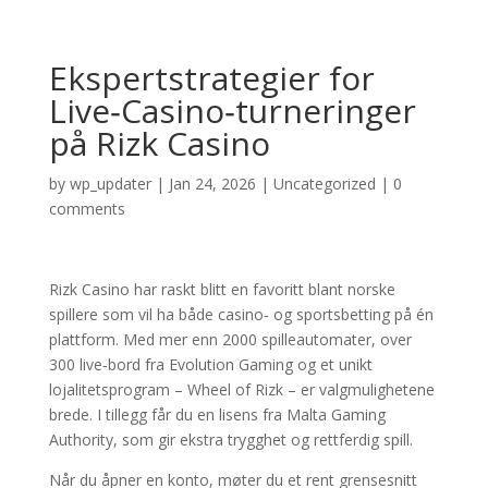
Ekspertstrategier for
Live‑Casino‑turneringer
på Rizk Casino
by
wp_updater
|
Jan 24, 2026
|
Uncategorized
|
0
comments
Rizk Casino har raskt blitt en favoritt blant norske
spillere som vil ha både casino‑ og sportsbetting på én
plattform. Med mer enn 2000 spilleautomater, over
300 live‑bord fra Evolution Gaming og et unikt
lojalitetsprogram – Wheel of Rizk – er valgmulighetene
brede. I tillegg får du en lisens fra Malta Gaming
Authority, som gir ekstra trygghet og rettferdig spill.
Når du åpner en konto, møter du et rent grensesnitt