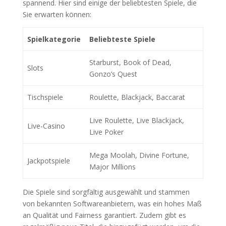
spannend. Hier sind einige der beliebtesten Spiele, die
Sie erwarten können:
Spielkategorie
Beliebteste Spiele
Starburst, Book of Dead,
Slots
Gonzo’s Quest
Tischspiele
Roulette, Blackjack, Baccarat
Live Roulette, Live Blackjack,
Live-Casino
Live Poker
Mega Moolah, Divine Fortune,
Jackpotspiele
Major Millions
Die Spiele sind sorgfältig ausgewählt und stammen
von bekannten Softwareanbietern, was ein hohes Maß
an Qualität und Fairness garantiert. Zudem gibt es