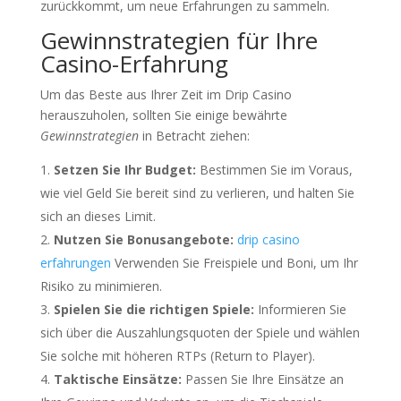
zurückkommt, um neue Erfahrungen zu sammeln.
Gewinnstrategien für Ihre
Casino-Erfahrung
Um das Beste aus Ihrer Zeit im Drip Casino
herauszuholen, sollten Sie einige bewährte
Gewinnstrategien
in Betracht ziehen:
Setzen Sie Ihr Budget:
Bestimmen Sie im Voraus,
wie viel Geld Sie bereit sind zu verlieren, und halten Sie
sich an dieses Limit.
Nutzen Sie Bonusangebote:
drip casino
erfahrungen
Verwenden Sie Freispiele und Boni, um Ihr
Risiko zu minimieren.
Spielen Sie die richtigen Spiele:
Informieren Sie
sich über die Auszahlungsquoten der Spiele und wählen
Sie solche mit höheren RTPs (Return to Player).
Taktische Einsätze:
Passen Sie Ihre Einsätze an