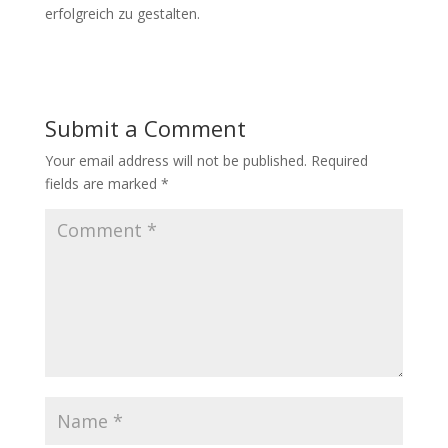
erfolgreich zu gestalten.
Submit a Comment
Your email address will not be published.
Required
fields are marked
*