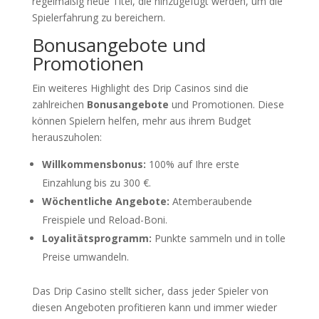
regelmäßig neue Titel, die hinzugefügt werden, um die
Spielerfahrung zu bereichern.
Bonusangebote und
Promotionen
Ein weiteres Highlight des Drip Casinos sind die
zahlreichen
Bonusangebote
und Promotionen. Diese
können Spielern helfen, mehr aus ihrem Budget
herauszuholen:
Willkommensbonus:
100% auf Ihre erste
Einzahlung bis zu 300 €.
Wöchentliche Angebote:
Atemberaubende
Freispiele und Reload-Boni.
Loyalitätsprogramm:
Punkte sammeln und in tolle
Preise umwandeln.
Das Drip Casino stellt sicher, dass jeder Spieler von
diesen Angeboten profitieren kann und immer wieder