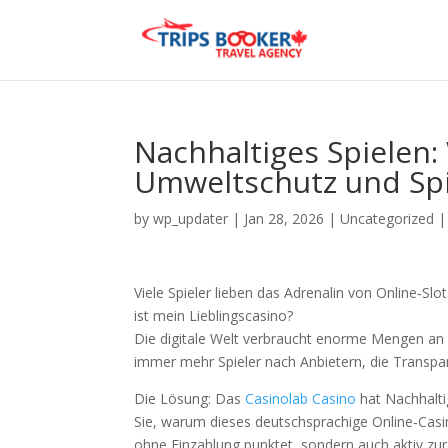
Nachhaltiges Spielen:
Umweltschutz und Spi
by
wp_updater
|
Jan 28, 2026
|
Uncategorized
Viele Spieler lieben das Adrenalin von Online‑Sl
ist mein Lieblingscasino?
Die digitale Welt verbraucht enorme Mengen an 
immer mehr Spieler nach Anbietern, die Transpa
Die Lösung: Das
Casinolab Casino
hat Nachhalti
Sie, warum dieses deutschsprachige Online‑Ca
ohne Einzahlung punktet, sondern auch aktiv zu