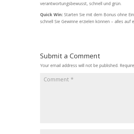
verantwortungsbewusst, schnell und grün.
Quick Win:
Starten Sie mit dem Bonus ohne Einz
schnell Sie Gewinne erzielen können – alles auf e
Submit a Comment
Your email address will not be published.
Requir