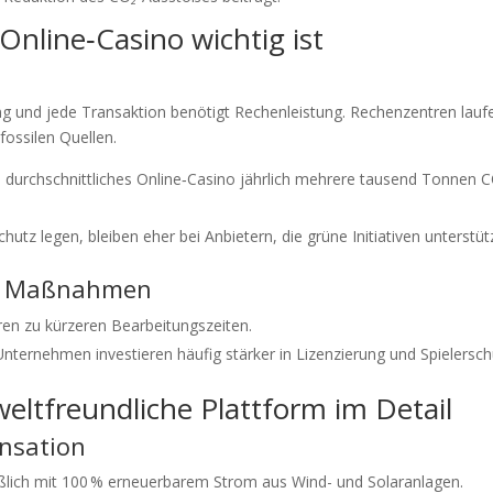
nline‑Casino wichtig ist
ung und jede Transaktion benötigt Rechenleistung. Rechenzentren lauf
ossilen Quellen.
 durchschnittliches Online‑Casino jährlich mehrere tausend Tonnen 
utz legen, bleiben eher bei Anbietern, die grüne Initiativen unterstüt
nen Maßnahmen
hren zu kürzeren Bearbeitungszeiten.
nternehmen investieren häufig stärker in Lizenzierung und Spielersch
eltfreundliche Plattform im Detail
nsation
ießlich mit 100 % erneuerbarem Strom aus Wind- und Solaranlagen.