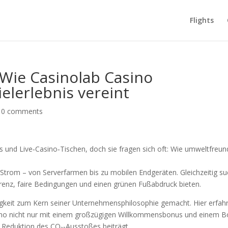
Flights
 Wie Casinolab Casino
elerlebnis vereint
|
0 comments
ots und Live‑Casino‑Tischen, doch sie fragen sich oft: Wie umweltfreun
Strom – von Serverfarmen bis zu mobilen Endgeräten. Gleichzeitig s
renz, faire Bedingungen und einen grünen Fußabdruck bieten.
gkeit zum Kern seiner Unternehmensphilosophie gemacht. Hier erfah
sino nicht nur mit einem großzügigen Willkommensbonus und einem 
r Reduktion des CO₂‑Ausstoßes beiträgt.