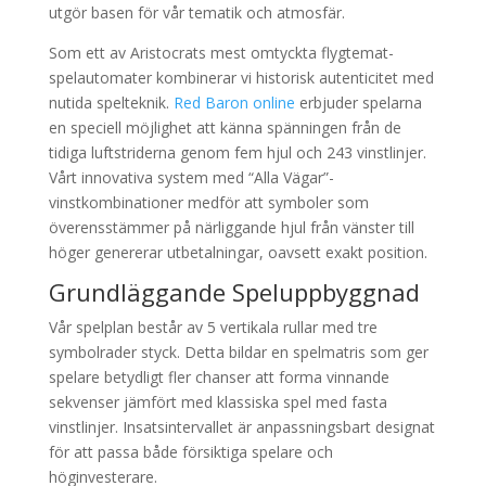
utgör basen för vår tematik och atmosfär.
Som ett av Aristocrats mest omtyckta flygtemat-
spelautomater kombinerar vi historisk autenticitet med
nutida spelteknik.
Red Baron online
erbjuder spelarna
en speciell möjlighet att känna spänningen från de
tidiga luftstriderna genom fem hjul och 243 vinstlinjer.
Vårt innovativa system med “Alla Vägar”-
vinstkombinationer medför att symboler som
överensstämmer på närliggande hjul från vänster till
höger genererar utbetalningar, oavsett exakt position.
Grundläggande Speluppbyggnad
Vår spelplan består av 5 vertikala rullar med tre
symbolrader styck. Detta bildar en spelmatris som ger
spelare betydligt fler chanser att forma vinnande
sekvenser jämfört med klassiska spel med fasta
vinstlinjer. Insatsintervallet är anpassningsbart designat
för att passa både försiktiga spelare och
höginvesterare.