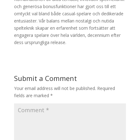
och generösa bonusfunktioner har gjort oss till ett
omtyckt val bland både casual-spelare och dedikerade
entusiaster. Vår balans mellan nostalgi och nutida
spelteknik skapar en erfarenhet som fortsätter att
engagera spelare över hela världen, decennium efter
dess ursprungliga release.
Submit a Comment
Your email address will not be published.
Required
fields are marked
*