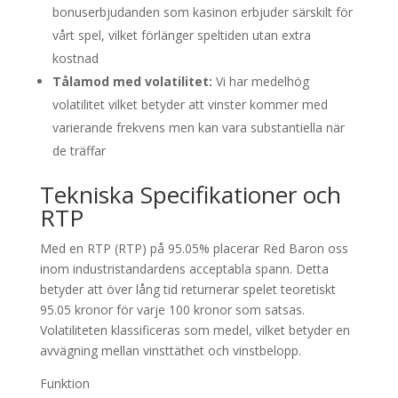
bonuserbjudanden som kasinon erbjuder särskilt för
vårt spel, vilket förlänger speltiden utan extra
kostnad
Tålamod med volatilitet:
Vi har medelhög
volatilitet vilket betyder att vinster kommer med
varierande frekvens men kan vara substantiella när
de träffar
Tekniska Specifikationer och
RTP
Med en RTP (RTP) på 95.05% placerar Red Baron oss
inom industristandardens acceptabla spann. Detta
betyder att över lång tid returnerar spelet teoretiskt
95.05 kronor för varje 100 kronor som satsas.
Volatiliteten klassificeras som medel, vilket betyder en
avvägning mellan vinsttäthet och vinstbelopp.
Funktion