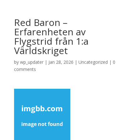
Red Baron –
Erfarenheten av
Flygstrid från 1:a
Världskriget
by
wp_updater
|
Jan 28, 2026
|
Uncategorized
|
0
comments