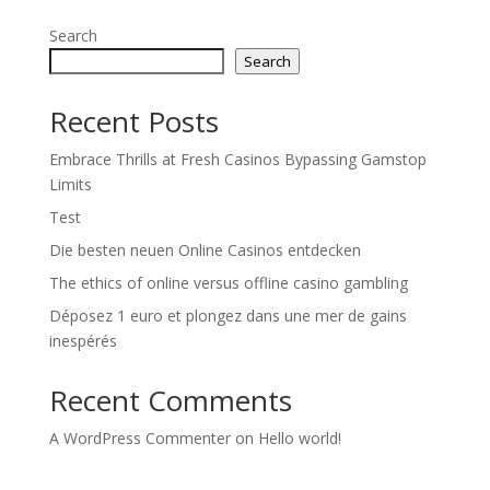
Search
Search
Recent Posts
Embrace Thrills at Fresh Casinos Bypassing Gamstop
Limits
Test
Die besten neuen Online Casinos entdecken
The ethics of online versus offline casino gambling
Déposez 1 euro et plongez dans une mer de gains
inespérés
Recent Comments
A WordPress Commenter
on
Hello world!