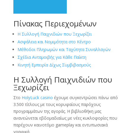
Πίνακας Περιεχομένων
Η Συλλογή Παιχνιδιών που Ξεχωρίζει
Ασφάλεια και Νομιμότητα στο Κέντρο
Μέθοδοι Πληρωμών και Ταχύτητα Συναλλαγών
Σχέδια Ανταμοιβής για Κάθε Παίκτη
Κινητή Εμπειρία Δίχως Συμβιβασμούς
Η Συλλογή Παιχνιδιών που
Ξεχωρίζει
Στο
HolyLuck casino
έχουμε συγκεντρώσει πάνω από
3.500 τίτλους με τους κορυφαίους παρόχους
προγραμμάτων της αγοράς. Η βιβλιοθήκη μας
ανανεώνεται εβδομαδιαίως με νέες κυκλοφορίες που
παρέχουν καινοτόμο gameplay και εντυπωσιακά
γραφικά.