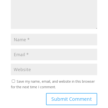
Save my name, email, and website in this browser
for the next time I comment.