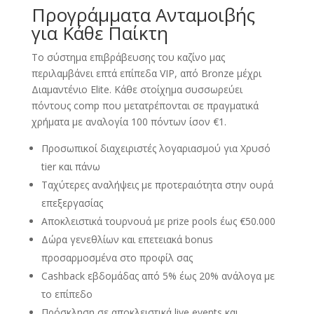
Προγράμματα Ανταμοιβής
για Κάθε Παίκτη
Το σύστημα επιβράβευσης του καζίνο μας
περιλαμβάνει επτά επίπεδα VIP, από Bronze μέχρι
Διαμαντένιο Elite. Κάθε στοίχημα συσσωρεύει
πόντους comp που μετατρέπονται σε πραγματικά
χρήματα με αναλογία 100 πόντων ίσον €1.
Προσωπικοί διαχειριστές λογαριασμού για Χρυσό
tier και πάνω
Ταχύτερες αναλήψεις με προτεραιότητα στην ουρά
επεξεργασίας
Αποκλειστικά τουρνουά με prize pools έως €50.000
Δώρα γενεθλίων και επετειακά bonus
προσαρμοσμένα στο προφίλ σας
Cashback εβδομάδας από 5% έως 20% ανάλογα με
το επίπεδο
Πρόσκληση σε αποκλειστικά live events και