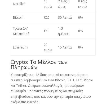
10
2 έως 6
0 τοις
Neteller
ευρώ
ώρες
εκατό
Bitcoin
€20
30 λεπτά
0%
Τραπεζική
1-3
€50
0%
Μεταφορά
ημέρες
20
Ethereum
15 λεπτά
0%
ευρώ
Crypto: Το Μέλλον των
Πληρωμών
Υποστηρίζουμε 12 διαφορετικά κρυπτονομίσματα
συμπεριλαμβανομένων των Bitcoin, ETH, LTC, Ripple
και Tether. Οι κρυπτοσυναλλαγές προσφέρουν
ανωνυμία, μηδενικές προμήθειες και στιγμιαίες
επιβεβαιώσεις που κάνουν την εμπειρία παιχνιδιού
ακόμα πιο εύκολη.