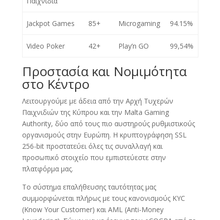
Παιχνίδια
Jackpot Games
85+
Microgaming
94.15%
Video Poker
42+
Play’n GO
99,54%
Προστασία και Νομιμότητα
στο Κέντρο
Λειτουργούμε με άδεια από την Αρχή Τυχερών
Παιχνιδιών της Κύπρου και την Malta Gaming
Authority, δύο από τους πιο αυστηρούς ρυθμιστικούς
οργανισμούς στην Ευρώπη. Η κρυπτογράφηση SSL
256-bit προστατεύει όλες τις συναλλαγή και
προσωπικό στοιχείο που εμπιστεύεστε στην
πλατφόρμα μας.
Το σύστημα επαλήθευσης ταυτότητας μας
συμμορφώνεται πλήρως με τους κανονισμούς KYC
(Know Your Customer) και AML (Anti-Money