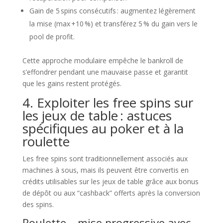
Gain de 5 spins consécutifs : augmentez légèrement
la mise (max +10 %) et transférez 5 % du gain vers le
pool de profit.
Cette approche modulaire empêche le bankroll de
s’effondrer pendant une mauvaise passe et garantit
que les gains restent protégés.
4. Exploiter les free spins sur
les jeux de table : astuces
spécifiques au poker et à la
roulette
Les free spins sont traditionnellement associés aux
machines à sous, mais ils peuvent être convertis en
crédits utilisables sur les jeux de table grâce aux bonus
de dépôt ou aux “cashback” offerts après la conversion
des spins.
Roulette – mise progressive avec