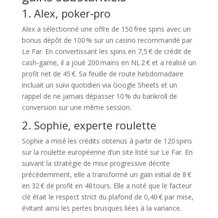
1. Alex, poker‑pro
Alex a sélectionné une offre de 150 free spins avec un
bonus dépôt de 100 % sur un casino recommandé par
Le Far. En convertissant les spins en 7,5 € de crédit de
cash‑game, il a joué 200 mains en NL 2 € et a réalisé un
profit net de 45 €. Sa feuille de route hebdomadaire
incluait un suivi quotidien via Google Sheets et un
rappel de ne jamais dépasser 10 % du bankroll de
conversion sur une même session.
2. Sophie, experte roulette
Sophie a misé les crédits obtenus à partir de 120 spins
sur la roulette européenne d’un site listé sur Le Far. En
suivant la stratégie de mise progressive décrite
précédemment, elle a transformé un gain initial de 8 €
en 32 € de profit en 48 tours. Elle a noté que le facteur
clé était le respect strict du plafond de 0,40 € par mise,
évitant ainsi les pertes brusques liées à la variance.