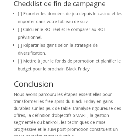
Checklist de fin de campagne
[ ] Exporter les données de jeu depuis le casino et les
importer dans votre tableau de suivi.
[ ] Calculer le ROI réel et le comparer au ROI
prévisionnel.
[ ] Répartir les gains selon la stratégie de
diversification.
[ ] Mettre à jour le fonds de promotion et planifier le
budget pour le prochain Black Friday.
Conclusion
Nous avons parcouru les étapes essentielles pour
transformer les free spins du Black Friday en gains
durables sur les jeux de table. L’analyse rigoureuse des
offres, la définition d’objectifs SMART, la gestion
segmentée du bankroll, les techniques de mise
progressive et le suivi post‑promotion constituent un