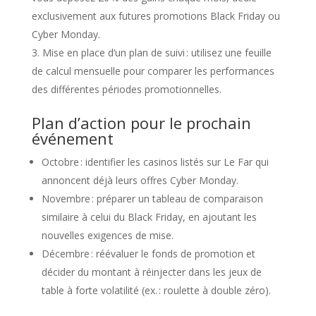
exclusivement aux futures promotions Black Friday ou
Cyber Monday.
Mise en place d’un plan de suivi : utilisez une feuille
de calcul mensuelle pour comparer les performances
des différentes périodes promotionnelles.
Plan d’action pour le prochain
événement
Octobre : identifier les casinos listés sur Le Far qui
annoncent déjà leurs offres Cyber Monday.
Novembre : préparer un tableau de comparaison
similaire à celui du Black Friday, en ajoutant les
nouvelles exigences de mise.
Décembre : réévaluer le fonds de promotion et
décider du montant à réinjecter dans les jeux de
table à forte volatilité (ex. : roulette à double zéro).