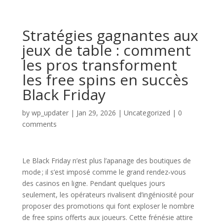
Stratégies gagnantes aux
jeux de table : comment
les pros transforment
les free spins en succès
Black Friday
by
wp_updater
|
Jan 29, 2026
|
Uncategorized
|
0
comments
Le Black Friday n’est plus l’apanage des boutiques de
mode ; il s’est imposé comme le grand rendez‑vous
des casinos en ligne. Pendant quelques jours
seulement, les opérateurs rivalisent d’ingéniosité pour
proposer des promotions qui font exploser le nombre
de free spins offerts aux joueurs. Cette frénésie attire