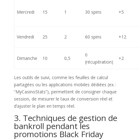
Mercredi
15
1
30 spins
+5
Vendredi
25
2
60 spins
+12
0
Dimanche
10
0,5
+2
(récupération)
Les outils de suivi, comme les feuilles de calcul
partagées ou les applications mobiles dédiées (ex. :
“MyCasinoStats”), permettent de consigner chaque
session, de mesurer le taux de conversion réel et
d’ajuster le plan en temps réel.
3. Techniques de gestion de
bankroll pendant les
promotions Black Friday