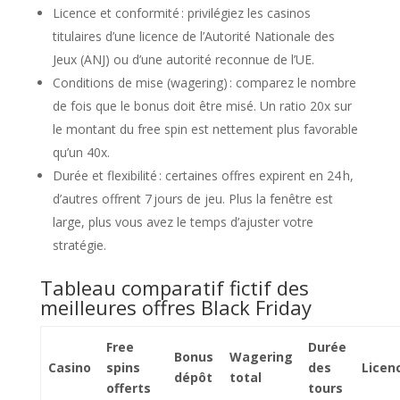
Licence et conformité : privilégiez les casinos
titulaires d’une licence de l’Autorité Nationale des
Jeux (ANJ) ou d’une autorité reconnue de l’UE.
Conditions de mise (wagering) : comparez le nombre
de fois que le bonus doit être misé. Un ratio 20x sur
le montant du free spin est nettement plus favorable
qu’un 40x.
Durée et flexibilité : certaines offres expirent en 24 h,
d’autres offrent 7 jours de jeu. Plus la fenêtre est
large, plus vous avez le temps d’ajuster votre
stratégie.
Tableau comparatif fictif des
meilleures offres Black Friday
Free
Durée
Bonus
Wagering
Casino
spins
des
Licen
dépôt
total
offerts
tours