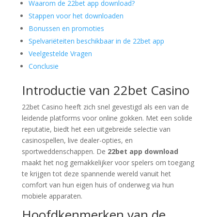
Waarom de 22bet app download?
Stappen voor het downloaden
Bonussen en promoties
Spelvariëteiten beschikbaar in de 22bet app
Veelgestelde Vragen
Conclusie
Introductie van 22bet Casino
22bet Casino heeft zich snel gevestigd als een van de
leidende platforms voor online gokken. Met een solide
reputatie, biedt het een uitgebreide selectie van
casinospellen, live dealer-opties, en
sportweddenschappen. De
22bet app download
maakt het nog gemakkelijker voor spelers om toegang
te krijgen tot deze spannende wereld vanuit het
comfort van hun eigen huis of onderweg via hun
mobiele apparaten.
Hoofdkenmerken van de