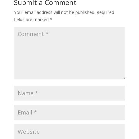
Submit a Comment
Your email address will not be published.
Required
fields are marked
*