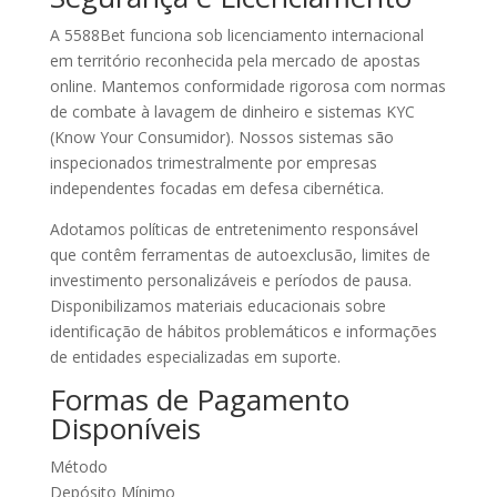
A 5588Bet funciona sob licenciamento internacional
em território reconhecida pela mercado de apostas
online. Mantemos conformidade rigorosa com normas
de combate à lavagem de dinheiro e sistemas KYC
(Know Your Consumidor). Nossos sistemas são
inspecionados trimestralmente por empresas
independentes focadas em defesa cibernética.
Adotamos políticas de entretenimento responsável
que contêm ferramentas de autoexclusão, limites de
investimento personalizáveis e períodos de pausa.
Disponibilizamos materiais educacionais sobre
identificação de hábitos problemáticos e informações
de entidades especializadas em suporte.
Formas de Pagamento
Disponíveis
Método
Depósito Mínimo