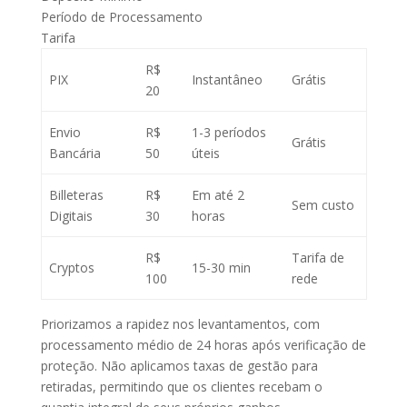
Período de Processamento
Tarifa
R$
PIX
Instantâneo
Grátis
20
Envio
R$
1-3 períodos
Grátis
Bancária
50
úteis
Billeteras
R$
Em até 2
Sem custo
Digitais
30
horas
R$
Tarifa de
Cryptos
15-30 min
100
rede
Priorizamos a rapidez nos levantamentos, com
processamento médio de 24 horas após verificação de
proteção. Não aplicamos taxas de gestão para
retiradas, permitindo que os clientes recebam o