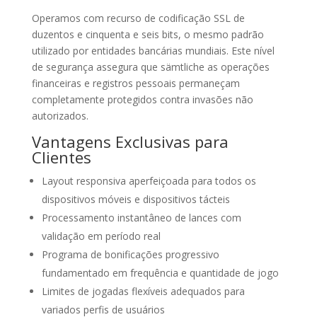
Operamos com recurso de codificação SSL de
duzentos e cinquenta e seis bits, o mesmo padrão
utilizado por entidades bancárias mundiais. Este nível
de segurança assegura que sämtliche as operações
financeiras e registros pessoais permaneçam
completamente protegidos contra invasões não
autorizados.
Vantagens Exclusivas para
Clientes
Layout responsiva aperfeiçoada para todos os
dispositivos móveis e dispositivos tácteis
Processamento instantâneo de lances com
validação em período real
Programa de bonificações progressivo
fundamentado em frequência e quantidade de jogo
Limites de jogadas flexíveis adequados para
variados perfis de usuários