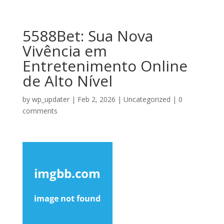
5588Bet: Sua Nova
Vivência em
Entretenimento Online
de Alto Nível
by
wp_updater
|
Feb 2, 2026
|
Uncategorized
|
0
comments