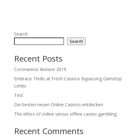
Search
Search
Recent Posts
Coronavirus disease 2019
Embrace Thrills at Fresh Casinos Bypassing Gamstop
Limits
Test
Die besten neuen Online Casinos entdecken
The ethics of online versus offline casino gambling
Recent Comments