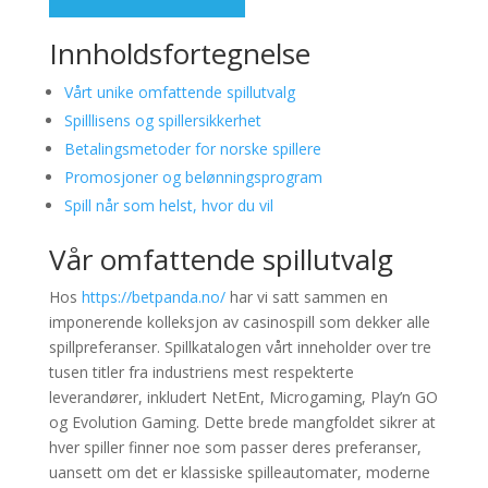
Innholdsfortegnelse
Vårt unike omfattende spillutvalg
Spilllisens og spillersikkerhet
Betalingsmetoder for norske spillere
Promosjoner og belønningsprogram
Spill når som helst, hvor du vil
Vår omfattende spillutvalg
Hos
https://betpanda.no/
har vi satt sammen en
imponerende kolleksjon av casinospill som dekker alle
spillpreferanser. Spillkatalogen vårt inneholder over tre
tusen titler fra industriens mest respekterte
leverandører, inkludert NetEnt, Microgaming, Play’n GO
og Evolution Gaming. Dette brede mangfoldet sikrer at
hver spiller finner noe som passer deres preferanser,
uansett om det er klassiske spilleautomater, moderne