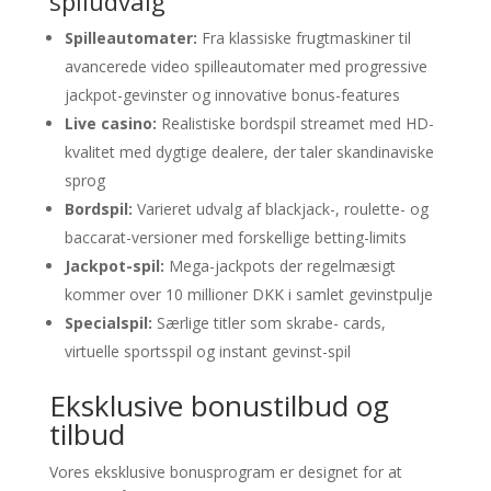
spiludvalg
Spilleautomater:
Fra klassiske frugtmaskiner til
avancerede video spilleautomater med progressive
jackpot-gevinster og innovative bonus-features
Live casino:
Realistiske bordspil streamet med HD-
kvalitet med dygtige dealere, der taler skandinaviske
sprog
Bordspil:
Varieret udvalg af blackjack-, roulette- og
baccarat-versioner med forskellige betting-limits
Jackpot-spil:
Mega-jackpots der regelmæsigt
kommer over 10 millioner DKK i samlet gevinstpulje
Specialspil:
Særlige titler som skrabe- cards,
virtuelle sportsspil og instant gevinst-spil
Eksklusive bonustilbud og
tilbud
Vores eksklusive bonusprogram er designet for at