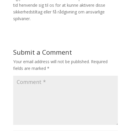
tid henvende sig til os for at kunne aktivere disse
sikkerhedstiltag eller få rådgivning om ansvarlige
spilvaner.
Submit a Comment
Your email address will not be published.
Required
fields are marked
*