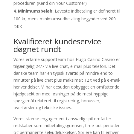
proceduren (Kend din Your Customer)
Minimumsbeløb:
Laveste indbetaling er defineret til
100 kr, mens minimumsudbetaling begynder ved 200
DKK
Kvalificeret kundeservice
døgnet rundt
Vores erfarne supportteam hos Hugo Casino Casino er
tilgængelig 24/7 via live chat, e-mail plus telefon. Det
danske team har en typisk svartid på mindre end to
minutter på live chat plus maksimalt 12 t ved på e-mail-
henvendelser. Vi har desuden opbygget en omfattende
hjælpesektion med løsninger på de mest hyppige
spørgsmål relateret til registrering, bonusser,
overførsler og tekniske issues.
Vores stærke engagement i ansvarlig spil omfatter
redskaber som indbetalingsgrænser, time-out-perioder
og permanente selvudelukkelser. Spillere kan til enhver