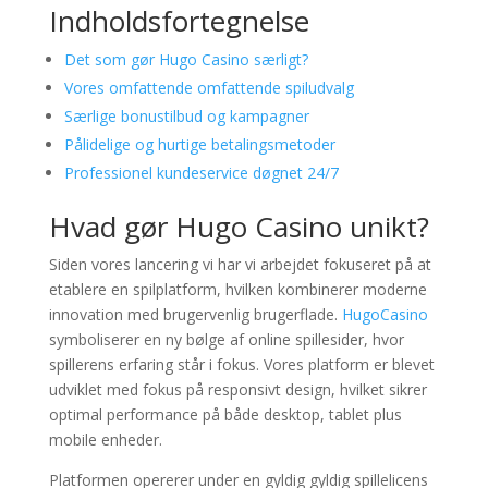
Indholdsfortegnelse
Det som gør Hugo Casino særligt?
Vores omfattende omfattende spiludvalg
Særlige bonustilbud og kampagner
Pålidelige og hurtige betalingsmetoder
Professionel kundeservice døgnet 24/7
Hvad gør Hugo Casino unikt?
Siden vores lancering vi har vi arbejdet fokuseret på at
etablere en spilplatform, hvilken kombinerer moderne
innovation med brugervenlig brugerflade.
HugoCasino
symboliserer en ny bølge af online spillesider, hvor
spillerens erfaring står i fokus. Vores platform er blevet
udviklet med fokus på responsivt design, hvilket sikrer
optimal performance på både desktop, tablet plus
mobile enheder.
Platformen opererer under en gyldig gyldig spillelicens