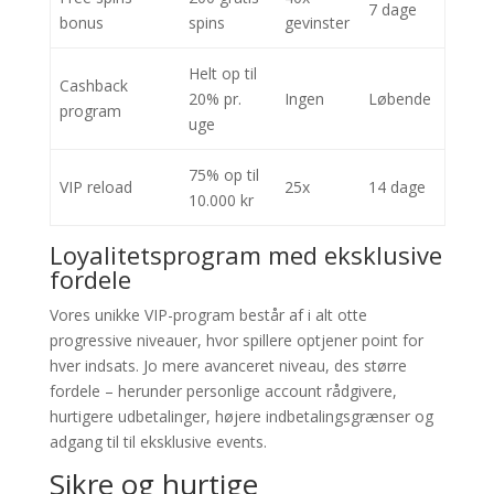
7 dage
bonus
spins
gevinster
Helt op til
Cashback
20% pr.
Ingen
Løbende
program
uge
75% op til
VIP reload
25x
14 dage
10.000 kr
Loyalitetsprogram med eksklusive
fordele
Vores unikke VIP-program består af i alt otte
progressive niveauer, hvor spillere optjener point for
hver indsats. Jo mere avanceret niveau, des større
fordele – herunder personlige account rådgivere,
hurtigere udbetalinger, højere indbetalingsgrænser og
adgang til til eksklusive events.
Sikre og hurtige