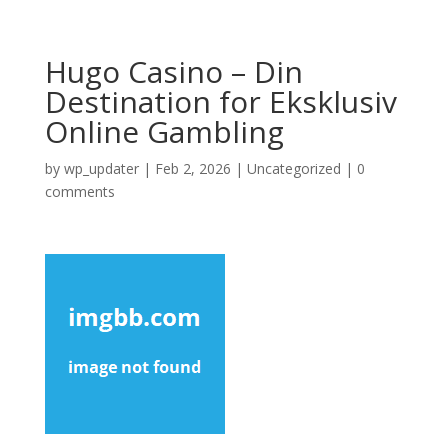
Hugo Casino – Din
Destination for Eksklusiv
Online Gambling
by
wp_updater
|
Feb 2, 2026
|
Uncategorized
|
0
comments