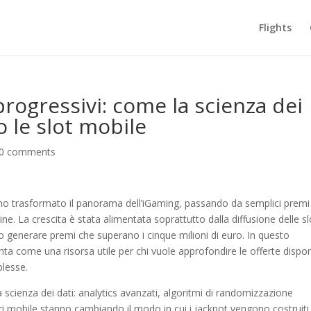
Flights
 progressivi: come la scienza dei
o le slot mobile
0 comments
anno trasformato il panorama dell’iGaming, passando da semplici premi 
line. La crescita è stata alimentata soprattutto dalla diffusione delle sl
generare premi che superano i cinque milioni di euro. In questo
nta come una risorsa utile per chi vuole approfondire le offerte disponi
lesse.
la scienza dei dati: analytics avanzati, algoritmi di randomizzazione
ori mobile stanno cambiando il modo in cui i jackpot vengono costruiti