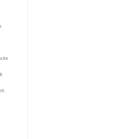
s
ncite
di
rti