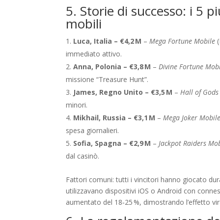
5. Storie di successo: i 5 p
mobili
Luca, Italia – €4,2 M
–
Mega Fortune Mobile
(
immediato attivo.
Anna, Polonia – €3,8 M
–
Divine Fortune Mob
missione “Treasure Hunt”.
James, Regno Unito – €3,5 M
–
Hall of Gods
minori.
Mikhail, Russia – €3,1 M
–
Mega Joker Mobil
spesa giornalieri.
Sofia, Spagna – €2,9 M
–
Jackpot Raiders Mob
dal casinò.
Fattori comuni: tutti i vincitori hanno giocato d
utilizzavano dispositivi iOS o Android con connes
aumentato del 18‑25 %, dimostrando l’effetto vir