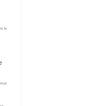
re la
e
senza