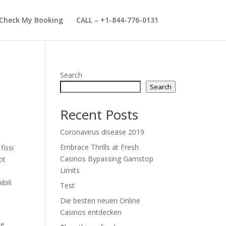
Check My Booking
CALL – +1-844-776-0131
Search
Search
Recent Posts
Coronavirus disease 2019
Embrace Thrills at Fresh
fissi
Casinos Bypassing Gamstop
ot
Limits
bili
Test
Die besten neuen Online
Casinos entdecken
 e