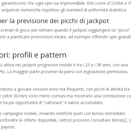
 garantiscono che ogni spin sia imprevedibile. Enti come eCOGRA e i
 sequenze numeriche rispettino gli standard di uniformità statistica.
r la previsione dei picchi di jackpot
scenari di gioco per stimare quando il jackpot raggiungerà un “picco” 
asinò a pianificare promozioni mirate, ad esempio offrendo spin gratuit
ori: profili e pattern
ù attiva nei jackpot progressivi mobile è tra i 25 e i 38 anni, con una
7 %). La maggior parte proviene da paesi con legislazione permissiva,
ndono a giocare sessioni brevi ma frequenti, con picchi di attività tra 
nghe (oltre 30 min) sono meno comuni ma mostrano una correlazione c
e ha più opportunità di “catturare” il valore accumulato.
re le campagne mobile, inviando notifiche push con bonus immediato
ofondire le offerte disponibili, i lettori possono consultare Moreq2, 
i payout.