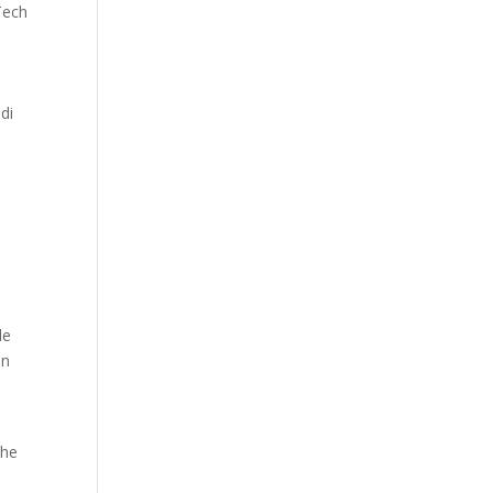
Tech
di
i
le
on
che