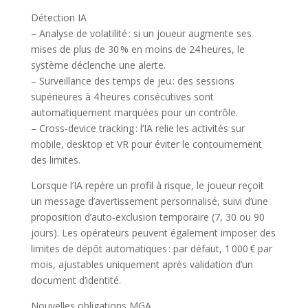
Détection IA
– Analyse de volatilité : si un joueur augmente ses
mises de plus de 30 % en moins de 24 heures, le
système déclenche une alerte.
– Surveillance des temps de jeu : des sessions
supérieures à 4 heures consécutives sont
automatiquement marquées pour un contrôle.
– Cross‑device tracking : l’IA relie les activités sur
mobile, desktop et VR pour éviter le contournement
des limites.
Lorsque l’IA repère un profil à risque, le joueur reçoit
un message d’avertissement personnalisé, suivi d’une
proposition d’auto‑exclusion temporaire (7, 30 ou 90
jours). Les opérateurs peuvent également imposer des
limites de dépôt automatiques : par défaut, 1 000 € par
mois, ajustables uniquement après validation d’un
document d’identité.
Nouvelles obligations MGA