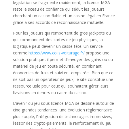
législation se fragmente rapidement, la licence MGA
reste le sceau de confiance qui séduit les joueurs
cherchant un casino fiable et un casino légal en France
grâce à ses accords de reconnaissance mutuelle.
Pour les joueurs qui remportent de gros jackpots ou
qui commandent des cartes de jeu physiques, la
logistique peut devenir un casse‑tête. Un service
comme
https://www.colis-voiturage.fr/
propose une
solution pratique : il permet d’envoyer des gains ou du
matériel de jeu en toute sécurité, en combinant
économies de frais et suivi en temps réel. Bien que ce
ne soit pas un opérateur de jeux, le site constitue une
ressource utile pour ceux qui souhaitent gérer leurs
livraisons en dehors du cadre du casino.
L’avenir du jeu sous licence MGA se dessine autour de
cinq grandes tendances : une évolution réglementaire
plus souple, l’intégration de technologies immersives,
l’essor des crypto‑paiements, le renforcement du jeu