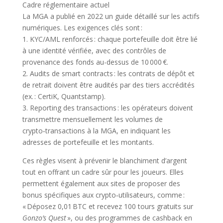
Cadre réglementaire actuel
La MGA a publié en 2022 un guide détaillé sur les actifs
numériques. Les exigences clés sont :
1. KYC/AML renforcés : chaque portefeuille doit être lié
à une identité vérifiée, avec des contrôles de
provenance des fonds au-dessus de 10 000 €.
2. Audits de smart contracts : les contrats de dépôt et
de retrait doivent être audités par des tiers accrédités
(ex. : CertiK, Quantstamp).
3. Reporting des transactions : les opérateurs doivent
transmettre mensuellement les volumes de
crypto‑transactions à la MGA, en indiquant les
adresses de portefeuille et les montants.
Ces règles visent à prévenir le blanchiment d’argent
tout en offrant un cadre sûr pour les joueurs. Elles
permettent également aux sites de proposer des
bonus spécifiques aux crypto‑utilisateurs, comme :
« Déposez 0,01 BTC et recevez 100 tours gratuits sur
Gonzo’s Quest
», ou des programmes de cashback en