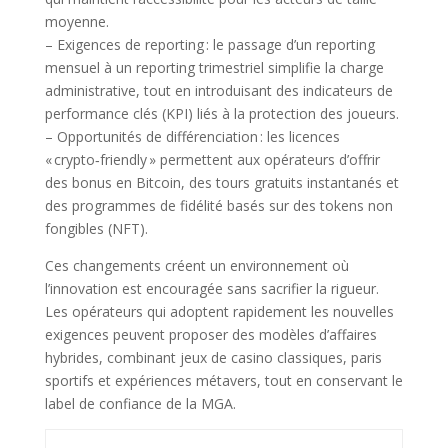
moyenne.
– Exigences de reporting : le passage d’un reporting
mensuel à un reporting trimestriel simplifie la charge
administrative, tout en introduisant des indicateurs de
performance clés (KPI) liés à la protection des joueurs.
– Opportunités de différenciation : les licences
« crypto‑friendly » permettent aux opérateurs d’offrir
des bonus en Bitcoin, des tours gratuits instantanés et
des programmes de fidélité basés sur des tokens non
fongibles (NFT).
Ces changements créent un environnement où
l’innovation est encouragée sans sacrifier la rigueur.
Les opérateurs qui adoptent rapidement les nouvelles
exigences peuvent proposer des modèles d’affaires
hybrides, combinant jeux de casino classiques, paris
sportifs et expériences métavers, tout en conservant le
label de confiance de la MGA.