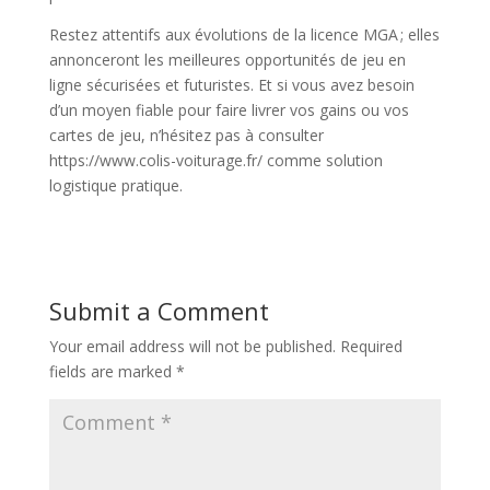
Restez attentifs aux évolutions de la licence MGA ; elles
annonceront les meilleures opportunités de jeu en
ligne sécurisées et futuristes. Et si vous avez besoin
d’un moyen fiable pour faire livrer vos gains ou vos
cartes de jeu, n’hésitez pas à consulter
https://www.colis-voiturage.fr/ comme solution
logistique pratique.
Submit a Comment
Your email address will not be published.
Required
fields are marked
*