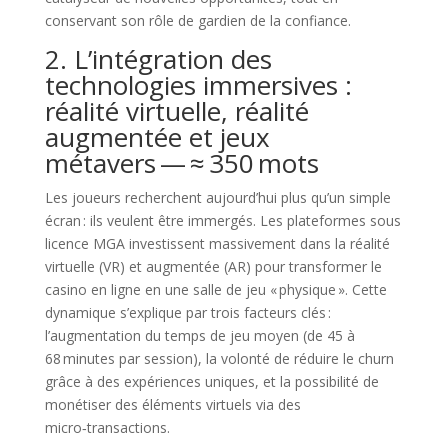
conservant son rôle de gardien de la confiance.
2. L’intégration des
technologies immersives :
réalité virtuelle, réalité
augmentée et jeux
métavers — ≈ 350 mots
Les joueurs recherchent aujourd’hui plus qu’un simple
écran : ils veulent être immergés. Les plateformes sous
licence MGA investissent massivement dans la réalité
virtuelle (VR) et augmentée (AR) pour transformer le
casino en ligne en une salle de jeu « physique ». Cette
dynamique s’explique par trois facteurs clés :
l’augmentation du temps de jeu moyen (de 45 à
68 minutes par session), la volonté de réduire le churn
grâce à des expériences uniques, et la possibilité de
monétiser des éléments virtuels via des
micro‑transactions.