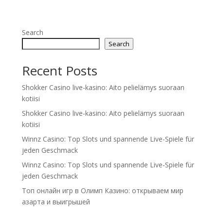
Search
Search
Recent Posts
Shokker Casino live-kasino: Aito pelielämys suoraan
kotiisi
Shokker Casino live-kasino: Aito pelielämys suoraan
kotiisi
Winnz Casino: Top Slots und spannende Live-Spiele für
jeden Geschmack
Winnz Casino: Top Slots und spannende Live-Spiele für
jeden Geschmack
Топ онлайн игр в Олимп Казино: открываем мир
азарта и выигрышей