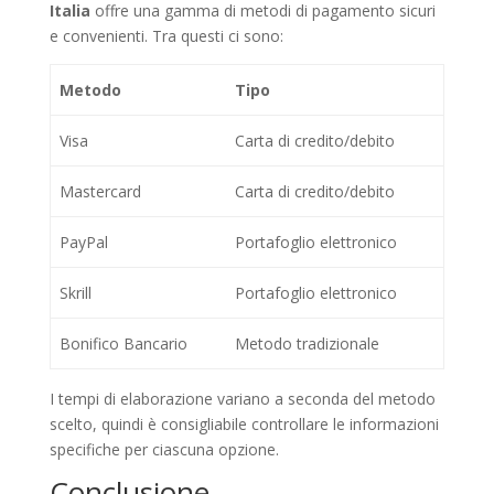
Italia
offre una gamma di metodi di pagamento sicuri
e convenienti. Tra questi ci sono:
Metodo
Tipo
Visa
Carta di credito/debito
Mastercard
Carta di credito/debito
PayPal
Portafoglio elettronico
Skrill
Portafoglio elettronico
Bonifico Bancario
Metodo tradizionale
I tempi di elaborazione variano a seconda del metodo
scelto, quindi è consigliabile controllare le informazioni
specifiche per ciascuna opzione.
Conclusione