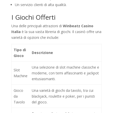
Un servizio clienti di alta qualità.
I Giochi Offerti
Una delle principali attrazioni di
Winbeatz Casino
Italia
è la sua vasta libreria di giochi. Il casinò offre una
varietà di opzioni che include:
Tipo di
Descrizione
Gioco
Una selezione di slot machine classiche e
Slot
moderne, con temi affascinanti e jackpot
Machine
entusiasmanti.
Gioco
Una varietà di giochi da tavolo, tra cui
da
blackjack, roulette e poker, per i puristi
Tavolo
del gioco.