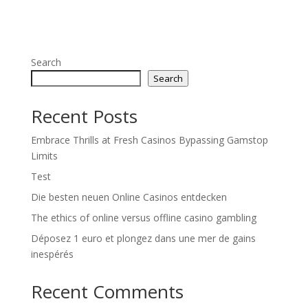
Search
Search
Recent Posts
Embrace Thrills at Fresh Casinos Bypassing Gamstop
Limits
Test
Die besten neuen Online Casinos entdecken
The ethics of online versus offline casino gambling
Déposez 1 euro et plongez dans une mer de gains
inespérés
Recent Comments