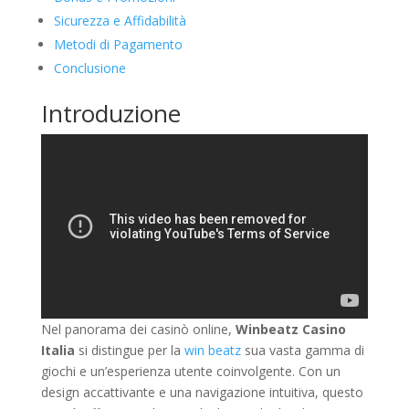
Sicurezza e Affidabilità
Metodi di Pagamento
Conclusione
Introduzione
Nel panorama dei casinò online,
Winbeatz Casino
Italia
si distingue per la
win beatz
sua vasta gamma di
giochi e un’esperienza utente coinvolgente. Con un
design accattivante e una navigazione intuitiva, questo