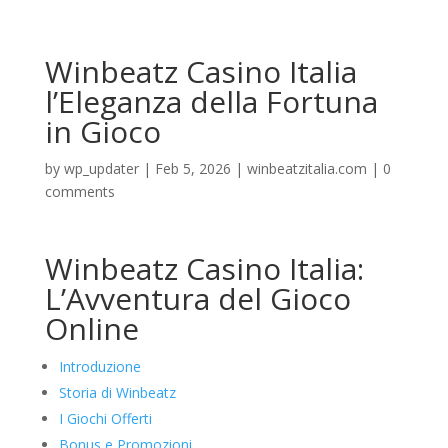
Winbeatz Casino Italia
l’Eleganza della Fortuna
in Gioco
by
wp_updater
|
Feb 5, 2026
|
winbeatzitalia.com
|
0
comments
Winbeatz Casino Italia:
L’Avventura del Gioco
Online
Introduzione
Storia di Winbeatz
I Giochi Offerti
Bonus e Promozioni