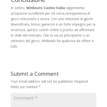
In sintesi,
Winbeatz Casino Italia
rappresenta
un’opzione eccellente per chi cerca un’esperienza di
gioco entusiasta e sicura. Con una selezione di giochi
diversificata, bonus generosi e un forte impegno per la
sicurezza, questo casinò online è pronto ad affrontare
le sfide del mercato. Che tu sia un principiante o un
veterano del gioco, Winbeatz ha qualcosa da offrire a
tutti.
Submit a Comment
Your email address will not be published.
Required
fields are marked
*