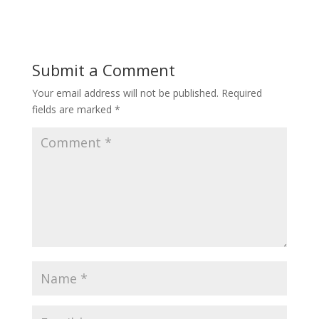
Submit a Comment
Your email address will not be published.
Required
fields are marked
*