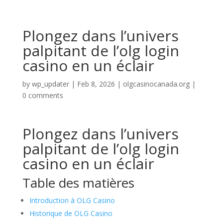
Plongez dans l’univers
palpitant de l’olg login
casino en un éclair
by
wp_updater
|
Feb 8, 2026
|
olgcasinocanada.org
|
0 comments
Plongez dans l’univers
palpitant de l’olg login
casino en un éclair
Table des matières
Introduction à OLG Casino
Historique de OLG Casino