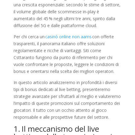
una crescita esponenziale: secondo le stime di settore,
il volume globale delle scommesse in‑play è
aumentato del 45 % negli ultimi tre anni, spinto dalla
diffusione del 5G e dalle piattaforme cloud.
Per chi cerca un
casinò online non aams
con offerte
trasparenti, il panorama italiano offre soluzioni
regolamentate e ricche di vantaggi. Siti come
Csttaranto fungono da punto di riferimento per chi
vuole confrontare le proposte, leggere le condizioni di
bonus e orientarsi nella scelta dei migliori operatori.
In questo articolo analizzeremo in profondità i diversi
tipi di bonus dedicati al live betting, presenteremo
strategie avanzate per sfruttarli al meglio e valuteremo
l’impatto di queste promozioni sul comportamento dei
giocatori. Il tutto con un occhio attento al gioco
responsabile e alle prospettive future del settore.
1. Il meccanismo del live