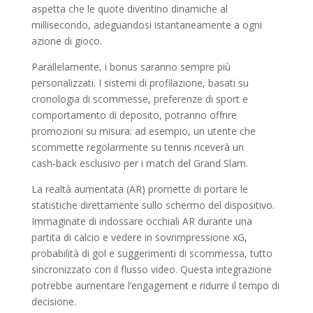
aspetta che le quote diventino dinamiche al
millisecondo, adeguandosi istantaneamente a ogni
azione di gioco.
Parallelamente, i bonus saranno sempre più
personalizzati. I sistemi di profilazione, basati su
cronologia di scommesse, preferenze di sport e
comportamento di deposito, potranno offrire
promozioni su misura: ad esempio, un utente che
scommette regolarmente su tennis riceverà un
cash‑back esclusivo per i match del Grand Slam.
La realtà aumentata (AR) promette di portare le
statistiche direttamente sullo schermo del dispositivo.
Immaginate di indossare occhiali AR durante una
partita di calcio e vedere in sovrimpressione xG,
probabilità di gol e suggerimenti di scommessa, tutto
sincronizzato con il flusso video. Questa integrazione
potrebbe aumentare l’engagement e ridurre il tempo di
decisione.