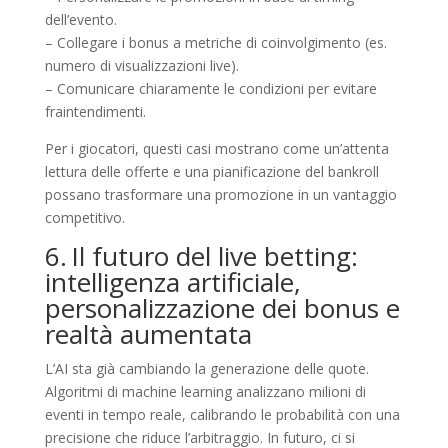
dell’evento.
– Collegare i bonus a metriche di coinvolgimento (es.
numero di visualizzazioni live).
– Comunicare chiaramente le condizioni per evitare
fraintendimenti.
Per i giocatori, questi casi mostrano come un’attenta
lettura delle offerte e una pianificazione del bankroll
possano trasformare una promozione in un vantaggio
competitivo.
6. Il futuro del live betting:
intelligenza artificiale,
personalizzazione dei bonus e
realtà aumentata
L’AI sta già cambiando la generazione delle quote.
Algoritmi di machine learning analizzano milioni di
eventi in tempo reale, calibrando le probabilità con una
precisione che riduce l’arbitraggio. In futuro, ci si