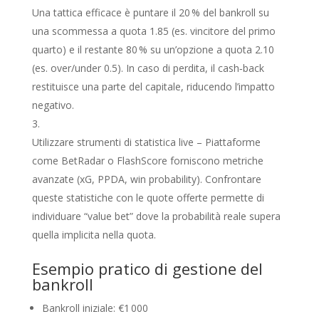
Una tattica efficace è puntare il 20 % del bankroll su
una scommessa a quota 1.85 (es. vincitore del primo
quarto) e il restante 80 % su un’opzione a quota 2.10
(es. over/under 0.5). In caso di perdita, il cash‑back
restituisce una parte del capitale, riducendo l’impatto
negativo.
Utilizzare strumenti di statistica live – Piattaforme
come BetRadar o FlashScore forniscono metriche
avanzate (xG, PPDA, win probability). Confrontare
queste statistiche con le quote offerte permette di
individuare “value bet” dove la probabilità reale supera
quella implicita nella quota.
Esempio pratico di gestione del
bankroll
Bankroll iniziale: €1 000