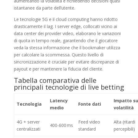
aumentando la volatilità e richiedendo decisioni quasi
istantanee da parte dell’utente.
Le tecnologie 5G e il cloud computing hanno ridotto
drasticamente il lag. I server edge, collocati vicino ai
data center dei provider video, elaborano le variazioni
di quota in tempo reale, garantendo che il giocatore
veda la stessa informazione che il bookmaker utilizza
per calcolare la scommessa. Questo livello di
sincronizzazione è cruciale per evitare discrepanze di
payout e per mantenere la fiducia del cliente.
Tabella comparativa delle
principali tecnologie di live betting
Latency
Impatto su
Tecnologia
Fonte dati
medio
volatilità
4G + server
Feed video
Alta (ritardi
400‑600 ms
centralizzati
standard
percepibili)