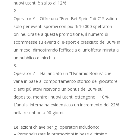
nuovi utenti è salito al 12 %.
Operator Y – Offre una “Free Bet Sprint” di €15 valida
solo per eventi sportivi con più di 10.000 spettatori
online. Grazie a questa promozione, il numero di
scommesse su eventi di e‑sport è cresciuto del 30 % in
un mese, dimostrando l’efficacia di un’offerta mirata a
un pubblico di nicchia.
Operator Z – Ha lanciato un “Dynamic Bonus” che
varia in base al comportamento storico del giocatore: i
clienti più attivi ricevono un bonus del 20 % sul
deposito, mentre i nuovi utenti ottengono il 10 %.
L’analisi interna ha evidenziato un incremento del 22 %
nella retention a 90 giorni.
Le lezioni chiave per gli operatori includono:
– Personalizzare le promozioni in base al timing