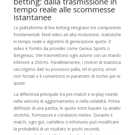
betting: dalla trasmissione in
tempo reale alle scommesse
istantanee
Le piattaforme di live betting integrano tre componenti
fondamentali: feed video ad alta risoluzione, statistiche
in tempo reale e algoritmi di generazione quote. Il
video è fornito da provider come Genius Sports o
Betgenius, che trasmettono ogni azione con un ritardo
inferiore a 250 ms. Parallelamente, i motori di statistica
raccolgono dati su possesso palla, tiri in porta, errori
non forzati e li convertono in parametri di rischio per le
quote.
La differenza principale tra pre‑match e in‑play risiede
nella velocità di aggiornamento e nella volatilità. Prima
dell’inizio di una partita, le quote sono basate su analisi
storiche, formazioni e condizioni meteo. Durante il
match, ogni gol, cartellino o infortunio può modificare
la probabilità di un risultato in pochi secondi,