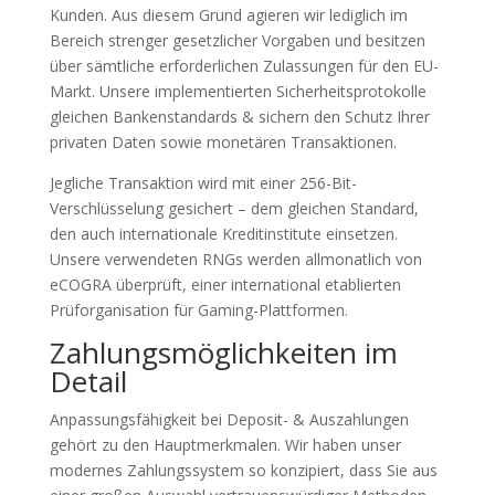
Kunden. Aus diesem Grund agieren wir lediglich im
Bereich strenger gesetzlicher Vorgaben und besitzen
über sämtliche erforderlichen Zulassungen für den EU-
Markt. Unsere implementierten Sicherheitsprotokolle
gleichen Bankenstandards & sichern den Schutz Ihrer
privaten Daten sowie monetären Transaktionen.
Jegliche Transaktion wird mit einer 256-Bit-
Verschlüsselung gesichert – dem gleichen Standard,
den auch internationale Kreditinstitute einsetzen.
Unsere verwendeten RNGs werden allmonatlich von
eCOGRA überprüft, einer international etablierten
Prüforganisation für Gaming-Plattformen.
Zahlungsmöglichkeiten im
Detail
Anpassungsfähigkeit bei Deposit- & Auszahlungen
gehört zu den Hauptmerkmalen. Wir haben unser
modernes Zahlungssystem so konzipiert, dass Sie aus