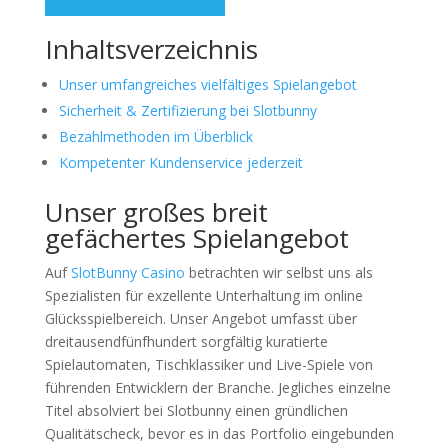
Inhaltsverzeichnis
Unser umfangreiches vielfältiges Spielangebot
Sicherheit & Zertifizierung bei Slotbunny
Bezahlmethoden im Überblick
Kompetenter Kundenservice jederzeit
Unser großes breit
gefächertes Spielangebot
Auf
SlotBunny Casino
betrachten wir selbst uns als
Spezialisten für exzellente Unterhaltung im online
Glücksspielbereich. Unser Angebot umfasst über
dreitausendfünfhundert sorgfältig kuratierte
Spielautomaten, Tischklassiker und Live-Spiele von
führenden Entwicklern der Branche. Jegliches einzelne
Titel absolviert bei Slotbunny einen gründlichen
Qualitätscheck, bevor es in das Portfolio eingebunden