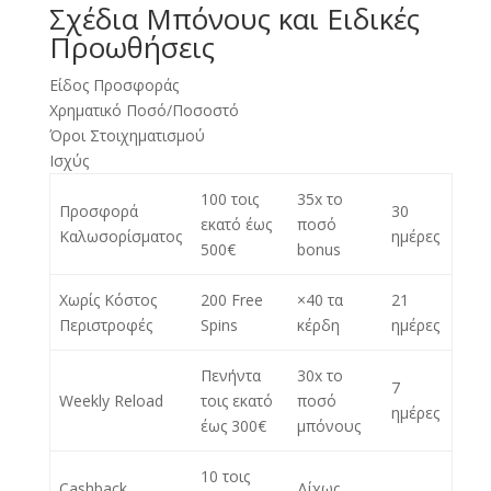
Σχέδια Μπόνους και Ειδικές
Προωθήσεις
Είδος Προσφοράς
Χρηματικό Ποσό/Ποσοστό
Όροι Στοιχηματισμού
Ισχύς
100 τοις
35x το
Προσφορά
30
εκατό έως
ποσό
Καλωσορίσματος
ημέρες
500€
bonus
Χωρίς Κόστος
200 Free
×40 τα
21
Περιστροφές
Spins
κέρδη
ημέρες
Πενήντα
30x το
7
Weekly Reload
τοις εκατό
ποσό
ημέρες
έως 300€
μπόνους
10 τοις
Cashback
Δίχως