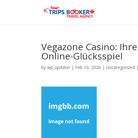
Vegazone Casino: Ihre
Online-Glücksspiel
by
wp_updater
|
Feb 10, 2026
|
Uncategorized