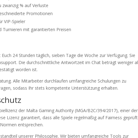
u zwanzig % auf Verluste
eschneiderte Promotionen
r VIP-Spieler
 Turnieren mit garantierten Preisen
Euch 24 Stunden täglich, sieben Tage die Woche zur Verfügung. Sie
nsupport. Die durchschnittliche Antwortzeit im Chat beträgt weniger a
tätigt worden ist.
tung. Alle Mitarbeiter durchlaufen umfangreiche Schulungen zu
agen, sodass Ihr stets kompetente Unterstützung erhalten.
schutz
sspiellizenz der Malta Gaming Authority (MGA/B2C/394/2017), einer der
e Lizenz garantiert, dass alle Spiele regelmäßig auf Fairness geprüft
 Normen entsprechen.
estandteil unserer Philosophie. Wir bieten umfangreiche Tools zur