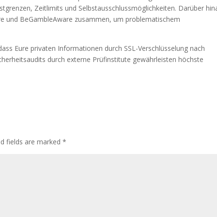
lustgrenzen, Zeitlimits und Selbstausschlussmöglichkeiten. Darüber hi
mCare und BeGambleAware zusammen, um problematischem
 dass Eure privaten Informationen durch SSL-Verschlüsselung nach
herheitsaudits durch externe Prüfinstitute gewährleisten höchste
ed fields are marked
*