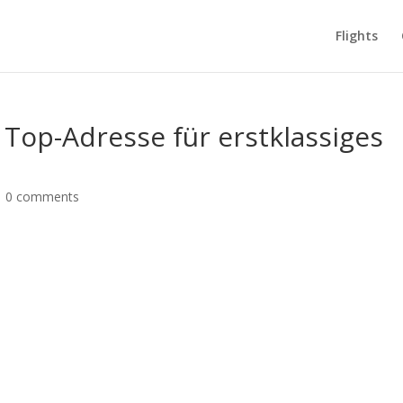
Flights
 Top-Adresse für erstklassiges
|
0 comments