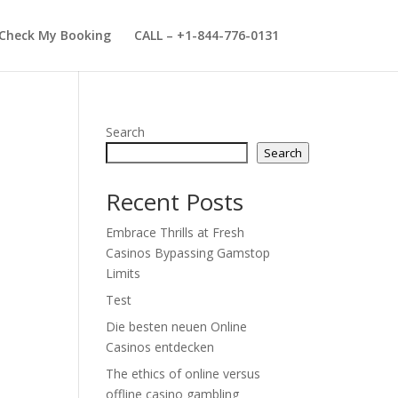
Check My Booking
CALL – +1-844-776-0131
Search
Search
Recent Posts
Embrace Thrills at Fresh
Casinos Bypassing Gamstop
Limits
Test
Die besten neuen Online
Casinos entdecken
The ethics of online versus
offline casino gambling