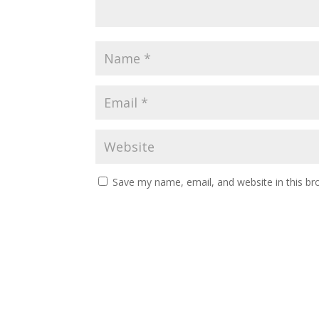
Save my name, email, and website in this br