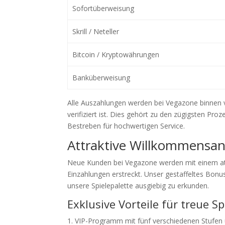
Sofortüberweisung
Skrill / Neteller
Bitcoin / Kryptowährungen
Banküberweisung
Alle Auszahlungen werden bei Vegazone binnen v
verifiziert ist. Dies gehört zu den zügigsten Pro
Bestreben für hochwertigen Service.
Attraktive Willkommensa
Neue Kunden bei Vegazone werden mit einem attra
Einzahlungen erstreckt. Unser gestaffeltes Bonu
unsere Spielepalette ausgiebig zu erkunden.
Exklusive Vorteile für treue Sp
VIP-Programm mit fünf verschiedenen Stufen 