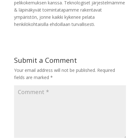
pelikokemuksen kanssa. Teknologiset järjestelmämme
& läpinäkyvät toimintatapamme rakentavat
ympäristön, jonne kaikki kykenee pelata
henkilökohtaisilla ehdoillaan turvallisesti.
Submit a Comment
Your email address will not be published.
Required
fields are marked
*