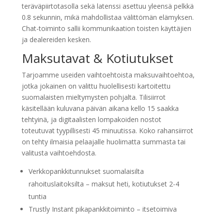
teräväpiirtotasolla sekä latenssi asettuu yleensä pelkkä
0.8 sekunnin, mikä mahdollistaa välittömän elämyksen.
Chat-toiminto sallii kommunikaation toisten käyttäjien
ja dealereiden kesken.
Maksutavat & Kotiutukset
Tarjoamme useiden vaihtoehtoista maksuvaihtoehtoa,
jotka jokainen on valittu huolellisesti kartoitettu
suomalaisten mieltymysten pohjalta. Tilisiirrot
käsitellään kuluvana päivän aikana kello 15 saakka
tehtyinä, ja digitaalisten lompakoiden nostot
toteutuvat tyypillisesti 45 minuutissa. Koko rahansiirrot
on tehty ilmaisia pelaajalle huolimatta summasta tai
valitusta vaihtoehdosta.
Verkkopankkitunnukset suomalaisilta
rahoituslaitoksilta – maksut heti, kotiutukset 2-4
tuntia
Trustly Instant pikapankkitoiminto – itsetoimiva