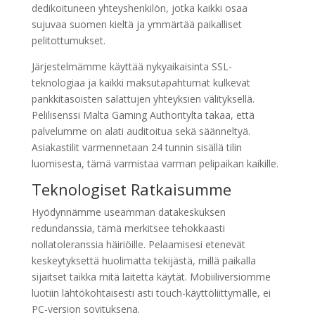
dedikoituneen yhteyshenkilön, jotka kaikki osaa
sujuvaa suomen kieltä ja ymmärtää paikalliset
pelitottumukset.
Järjestelmämme käyttää nykyaikaisinta SSL-
teknologiaa ja kaikki maksutapahtumat kulkevat
pankkitasoisten salattujen yhteyksien välityksellä.
Pelilisenssi Malta Gaming Authoritylta takaa, että
palvelumme on alati auditoitua sekä säänneltyä.
Asiakastilit varmennetaan 24 tunnin sisällä tilin
luomisesta, tämä varmistaa varman pelipaikan kaikille.
Teknologiset Ratkaisumme
Hyödynnämme useamman datakeskuksen
redundanssia, tämä merkitsee tehokkaasti
nollatoleranssia häiriöille. Pelaamisesi etenevät
keskeytyksettä huolimatta tekijästä, millä paikalla
sijaitset taikka mitä laitetta käytät. Mobiiliversiomme
luotiin lähtökohtaisesti asti touch-käyttöliittymälle, ei
PC-version sovituksena.